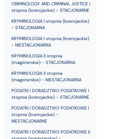
Struktura Wydziału
Proces rekrutacyjny
Postępowania naukowe
Mentoring radców prawnych
Nostryfikac
CRIMINOLOGY AND CRIMINAL JUSTICE I
stopnia (licencjackie) - STACJONARNE
KRYMINOLOGIA I stopnia (licencjackie)
- STACJONARNA
KRYMINOLOGIA I stopnia (licencjackie)
- NIESTACJONARNA
KRYMINOLOGIA II stopnia
(magisterskie) - STACJONARNA
KRYMINOLOGIA II stopnia
(magisterskie) - NIESTACJONARNA
PODATKI I DORADZTWO PODATKOWE I
stopnia (licencjackie) - STACJONARNE
PODATKI I DORADZTWO PODATKOWE I
stopnia (licencjackie) -
NIESTACJONARNE
PODATKI I DORADZTWO PODATKOWE II
stopnia (magisterskie) -