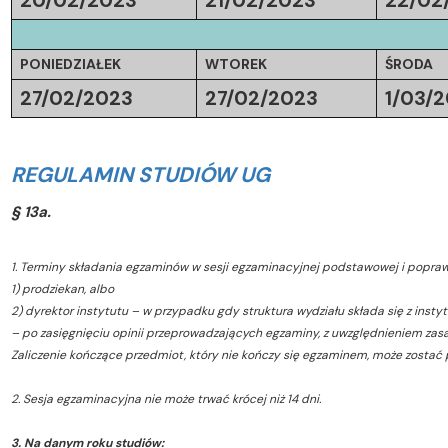
20/02/2023
21/02/2023
22/02
PONIEDZIAŁEK
WTOREK
ŚRODA
27/02/2023
27/02/2023
1/03/
REGULAMIN STUDIÓW UG
§ 13a.
1. Terminy składania egzaminów w sesji egzaminacyjnej podstawowej i poprawko
1) prodziekan, albo
2) dyrektor instytutu – w przypadku gdy struktura wydziału składa się z insty
– po zasięgnięciu opinii przeprowadzających egzaminy, z uwzględnieniem zasad
Zaliczenie kończące przedmiot, który nie kończy się egzaminem, może zostać
2. Sesja egzaminacyjna nie może trwać krócej niż 14 dni.
3. Na danym roku studiów: