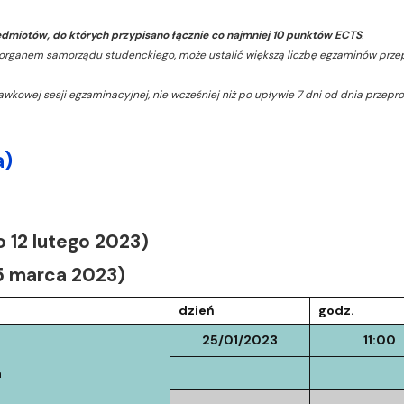
dmiotów, do których przypisano łącznie co najmniej 10 punktów ECTS
.
m organem samorządu studenckiego, może ustalić większą liczbę egzaminów prz
rawkowej sesji egzaminacyjnej, nie wcześniej niż po upływie 7 dni od dnia prz
a)
 12 lutego 2023)
5 marca 2023)
dzień
godz.
25/01/2023
11:00
h