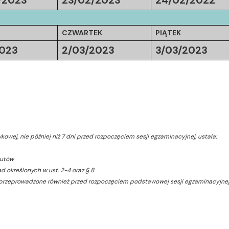
/2023
23/02/2023
24/02/2022
CZWARTEK
PIĄTEK
2023
2/03/2023
3/03/2023
wej, nie później niż 7 dni przed rozpoczęciem sesji egzaminacyjnej, ustala:
tutów
 określonych w ust. 2-4 oraz § 8.
 przeprowadzone również przed rozpoczęciem podstawowej sesji egzaminacyjnej