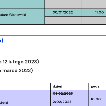
30/01/2022
11:00
 Adam Wiśniewski
a)
 12 lutego 2023)
5 marca 2023)
dzień
godz.
05.02.2023
10:00
2/02/2023
iński