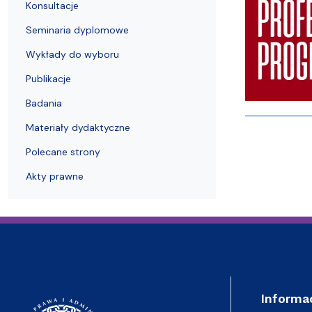
Struktura Wydziału
Proces rekrutacyjny
Postępowania naukowe
Mentoring radców prawnych
Nostryfikac
Konsultacje
Seminaria dyplomowe
Wykłady do wyboru
Publikacje
Badania
Materiały dydaktyczne
Polecane strony
Akty prawne
Informa