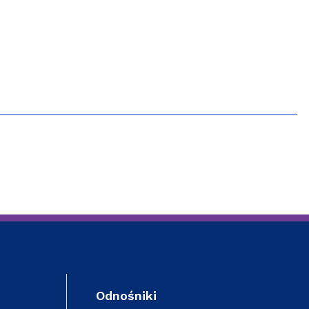
Szkoła Doktorska przy WPiA
Odnośniki