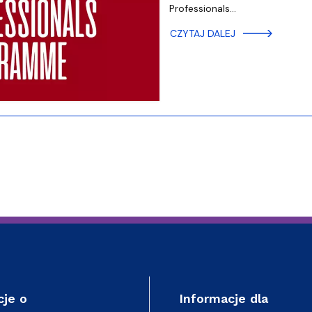
ja dyplomów
Jakość kształcenia
Professionals…
CZYTAJ DALEJ
cje o
Informacje dla