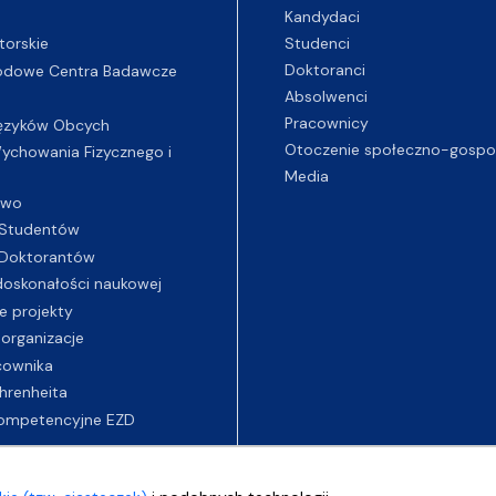
Kandydaci
Studenci
torskie
Doktoranci
odowe Centra Badawcze
Absolwenci
Pracownicy
ęzyków Obcych
Otoczenie społeczno-gospo
chowania Fizycznego i
Media
two
Studentów
Doktorantów
oskonałości naukowej
e projekty
 organizacje
cownika
hrenheita
ompetencyjne EZD