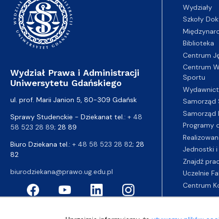
Wydziały
Szkoły Dok
Międzynar
Biblioteka
Centrum J
Centrum Wy
Wydział Prawa i Administracji
Sportu
Uniwersytetu Gdańskiego
Wydawnic
ul. prof. Marii Janion 5, 80-309 Gdańsk
Samorząd 
Samorząd 
Sprawy Studenckie - Dziekanat tel.:
+ 48
Programy d
58 523 28 89
; 28 89
Realizowan
Biuro Dziekana tel.:
+ 48 58 523 28 82
; 28
Jednostki i
82
Znajdź pra
biurodziekana@prawo.ug.edu.pl
Uczelnie Fa
Centrum K