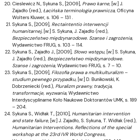
Cieslewicz N., Sykuna S., [2009],
Prawo karne,
[w:] J.
Zajadło (red.),
Łacińska terminologia prawnicza,
Oficyna
Wolters Kluwer, s. 106 – 131 .
Sykuna S., [2009],
Rectaintentio interwencji
humanitarnej,
[w:] S. Sykuna, J. Zajadło (red.),
Bezpieczeństwo międzynarodowe. Szanse i zagrożenia,
Wydawnictwo FRUG, s. 103 – 114.
Sykuna S., Zajadło J., [2009],
Słowo wstępu,
[w:] S. Sykuna,
J. Zajadło (red.),
Bezpieczeństwo międzynarodowe.
Szanse i zagrożenia,
Wydawnictwo FRUG, s. 7 – 10.
Sykuna S., [2009],
Filozofia prawa a multikulturalizm –
studium pewnego przypadku,
[w:] D. Bunikowski, K.
Dobrzeniecki (red.),
Pluralizm prawny, tradycja,
transformacje, wyzwania,
Wydawnictwo
Interdyscyplinarne Koło Naukowe Doktorantów UMK, s. 189
– 204.
Sykuna S., Widłak T., [2010],
Humanitarian intervention
and state failure,
[w:] J. Zajadło, S. Sykuna, T. Widłak (red.),
Humanitarian Interventions. Reflections of the special
workshop at the 23rd IVR World Congress,