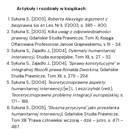
Artykuły i rozdziały w książkach:
Sykuna S., [2003],
Roberta Alexy'ego argument z
bezprawia,
Ius et Lex, Nr II, 1/2003, s. 385 - 400.
Sykuna S., [2003],
Kilka uwag o odpowiedzialności
prawnej,
Gdańskie Studia Prawnicze, Tom XI, Księga
Ofiarowana Profesorowi Janowi Grajewskiemu, s.19 - 34.
Sykuna S., Zajadło J., [2004],
Dylematy humanitarnej
interwencji,
Studia europejskie, Tom XII, s. 27 – 52.
Sykuna S., Zajadło J., [2004],
"Sprawy konstytucyjne" w
integralnej filozofii prawa Ronalda Dworkina,
Gdańskie
Studia Prawnicze, Tom XII, s. 279 - 294.
Sykuna S., [2004],
Teoretycznoprawne aspekty
humanitarnej interwencji
[w:] L. Leszczyński (red.),
Teoretycznoprawne problemy integracji europejskiej,
s.
171 - 188.
Sykuna S., [2005],
"Słuszna przyczyna" jako przesłanka
humanitarnej interwencji,
Gdańskie Studia Prawnicze,
Tom XIII "Prawa człowieka: wczoraj - dziś – jutro, s. 471 –
487.