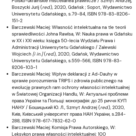
Polsko-ukraińskie miscellanea prawnicze / Szmyt Andrzej,
Boszycki Jurij (
red.
), 2020, Gdańsk ; Sopot, Wydawnictwo
Uniwersytetu Gdańskiego, s.79-84, ISBN 978-83-8206-
151-2
Barczewski Maciej: Własność intelektualna na tle teorii
sprawiedliwości Johna Rawlsa, W: Nauka prawa w Gdańsku
w XX i XXI wieku: księga 50-lecia Wydziału Prawa i
Administracji Uniwersytetu Gdańskiego / Zalewski
Wojciech
[i in.]
(
red.
), 2020, Gdańsk, Wydawnictwo
Uniwersytetu Gdańskiego, s.559-566, ISBN 978-83-
8206-103-1
Barczewski Maciej: Wpływ deklaracji z Ad-Dauhy w
sprawie porozumienia TRIPS i zdrowia publicznego na
ewolucję prawnych ram ochrony własności intelektualnej
w Światowej Organizacji Handlu, W: Актуальні проблеми
права України та Польщі: монографія: до 25 риччя КУП
НАНУ / Бошицький Ю. Л., Szmyt Andrzej (
red.
), 2020,
Киïв, Киïвський університет права НАН Украïни, s.284-
288, ISBN 978-617-7832-62-0
Barczewski Maciej: Komisja Prawa Autorskiego, W:
Leksykon prawa własności intelektualnej: 100