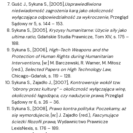
Guść J., Sykuna S., [2005],
Usprawiedliwiona
nieświadomość zagrożenia karą jako okoliczność
wyłączająca odpowiedzialność za wykroczenie,
Przegląd
Sądowy nr 5, s. 144 – 153.
Sykuna S., [2005],
Kryzysy humanitarne: Użycie siły jako
ultima ratio,
Gdańskie Studia Prawnicze, Tom XIV, s. 175 –
188.
Sykuna S., [2006],
High-Tech Weapons and the
Protection of Human Rights during Humanitarian
Interventions,
[w:] M. Barczewski, R. Warner, M. Miłosz
(red.),
Selected Papers on High Technology Law
,
Chicago-Gdańsk, s. 119 – 128.
Sykuna S., Zajadło J., [2007],
Kontrowersje wokół tzw.
”obrony przez kulturę” – okoliczność wyłączająca winę,
okoliczność łagodząca, czy nadużycie prawa,
Przegląd
Sądowy nr 6, s. 26 – 36
.
Sykuna S., [2008],
Prawo kontra polityka: Poczekamy, aż
się wymordujecie
, [w:] J. Zajadło (red.),
Fascynujące
ścieżki filozofii prawa
, Wydawnictwo Prawnicze
LexisNexis, s. 176 – 189.