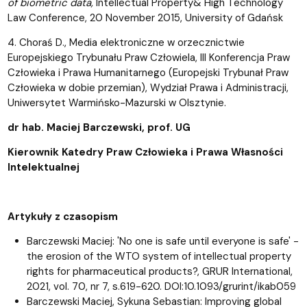
of biometric data,
Intellectual Property& High Technology
Law Conference, 20 November 2015, University of Gdańsk
4. Choraś D., Media elektroniczne w orzecznictwie
Europejskiego Trybunału Praw Człowiela, III Konferencja Praw
Człowieka i Prawa Humanitarnego (Europejski Trybunał Praw
Człowieka w dobie przemian), Wydział Prawa i Administracji,
Uniwersytet Warmińsko-Mazurski w Olsztynie.
dr hab. Maciej Barczewski, prof. UG
Kierownik Katedry Praw Człowieka i Prawa Własności
Intelektualnej
Artykuły z czasopism
Barczewski Maciej: 'No one is safe until everyone is safe' -
the erosion of the WTO system of intellectual property
rights for pharmaceutical products?, GRUR International,
2021, vol. 70, nr 7, s.619-620. DOI:10.1093/grurint/ikab059
Barczewski Maciej, Sykuna Sebastian: Improving global