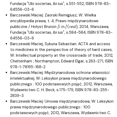
Fundacja "Ubi societas, ibi ius", s.551-552, ISBN 978-83-
64556-03-6
Barczewski Maciej: Zaorski Remigiusz, W: Wielka
encyklopedia prawa, t. 4, Prawo międzynarodowe
publiczne / Hołyst Brunon
[i in.]
(
red.
), 2014, Warszawa,
Fundacja "Ubi societas, ibi ius", s.584-584, ISBN 978-83-
64556-03-6
Barczewski Maciej, Sykuna Sebastian: ACTA and access
to medicines in the perspective of theory of hard cases,
W: Intellectual property at the crossroads of trade, 2012,
Cheltenham ; Northampton, Edward Elgar, s.263-271, ISBN
978-1-78195-168-2
Barczewski Maciej: Międzynarodowa ochrona własności
intelektualnej, W: Leksykon prawa międzynarodowego
publicznego : 100 podstawowych pojęć, 2012, Warszawa,
Wydawnictwo C. H. Beck, s.175-179, ISBN 978-83-255-
2839-3
Barczewski Maciej: Umowa międzynarodowa, W: Leksykon
prawa międzynarodowego publicznego : 100
podstawowych pojęć, 2012, Warszawa, Wydawnictwo C.