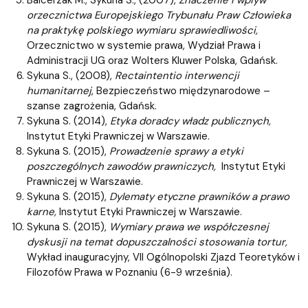
orzecznictwa Europejskiego Trybunału Praw Człowieka
na praktykę polskiego wymiaru sprawiedliwości,
Orzecznictwo w systemie prawa, Wydział Prawa i
Administracji UG oraz Wolters Kluwer Polska, Gdańsk.
Sykuna S., (2008),
Rectaintentio interwencji
humanitarnej
, Bezpieczeństwo międzynarodowe –
szanse zagrożenia, Gdańsk.
Sykuna S. (2014),
Etyka doradcy władz publicznych,
Instytut Etyki Prawniczej w Warszawie.
Sykuna S. (2015),
Prowadzenie sprawy a etyki
poszczególnych zawodów prawniczych,
Instytut Etyki
Prawniczej w Warszawie.
Sykuna S. (2015),
Dylematy etyczne prawników a prawo
karne,
Instytut Etyki Prawniczej w Warszawie.
Sykuna S. (2015),
Wymiary prawa we współczesnej
dyskusji na temat dopuszczalności stosowania tortur,
Wykład inauguracyjny, VII Ogólnopolski Zjazd Teoretyków i
Filozofów Prawa w Poznaniu (6-9 września).