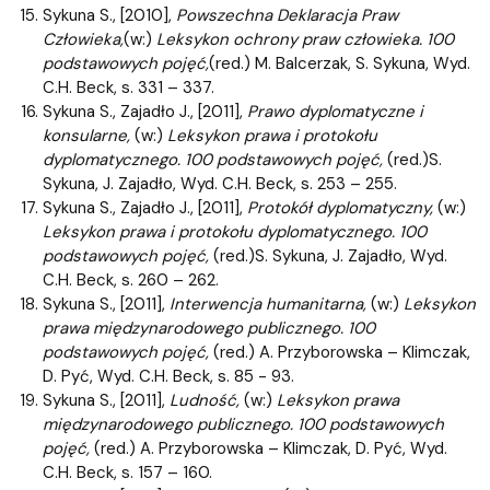
Sykuna S., [2010],
Powszechna Deklaracja Praw
Człowieka,
(w:)
Leksykon
ochrony praw człowieka. 100
podstawowych pojęć,
(red.) M. Balcerzak, S. Sykuna, Wyd.
C.H. Beck, s. 331 – 337.
Sykuna S., Zajadło J., [2011],
Prawo dyplomatyczne i
konsularne,
(w:)
Leksykon prawa i protokołu
dyplomatycznego. 100 podstawowych pojęć,
(red.)S.
Sykuna, J. Zajadło, Wyd. C.H. Beck, s. 253 – 255.
Sykuna S., Zajadło J., [2011],
Protokół dyplomatyczny,
(w:)
Leksykon prawa i protokołu dyplomatycznego. 100
podstawowych pojęć,
(red.)S. Sykuna, J. Zajadło, Wyd.
C.H. Beck, s. 260 – 262.
Sykuna S., [2011],
Interwencja humanitarna,
(w:)
Leksykon
prawa międzynarodowego publicznego. 100
podstawowych pojęć,
(red.) A. Przyborowska – Klimczak,
D. Pyć, Wyd. C.H. Beck, s. 85 - 93.
Sykuna S., [2011],
Ludność,
(w:)
Leksykon prawa
międzynarodowego publicznego. 100 podstawowych
pojęć,
(red.) A. Przyborowska – Klimczak, D. Pyć, Wyd.
C.H. Beck, s. 157 – 160.