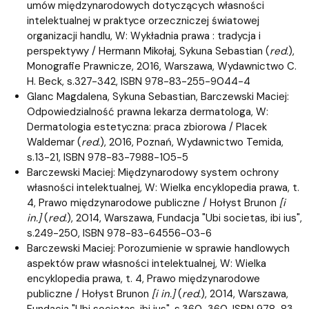
umów międzynarodowych dotyczących własności
intelektualnej w praktyce orzeczniczej światowej
organizacji handlu, W: Wykładnia prawa : tradycja i
perspektywy / Hermann Mikołaj, Sykuna Sebastian (
red.
),
Monografie Prawnicze, 2016, Warszawa, Wydawnictwo C.
H. Beck, s.327-342, ISBN 978-83-255-9044-4
Glanc Magdalena, Sykuna Sebastian, Barczewski Maciej:
Odpowiedzialność prawna lekarza dermatologa, W:
Dermatologia estetyczna: praca zbiorowa / Placek
Waldemar (
red.
), 2016, Poznań, Wydawnictwo Temida,
s.13-21, ISBN 978-83-7988-105-5
Barczewski Maciej: Międzynarodowy system ochrony
własności intelektualnej, W: Wielka encyklopedia prawa, t.
4, Prawo międzynarodowe publiczne / Hołyst Brunon
[i
in.]
(
red.
), 2014, Warszawa, Fundacja "Ubi societas, ibi ius",
s.249-250, ISBN 978-83-64556-03-6
Barczewski Maciej: Porozumienie w sprawie handlowych
aspektów praw własności intelektualnej, W: Wielka
encyklopedia prawa, t. 4, Prawo międzynarodowe
publiczne / Hołyst Brunon
[i in.]
(
red.
), 2014, Warszawa,
Fundacja "Ubi societas, ibi ius", s.360-360, ISBN 978-83-