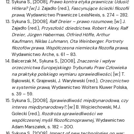
Sykuna S., [2008],
Prawo kontra etyka prawnicza: Udusić
Hitlera?
[
w:]
J. Zajadło (red.),
Fascynujące ścieżki filozofii
prawa
, Wydawnictwo Prawnicze LexisNexis, s. 274 – 282.
Sykuna S., [2008],
Ralf Dreier – prawo rozumowe,
[w:] J.
Zajadło (red.),
Przyszłość dziedzictwa.
Robert Alexy, Ralf
Dreier, Jürgen Habermas, Otfried Höffe, Arthur
Kaufmann, Niklas Luhmann, Ota Weinberger.
Portrety
filozofów prawa. Współczesna niemiecka filozofia prawa,
Wydawnictwo Arche, s. 61 – 83.
Balcerzak M., Sykuna S., [2008],
Znaczenie i wpływ
orzecznictwa Europejskiego Trybunału Praw Człowieka
na praktykę polskiego wymiaru sprawiedliwości,
[w:] T.
Bąkowski, K. Grajewski, J. Warylewski (red.),
Orzecznictwo
w systemie prawa
, Wydawnictwo Wolters Kluwer Polska,
s. 39 – 59.
Sykuna S., [2008],
Sprawiedliwość międzynarodowa, czy
interes międzynarodowy?,
[w:] B. Wojciechowski, M.J.
Golecki (red.),
Rozdroża sprawiedliwości we
współczesnej myśli filozoficznoprawnej,
Wydawnictwo
Adam Marszałek, s. 182 – 200.
Sykuna S., [2008],
Impact of new technologies on war: