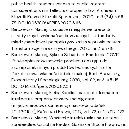
public health: responsiveness to public interest
considerations in intellectual property law, Archiwum
Filozofii Prawa i Filozofii Społecznej, 2020, nr 3 (24), s.66-
78. DOI:10.36280/AFPiFS.2020.3.66
Barczewski Maciej: Osobiste i majątkowe prawa do
artystycznych wykonań audiowizualnych - standardy
międzynarodowe i perspektywy zmian w prawie polskim,
Transformacje Prawa Prywatnego, 2020, nr 2, s.7-18
Barczewski Maciej, Sykuna Sebastian: Pandemia COVID-
19: wielopłaszczyznowość problemu dostępu do
szczepionek i innych produktów leczniczych na tle
filozofii prawa własności intelektualnej, Ruch Prawniczy,
Ekonomiczny i Socjologiczny, 2020, vol. 82, nr 3, s.5-15.
DOI:10.14746/rpeis.2020.82.3.1
Barczewski Maciej, Kleina Karolina: Value of information:
intellectual property, privacy and big data :
(międzynarodowa konferencja naukowa, Gdańsk,
20.11.2015 r.), Państwo i Prawo, 2017, vol. 72, nr 1, s.122-123
Barczewski Maciej: Własność intelektualna na tle teorii
sprawiedliwości Johna Rawlsa, Gdańskie Studia Prawnicze,