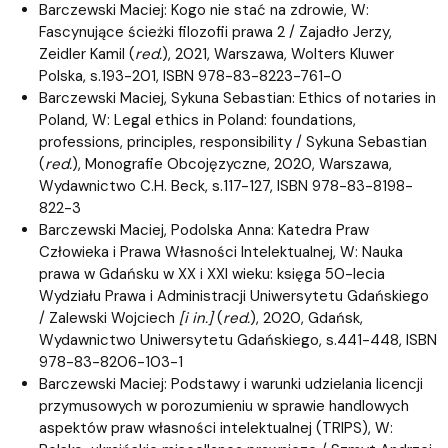
Barczewski Maciej: Kogo nie stać na zdrowie, W:
Fascynujące ścieżki filozofii prawa 2 / Zajadło Jerzy,
Zeidler Kamil (
red.
), 2021, Warszawa, Wolters Kluwer
Polska, s.193-201, ISBN 978-83-8223-761-0
Barczewski Maciej, Sykuna Sebastian: Ethics of notaries in
Poland, W: Legal ethics in Poland: foundations,
professions, principles, responsibility / Sykuna Sebastian
(
red.
), Monografie Obcojęzyczne, 2020, Warszawa,
Wydawnictwo C.H. Beck, s.117-127, ISBN 978-83-8198-
822-3
Barczewski Maciej, Podolska Anna: Katedra Praw
Człowieka i Prawa Własności Intelektualnej, W: Nauka
prawa w Gdańsku w XX i XXI wieku: księga 50-lecia
Wydziału Prawa i Administracji Uniwersytetu Gdańskiego
/ Zalewski Wojciech
[i in.]
(
red.
), 2020, Gdańsk,
Wydawnictwo Uniwersytetu Gdańskiego, s.441-448, ISBN
978-83-8206-103-1
Barczewski Maciej: Podstawy i warunki udzielania licencji
przymusowych w porozumieniu w sprawie handlowych
aspektów praw własności intelektualnej (TRIPS), W: