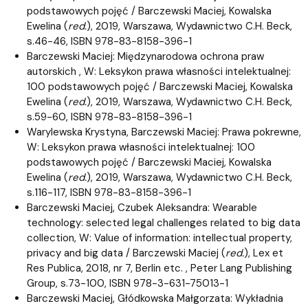
podstawowych pojęć / Barczewski Maciej, Kowalska
Ewelina (
red.
), 2019, Warszawa, Wydawnictwo C.H. Beck,
s.46-46, ISBN 978-83-8158-396-1
Barczewski Maciej: Międzynarodowa ochrona praw
autorskich , W: Leksykon prawa własności intelektualnej:
100 podstawowych pojęć / Barczewski Maciej, Kowalska
Ewelina (
red.
), 2019, Warszawa, Wydawnictwo C.H. Beck,
s.59-60, ISBN 978-83-8158-396-1
Warylewska Krystyna, Barczewski Maciej: Prawa pokrewne,
W: Leksykon prawa własności intelektualnej: 100
podstawowych pojęć / Barczewski Maciej, Kowalska
Ewelina (
red.
), 2019, Warszawa, Wydawnictwo C.H. Beck,
s.116-117, ISBN 978-83-8158-396-1
Barczewski Maciej, Czubek Aleksandra: Wearable
technology: selected legal challenges related to big data
collection, W: Value of information: intellectual property,
privacy and big data / Barczewski Maciej (
red.
), Lex et
Res Publica, 2018, nr 7, Berlin etc. , Peter Lang Publishing
Group, s.73-100, ISBN 978-3-631-75013-1
Barczewski Maciej, Głódkowska Małgorzata: Wykładnia