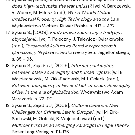
does high-tech make the war unjust?,
[w:] M. Barczewski,
R. Warner, M. Miłosz (red.),
When Worlds Collide:
Intellectual Property, High Technology and the Law,
Wydawnictwo Wolters Kluwer Polska, s. 412 – 422.
Sykuna S., [2008],
Kiedy prawo zderza się z tradycją i
obyczajami…,
[w:] T. Paleczny, J. Talewicz-Kwiatkowska
(red.),
Tożsamość kulturowa Romów w procesach
globalizacji,
Wydawnictwo Uniwersytetu Jagiellońskiego,
s. 85 - 93.
Sykuna S., Zajadło J., [2009],
International justice –
between state sovereignty and human rights?,
[w:] B.
Wojciechowski, M. Zirk-Sadowski, M.J. Golecki (red.),
Between complexity of law and lack of order. Philosophy
of law in the era of globalization,
Wydawnictwo Adam
Marszałek, s. 72-90.
Sykuna S., Zajadło J., [2009],
Cultural Defence: New
Challenges for Criminal Law in Europe?,
[w:] M. Zirk-
Sadowski, M. Golecki, B. Wojciechowski (red.),
Multicentrism as an Emerging Paradigm in Legal Theory,
Peter Lang Verlag, s. 111-126.