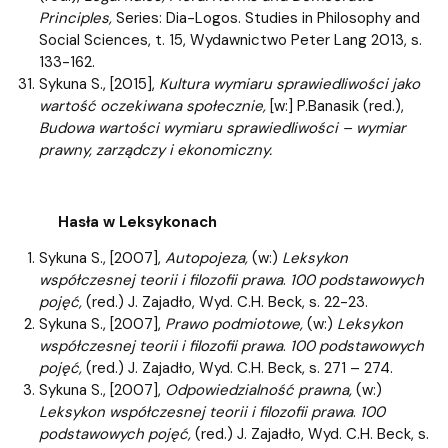
Principles,
Series: Dia-Logos. Studies in Philosophy and
Social Sciences, t. 15, Wydawnictwo Peter Lang 2013, s.
133-162.
Sykuna S., [2015],
Kultura wymiaru sprawiedliwości jako
wartość oczekiwana społecznie,
[w:] P.Banasik (red.),
Budowa wartości wymiaru sprawiedliwości – wymiar
prawny, zarządczy i ekonomiczny.
Hasła w Leksykonach
Sykuna S., [2007],
Autopojeza,
(w:)
Leksykon
współczesnej teorii i filozofii prawa
.
100 podstawowych
pojęć,
(red.) J. Zajadło, Wyd. C.H. Beck, s. 22-23.
Sykuna S., [2007],
Prawo podmiotowe,
(w:)
Leksykon
współczesnej teorii i filozofii prawa
.
100 podstawowych
pojęć,
(red.) J. Zajadło, Wyd. C.H. Beck, s. 271 – 274.
Sykuna S., [2007],
Odpowiedzialność prawna,
(w:)
Leksykon współczesnej teorii i filozofii prawa
.
100
podstawowych pojęć,
(red.) J. Zajadło, Wyd. C.H. Beck, s.