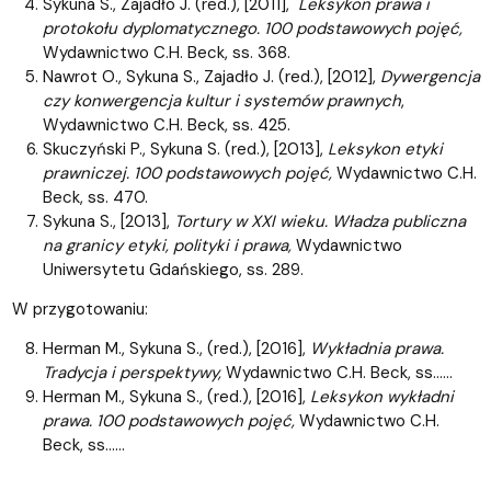
Sykuna S., Zajadło J. (red.), [2011],
Leksykon prawa i
protokołu dyplomatycznego. 100 podstawowych pojęć,
Wydawnictwo C.H. Beck, ss. 368.
Nawrot O., Sykuna S., Zajadło J. (red.), [2012],
Dywergencja
czy konwergencja kultur i systemów prawnych
,
Wydawnictwo C.H. Beck, ss. 425.
Skuczyński P., Sykuna S. (red.), [2013],
Leksykon etyki
prawniczej. 100 podstawowych pojęć,
Wydawnictwo C.H.
Beck, ss. 470.
Sykuna S., [2013],
Tortury w XXI wieku. Władza publiczna
na granicy etyki, polityki i prawa,
Wydawnictwo
Uniwersytetu Gdańskiego, ss. 289.
W przygotowaniu:
Herman M., Sykuna S., (red.), [2016],
Wykładnia prawa.
Tradycja i perspektywy,
Wydawnictwo C.H. Beck, ss……
Herman M., Sykuna S., (red.), [2016],
Leksykon wykładni
prawa. 100 podstawowych pojęć,
Wydawnictwo C.H.
Beck, ss……