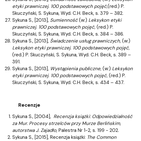
etyki prawniczej
.
100 podstawowych pojęć,
(red.) P.
Skuczyński, S. Sykuna, Wyd. C.H. Beck, s. 379 – 382.
Sykuna S., [2013],
Sumienność
(w:)
Leksykon etyki
prawniczej
.
100 podstawowych pojęć,
(red.) P.
Skuczyński, S. Sykuna, Wyd. C.H. Beck, s. 384 – 386.
Sykuna S., [2013],
Świadczenie usług prawniczych,
(w:)
Leksykon etyki prawniczej
.
100 podstawowych pojęć,
(red.) P. Skuczyński, S. Sykuna, Wyd. C.H. Beck, s. 389 –
391.
Sykuna S., [2013],
Wystąpienia publiczne,
(w:)
Leksykon
etyki prawniczej
.
100 podstawowych pojęć,
(red.) P.
Skuczyński, S. Sykuna, Wyd. C.H. Beck, s. 434 – 437.
Recenzje
Sykuna S., [2004]
, Recenzja książki: Odpowiedzialność
za Mur. Procesy strzelców przy Murze Berlińskim,
autorstwa J. Zajadło
, Palestra Nr 1-2, s. 199 - 202.
Sykuna S., [2015], Recenzja książki:
The Common