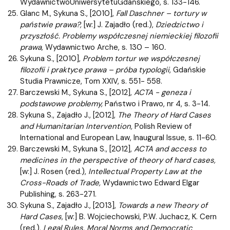
WydawnictwoUniwersytetuGdańskiego, s. 133-146.
Glanc M., Sykuna S., [2010],
Fall Daschner – tortury w
państwie prawa?,
[w:] J. Zajadło (red.),
Dziedzictwo i
przyszłość. Problemy współczesnej niemieckiej filozofii
prawa,
Wydawnictwo Arche, s. 130 – 160
.
Sykuna S., [2010],
Problem tortur we współczesnej
filozofii i praktyce prawa – próba typologii
, Gdańskie
Studia Prawnicze, Tom XXIV, s. 551- 558.
Barczewski M., Sykuna S., [2012],
ACTA - geneza i
podstawowe problemy,
Państwo i Prawo, nr 4, s. 3-14.
Sykuna S., Zajadło J., [2012],
The Theory of Hard Cases
and Humanitarian Intervention,
Polish Review of
International and European Law, Inaugural Issue, s. 11-60.
Barczewski M., Sykuna S., [2012],
ACTA and access to
medicines in the perspective of theory of hard cases,
[w:] J. Rosen (red.),
Intellectual Property Law at the
Cross-Roads of Trade,
Wydawnictwo Edward Elgar
Publishing, s. 263-271.
Sykuna S., Zajadło J., [2013],
Towards a new Theory of
Hard Cases,
[w:] B. Wojciechowski, P.W. Juchacz, K. Cern
(red.),
Legal Rules, Moral Norms and Democratic