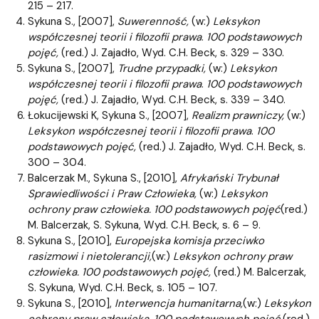
215 – 217.
Sykuna S., [2007],
Suwerenność,
(w:)
Leksykon
współczesnej teorii i filozofii prawa
.
100 podstawowych
pojęć,
(red.) J. Zajadło, Wyd. C.H. Beck, s. 329 – 330.
Sykuna S., [2007],
Trudne przypadki,
(w:)
Leksykon
współczesnej teorii i filozofii prawa
.
100 podstawowych
pojęć,
(red.) J. Zajadło, Wyd. C.H. Beck, s. 339 – 340.
Łokucijewski K, Sykuna S., [2007],
Realizm prawniczy,
(w:)
Leksykon współczesnej teorii i filozofii prawa
.
100
podstawowych pojęć,
(red.) J. Zajadło, Wyd. C.H. Beck, s.
300 – 304.
Balcerzak M., Sykuna S., [2010],
Afrykański Trybunał
Sprawiedliwości i Praw Człowieka,
(w:)
Leksykon
ochrony praw człowieka. 100 podstawowych pojęć
(red.)
M. Balcerzak, S. Sykuna, Wyd. C.H. Beck, s. 6 – 9.
Sykuna S., [2010],
Europejska komisja przeciwko
rasizmowi i nietolerancji,
(w:)
Leksykon ochrony praw
człowieka. 100 podstawowych pojęć,
(red.) M. Balcerzak,
S. Sykuna, Wyd. C.H. Beck, s. 105 – 107.
Sykuna S., [2010],
Interwencja humanitarna,
(w:)
Leksykon
ochrony praw człowieka. 100 podstawowych pojęć,
(red.)