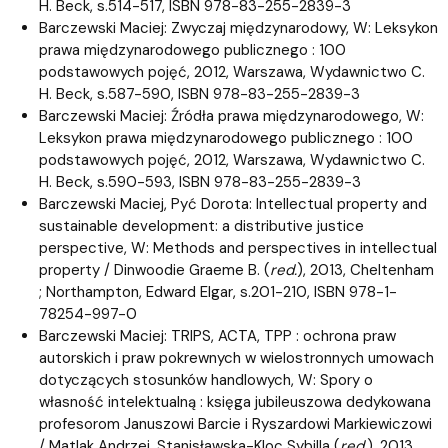
H. Beck, s.514-517, ISBN 978-83-255-2839-3
Barczewski Maciej: Zwyczaj międzynarodowy, W: Leksykon
prawa międzynarodowego publicznego : 100
podstawowych pojęć, 2012, Warszawa, Wydawnictwo C.
H. Beck, s.587-590, ISBN 978-83-255-2839-3
Barczewski Maciej: Źródła prawa międzynarodowego, W:
Leksykon prawa międzynarodowego publicznego : 100
podstawowych pojęć, 2012, Warszawa, Wydawnictwo C.
H. Beck, s.590-593, ISBN 978-83-255-2839-3
Barczewski Maciej, Pyć Dorota: Intellectual property and
sustainable development: a distributive justice
perspective, W: Methods and perspectives in intellectual
property / Dinwoodie Graeme B. (
red.
), 2013, Cheltenham
; Northampton, Edward Elgar, s.201-210, ISBN 978-1-
78254-997-0
Barczewski Maciej: TRIPS, ACTA, TPP : ochrona praw
autorskich i praw pokrewnych w wielostronnych umowach
dotyczących stosunków handlowych, W: Spory o
własność intelektualną : księga jubileuszowa dedykowana
profesorom Januszowi Barcie i Ryszardowi Markiewiczowi
/ Matlak Andrzej, Stanisławska-Kloc Sybilla (
red.
), 2013,