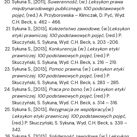
Sykuna S., [2011],
Suwerenność,
(w:)
Leksykon prawa
międzynarodowego publicznego. 100 podstawowych
pojęć,
(red.) A. Przyborowska – Klimczak, D. Pyć, Wyd.
C.H. Beck, s. 462 - 466.
Sykuna S., [2013],
Koleżeństwo zawodowe,
(w:)
Leksykon
etyki prawniczej
.
100 podstawowych pojęć,
(red.) P.
Skuczyński, S. Sykuna, Wyd. C.H. Beck, s. 203 -206.
Sykuna S., [2013],
Konkurencja,
(w:)
Leksykon etyki
prawniczej
.
100 podstawowych pojęć,
(red.) P.
Skuczyński, S. Sykuna, Wyd. C.H. Beck, s. 216 – 219.
Sykuna S., [2013],
Pomoc prawna,
(w:)
Leksykon etyki
prawniczej
.
100 podstawowych pojęć,
(red.) P.
Skuczyński, S. Sykuna, Wyd. C.H. Beck, s. 283 – 285.
Sykuna S., [2013],
Praca pro bono,
(w:)
Leksykon etyki
prawniczej
.
100 podstawowych pojęć,
(red.) P.
Skuczyński, S. Sykuna, Wyd. C.H. Beck, s. 314 – 316.
Sykuna S., [2013],
Rezygnacja ze współpracy,
(w:)
Leksykon etyki prawniczej
.
100 podstawowych pojęć,
(red.) P. Skuczyński, S. Sykuna, Wyd. C.H. Beck, s. 339 –
342.
Sykuna S., [2013],
Solidarność zawodowa,
(w:)
Leksykon