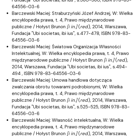
64556-03-6
Barczewski Maciej: Straburzyński Józef Andrzej, W: Wielka
encyklopedia prawa, t. 4, Prawo międzynarodowe
publiczne / Hołyst Brunon
[i in.]
(
red.
), 2014, Warszawa,
Fundacja "Ubi societas, ibi ius", s.477-478, ISBN 978-83-
64556-03-6
Barczewski Maciej: Światowa Organizacja Własności
Intelektualnej, W: Wielka encyklopedia prawa, t. 4, Prawo
międzynarodowe publiczne / Hołyst Brunon
[i in.]
(
red.
),
2014, Warszawa, Fundacja "Ubi societas, ibi ius", s.494-
494 , ISBN 978-83-64556-03-6
Barczewski Maciej: Umowa handlowa dotycząca
zwalczania obrotu towarami podrobionymi, W: Wielka
encyklopedia prawa, t. 4, Prawo międzynarodowe
publiczne / Hołyst Brunon
[i in.]
(
red.
), 2014, Warszawa,
Fundacja "Ubi societas, ibi ius", s.525-525, ISBN 978-83-
64556-03-6
Barczewski Maciej: Własność intelektualna, W: Wielka
encyklopedia prawa, t. 4, Prawo międzynarodowe
publiczne / Hołyst Brunon
[i in.]
(
red.
), 2014, Warszawa,