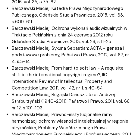
2016, vol. 35, s.75-82
Barczewski Maciej: Katedra Prawa Międzynarodowego
Publicznego, Gdańskie Studia Prawnicze, 2015, vol. 33,
s.609-611
Barczewski Maciej: Ochrona wykonań audiowizualnych w
Traktacie Pekińskim z dnia 24 czerwca 2012 roku,
Gdańskie Studia Prawnicze, 2013, vol. 29, s.11-25
Barczewski Maciej, Sykuna Sebastian: ACTA - geneza i
podstawowe problemy, Państwo i Prawo, 2012, vol. 67, nr
4, s.3-14
Barczewski Maciej: From hard to soft law - A requisite
shift in the international copyright regime?, IIC-
International Review of Intellectual Property and
Competition Law, 2011, vol. 42, nr 1, s.40-54
Barczewski Maciej, Bugajski Dariusz: Józef Andrzej
Straburzyński (1940-2011), Państwo i Prawo, 2011, vol. 66,
nr 12, s.101-103
Barczewski Maciej: Prawno-instytucjonalne ramy
harmonizacji ochrony własności intelektualnej w regionie
afrykańskim, Problemy Współczesnego Prawa
Międzynarodowego Europejskiego i Porównawczego, 2011,