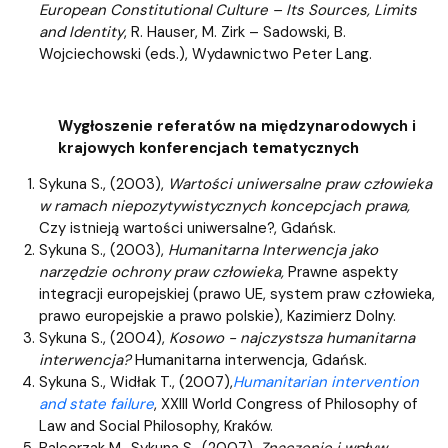
European Constitutional Culture – Its Sources, Limits
and Identity
, R. Hauser, M. Zirk – Sadowski, B.
Wojciechowski (eds.), Wydawnictwo Peter Lang.
Wygłoszenie referatów na międzynarodowych i
krajowych konferencjach tematycznych
Sykuna S., (2003),
Wartości uniwersalne praw człowieka
w ramach niepozytywistycznych koncepcjach prawa,
Czy istnieją wartości uniwersalne?, Gdańsk.
Sykuna S., (2003),
Humanitarna Interwencja jako
narzędzie ochrony praw człowieka,
Prawne aspekty
integracji europejskiej (prawo UE, system praw człowieka,
prawo europejskie a prawo polskie), Kazimierz Dolny.
Sykuna S., (2004),
Kosowo - najczystsza humanitarna
interwencja?
Humanitarna interwencja, Gdańsk.
Sykuna S., Widłak T., (2007),
Humanitarian intervention
and state failure
, XXIII World Congress of Philosophy of
Law and Social Philosophy, Kraków.
Balcerzak M., Sykuna S., (2007),
Znaczenie i wpływ