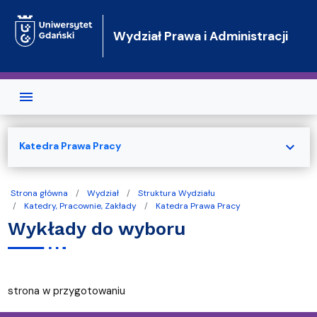
Przejdź do treści
Wydział Prawa i Administracji
expand_more
Katedra Prawa Pracy
Strona główna
Wydział
Struktura Wydziału
Katedry, Pracownie, Zakłady
Katedra Prawa Pracy
Wykłady do wyboru
strona w przygotowaniu