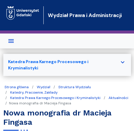
Przejdź do treści
Wydział Prawa i Administracji
expand_more
Katedra Prawa Karnego Procesowego i
Kryminalistyki
Strona główna
Wydział
Struktura Wydziału
Katedry, Pracownie, Zakłady
Katedra Prawa Karnego Procesowego i Kryminalistyki
Aktualności
Nowa monografia dr Macieja Fingasa
Nowa monografia dr Macieja
Fingasa