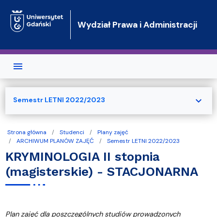
Przejdź do treści
Wydział Prawa i Administracji
expand_more
Semestr LETNI 2022/2023
Strona główna
Studenci
Plany zajęć
ARCHIWUM PLANÓW ZAJĘĆ
Semestr LETNI 2022/2023
KRYMINOLOGIA II stopnia
(magisterskie) - STACJONARNA
Plan zajęć dla poszczególnych studiów prowadzonych