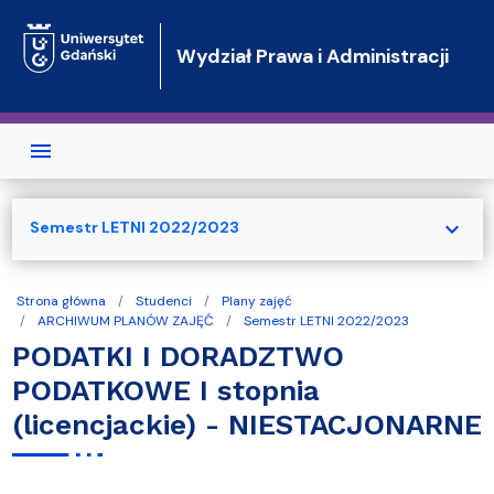
Przejdź do treści
Wydział Prawa i Administracji
expand_more
Semestr LETNI 2022/2023
Strona główna
Studenci
Plany zajęć
ARCHIWUM PLANÓW ZAJĘĆ
Semestr LETNI 2022/2023
PODATKI I DORADZTWO
PODATKOWE I stopnia
(licencjackie) - NIESTACJONARNE