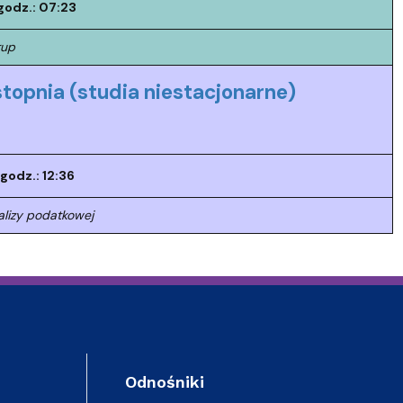
godz.: 07:23
rup
pnia (studia niestacjonarne)
godz.: 12:36
alizy podatkowej
Odnośniki