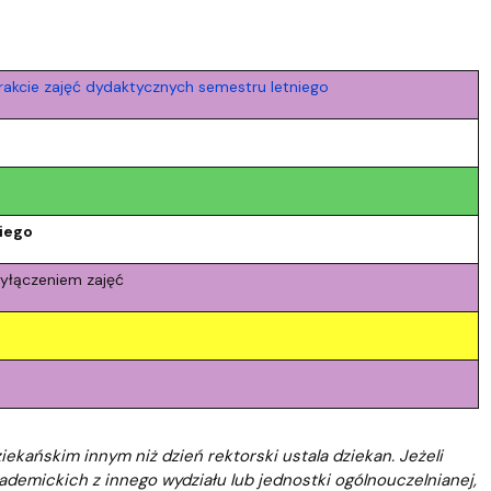
Szkoła Doktorska przy WPiA
akcie zajęć dydaktycznych semestru letniego
iego
wyłączeniem zajęć
ekańskim innym niż dzień rektorski ustala dziekan. Jeżeli
demickich z innego wydziału lub jednostki ogólnouczelnianej,