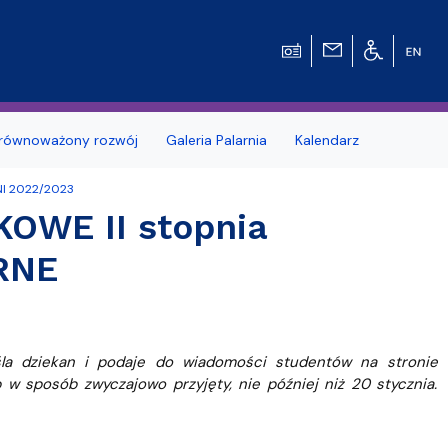
równoważony rozwój
Galeria Palarnia
Kalendarz
NI 2022/2023
nosprawnościami
Erasmus+
OWE II stopnia
e Pytania
Zagraniczna wymiana studencka - umow
RNE
dwustronne
MOST – Program mobilności studentów i
tetu Gdańskiego
Wydziale
doktorantów
śla dziekan i podaje do wiadomości studentów na stronie
dowców
Kodeks etyki studenta UG
w sposób zwyczajowo przyjęty, nie później niż 20 stycznia.
Kursy e-learningowe języka angielskiego