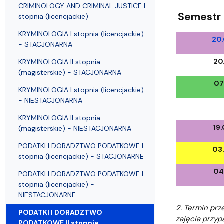
Struktura Wydziału
Proces rekrutacyjny
Postępowania naukowe
Mentoring radców prawnych
Nostryfikac
CRIMINOLOGY AND CRIMINAL JUSTICE I
Semestr 
stopnia (licencjackie)
KRYMINOLOGIA I stopnia (licencjackie)
20
- STACJONARNA
20
KRYMINOLOGIA II stopnia
(magisterskie) - STACJONARNA
07
KRYMINOLOGIA I stopnia (licencjackie)
- NIESTACJONARNA
KRYMINOLOGIA II stopnia
19
(magisterskie) - NIESTACJONARNA
PODATKI I DORADZTWO PODATKOWE I
03
stopnia (licencjackie) - STACJONARNE
04
PODATKI I DORADZTWO PODATKOWE I
stopnia (licencjackie) -
NIESTACJONARNE
2. Termin prz
PODATKI I DORADZTWO
zajęcia przyp
PODATKOWE II stopnia