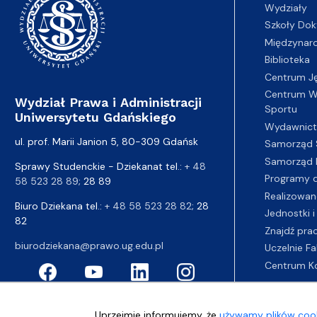
Wydziały
Szkoły Dok
Międzynar
Biblioteka
Centrum J
Centrum Wy
Wydział Prawa i Administracji
Sportu
Uniwersytetu Gdańskiego
Wydawnic
ul. prof. Marii Janion 5, 80-309 Gdańsk
Samorząd 
Samorząd 
Sprawy Studenckie - Dziekanat tel.:
+ 48
Programy d
58 523 28 89
; 28 89
Realizowan
Biuro Dziekana tel.:
+ 48 58 523 28 82
; 28
Jednostki i
82
Znajdź pra
biurodziekana@prawo.ug.edu.pl
Uczelnie Fa
Centrum K
Uprzejmie informujemy, że
używamy plików cook