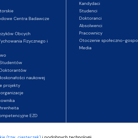
Kandydaci
Studenci
torskie
Doktoranci
odowe Centra Badawcze
Absolwenci
Pracownicy
ęzyków Obcych
Otoczenie społeczno-gospo
chowania Fizycznego i
Media
two
Studentów
Doktorantów
oskonałości naukowej
e projekty
 organizacje
cownika
hrenheita
ompetencyjne EZD
ie (tzw. ciasteczek)
i podobnych technologii