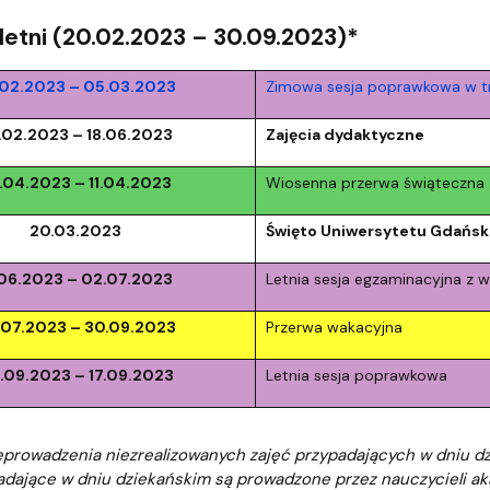
ja dyplomów
Jakość kształcenia
letni (20.02.2023 – 30.09.2023)*
.02.2023 – 05.03.2023
Zimowa sesja poprawkowa w tr
.02.2023 – 18.06.2023
Zajęcia dydaktyczne
.04.2023 – 11.04.2023
Wiosenna przerwa świąteczna
20.03.2023
Święto Uniwersytetu Gdańsk
.06.2023 – 02.07.2023
Letnia sesja egzaminacyjna z 
.07.2023 – 30.09.2023
Przerwa wakacyjna
.09.2023 – 17.09.2023
Letnia sesja poprawkowa
eprowadzenia niezrealizowanych zajęć przypadających w dniu dzi
adające w dniu dziekańskim są prowadzone przez nauczycieli aka