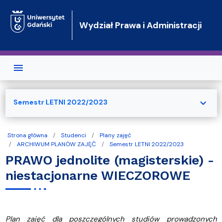
Przejdź do treści
Wydział Prawa i Administracji
expand_more
Semestr LETNI 2022/2023
Strona główna
Studenci
Plany zajęć
ARCHIWUM PLANÓW ZAJĘĆ
Semestr LETNI 2022/2023
PRAWO jednolite (magisterskie) -
niestacjonarne WIECZOROWE
Plan zajęć dla poszczególnych studiów prowadzonych