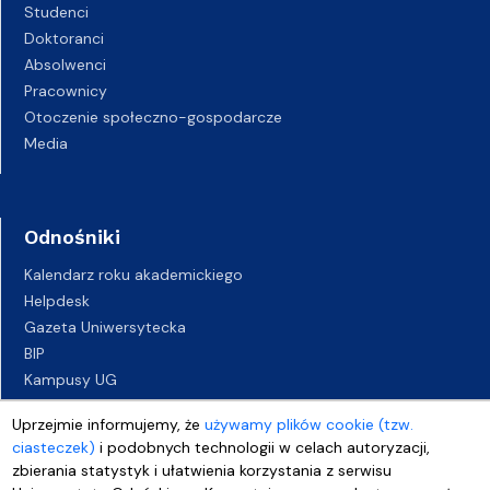
Studenci
Doktoranci
Absolwenci
Pracownicy
Otoczenie społeczno-gospodarcze
Media
Odnośniki
Kalendarz roku akademickiego
Helpdesk
Gazeta Uniwersytecka
BIP
Kampusy UG
Biuro Karier UG
Uprzejmie informujemy, że
używamy plików cookie (tzw.
Oferty pracy
ciasteczek)
i podobnych technologii w celach autoryzacji,
Deklaracja dostępności
zbierania statystyk i ułatwienia korzystania z serwisu