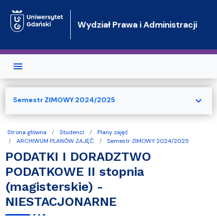
Przejdź do treści
Wydział Prawa i Administracji
expand_more
Semestr ZIMOWY 2024/2025
Strona główna
Studenci
Plany zajęć
ARCHIWUM PLANÓW ZAJĘĆ
Semestr ZIMOWY 2024/2025
PODATKI I DORADZTWO
PODATKOWE II stopnia
(magisterskie) -
NIESTACJONARNE