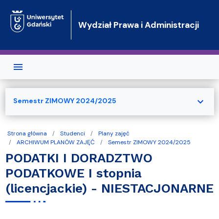
Przejdź do treści
Wydział Prawa i Administracji
expand_more
Semestr ZIMOWY 2024/2025
Strona główna
Studenci
Plany zajęć
ARCHIWUM PLANÓW ZAJĘĆ
Semestr ZIMOWY 2024/2025
PODATKI I DORADZTWO
PODATKOWE I stopnia
(licencjackie) - NIESTACJONARNE