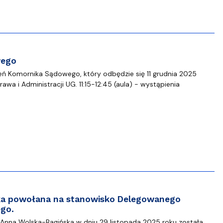
wego
ń Komornika Sądowego, który odbędzie się 11 grudnia 2025
rawa i Administracji UG. 11:15-12:45 (aula) - wystąpienia
ka powołana na stanowisko Delegowanego
ego.
Anna Wolska-Bagińska w dniu 29 listopada 2025 roku została