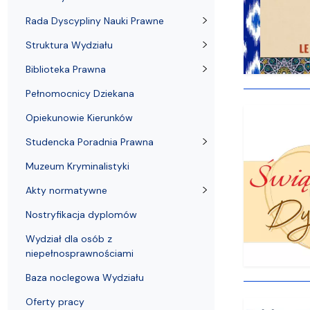
Struktura Wydziału
Proces rekrutacyjny
Postępowania naukowe
Mentoring radców prawnych
Nostryfikac
Rada Dyscypliny Nauki Prawne
Struktura Wydziału
Biblioteka Prawna
Pełnomocnicy Dziekana
Opiekunowie Kierunków
Studencka Poradnia Prawna
Muzeum Kryminalistyki
Akty normatywne
Nostryfikacja dyplomów
Wydział dla osób z
niepełnosprawnościami
Baza noclegowa Wydziału
Oferty pracy