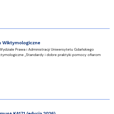
m Wiktymologiczne
 Wydziale Prawa i Administracji Uniwersytetu Gdańskiego
ktymologiczne „Standardy i dobre praktyki pomocy ofiarom
mus+ KA171 (edycja 2026)