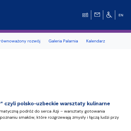
równoważony rozwój
Galeria Palarnia
Kalendarz
nosprawnościami
Erasmus+
e Pytania
Zagraniczna wymiana studencka - umow
dwustronne
MOST – Program mobilności studentów i
tetu Gdańskiego
Wydziale
doktorantów
" czyli polsko-uzbeckie warsztaty kulinarne
dowców
Kodeks etyki studenta UG
matyczną podróż do serca Azji – warsztaty gotowania
poznaniu smaków, które rozgrzewają zmysły i łączą ludzi przy
Kursy e-learningowe języka angielskiego