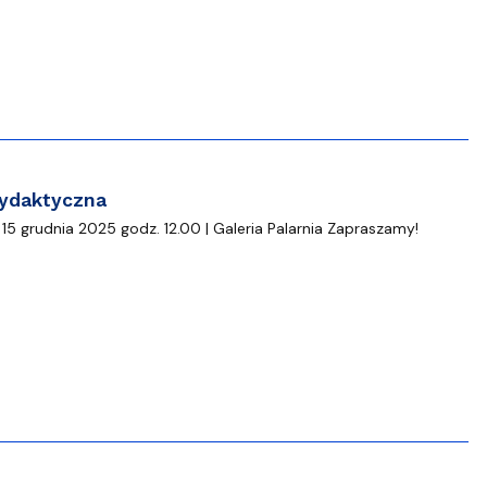
Szkoła Doktorska przy WPiA
Dydaktyczna
5 grudnia 2025 godz. 12.00 | Galeria Palarnia Zapraszamy!