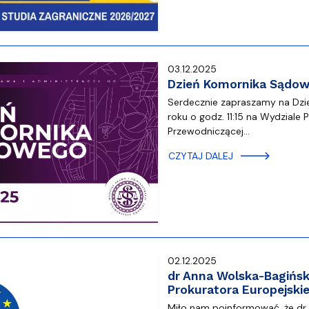
03.12.2025
Dzień Komornika Sądo
Serdecznie zapraszamy na Dzie
roku o godz. 11:15 na Wydziale P
Przewodniczącej…
CZYTAJ DALEJ
02.12.2025
dr Anna Wolska-Bagińs
Prokuratora Europejski
Miło nam poinformować, że dr 