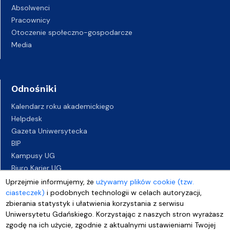
Absolwenci
Pracownicy
Otoczenie społeczno-gospodarcze
Media
Odnośniki
Kalendarz roku akademickiego
Helpdesk
Gazeta Uniwersytecka
BIP
Kampusy UG
Biuro Karier UG
Oferty pracy
Uprzejmie informujemy, że
używamy plików cookie (tzw.
Deklaracja dostępności
ciasteczek)
i podobnych technologii w celach autoryzacji,
zbierania statystyk i ułatwienia korzystania z serwisu
Uniwersytetu Gdańskiego. Korzystając z naszych stron wyrażasz
zgodę na ich użycie, zgodnie z aktualnymi ustawieniami Twojej