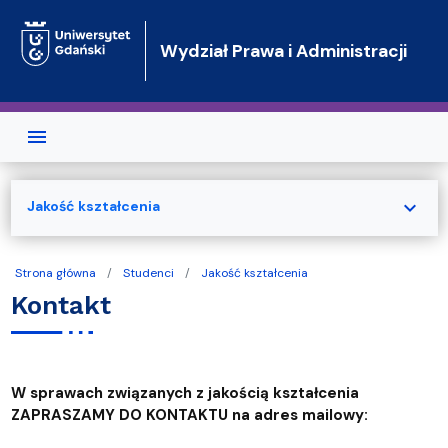
Przejdź do treści
Wydział Prawa i Administracji
expand_more
Jakość kształcenia
Strona główna
Studenci
Jakość kształcenia
Kontakt
W sprawach związanych z jakością kształcenia
ZAPRASZAMY DO KONTAKTU na adres mailowy: