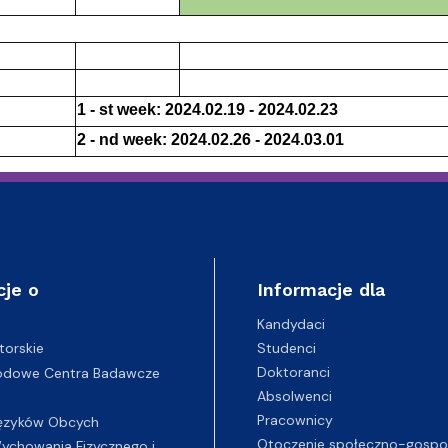
1 - st week: 2024.02.19 - 2024.02.23
2 - nd week: 2024.02.26 - 2024.03.01
cje o
Informacje dla
Kandydaci
Studenci
torskie
Doktoranci
odowe Centra Badawcze
Absolwenci
Pracownicy
ęzyków Obcych
Otoczenie społeczno-gospo
chowania Fizycznego i