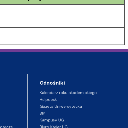
Odnośniki
Kalendarz roku akademickiego
Helpdesk
Gazeta Uniwersytecka
BIP
Kampusy UG
darcze
Biuro Karier UG