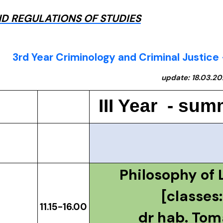
D REGULATIONS OF STUDIES
3rd Year Criminology and Criminal Justi
update: 18.03.2
III Year - su
Philosophy of 
[classes:
11.15-16.00
dr hab. Tom