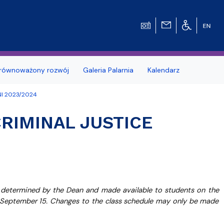
równoważony rozwój
Galeria Palarnia
Kalendarz
NI 2023/2024
nosprawnościami
Erasmus+
CRIMINAL JUSTICE
e Pytania
Zagraniczna wymiana studencka - umow
dwustronne
MOST – Program mobilności studentów i
tetu Gdańskiego
Wydziale
doktorantów
dowców
Kodeks etyki studenta UG
s determined by the Dean and made available to students on the
n September 15. Changes to the class schedule may only be made
Kursy e-learningowe języka angielskiego