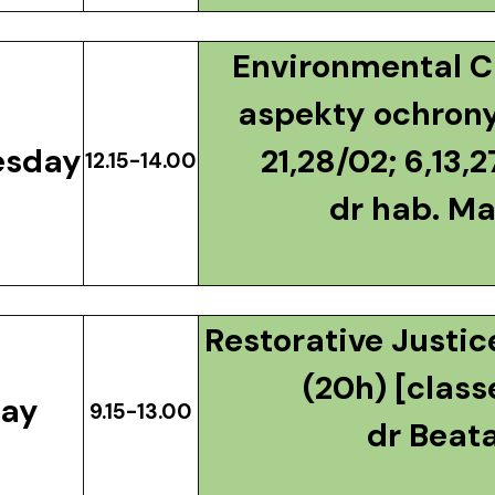
Environmental C
aspekty ochrony
sday
21,28/02; 6,13,2
12.15-14.00
dr hab. Ma
Restorative Justi
(20h) [classe
day
9.15-13.00
dr Beat