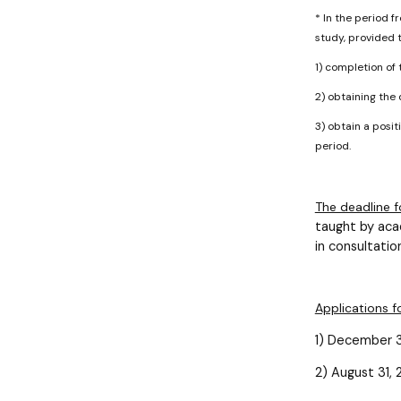
* In the period 
study, provided t
1) completion of 
2) obtaining the
3) obtain a posit
period.
The deadline f
taught by aca
in consultatio
Applications f
1) December 3
2) August 31,