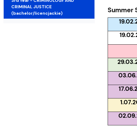
3rd Year - CRIMINOLOGY AND
Struktura Wydziału
Proces rekrutacyjny
Postępowania naukowe
Mentoring radców prawnych
Nostryfikac
CRIMINAL JUSTICE
Summer S
(bachelor/licencjackie)
19.02
19.02
29.03.
03.06.
17.06.
1.07.
02.09.