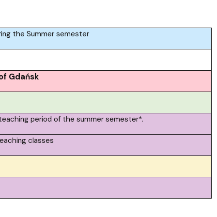
Szkoła Doktorska przy WPiA
ring the Summer semester
 of Gdańsk
 teaching period of the summer semester*.
teaching classes