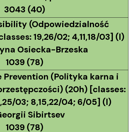
3043 (40)
sibility (Odpowiedzialność
lasses: 19,26/02; 4,11,18/03] (l)
zyna Osiecka-Brzeska
1039 (78)
 Prevention (Polityka karna i
rzestępczości) (20h) [classes:
8,25/03; 8,15,22/04; 6/05] (l)
Georgii Sibirtsev
1039 (78)