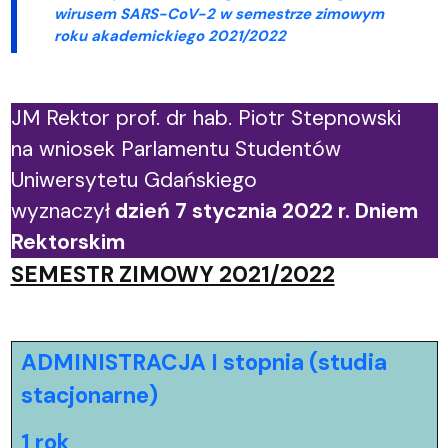
wirusem SARS-CoV-2 w semestrze zimowym
roku akademickiego 2021/2022
JM Rektor prof. dr hab. Piotr Stepnowski
na wniosek Parlamentu Studentów
Uniwersytetu Gdańskiego
wyznaczył
dzień 7 stycznia 2022 r. Dniem
Rektorskim
SEMESTR ZIMOWY 2021/2022
ADMINISTRACJA I stopnia (studia
stacjonarne)
1 rok