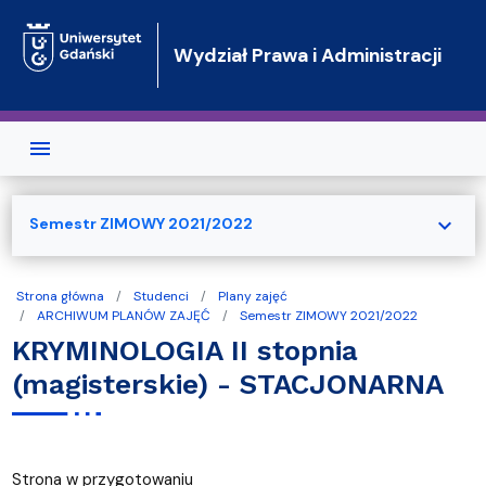
Przejdź do treści
Wydział Prawa i Administracji
expand_more
Semestr ZIMOWY 2021/2022
Strona główna
Studenci
Plany zajęć
ARCHIWUM PLANÓW ZAJĘĆ
Semestr ZIMOWY 2021/2022
KRYMINOLOGIA II stopnia
(magisterskie) - STACJONARNA
Strona w przygotowaniu