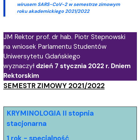
wirusem SARS-CoV-2 w semestrze zimowym
roku akademickiego 2021/2022
JM Rektor prof. dr hab. Piotr Stepnowski
na wniosek Parlamentu Studentów
Uniwersytetu Gdańskiego
wyznaczył
dzień 7 stycznia 2022 r. Dniem
Rektorskim
SEMESTR ZIMOWY 2021/2022
KRYMINOLOGIA II stopnia
stacjonarna
1 rok - specjalność