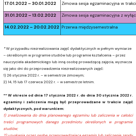
17.01.2022 – 30.01.2022
Zimowa sesja egzaminacyjna w trakc
31.01.2022 – 13.02.2022
Zimowa sesja egzaminacyjna z wyłą
14.02.2022 – 20.02.2022
Przerwa międzysemestralna
*
W przypadku niezrealizowania zajęć dydaktycznych w pełnym wymiarze
– określonym w programie studiów lub programie kształcenia – przez
nauczyciela akademickiego lub inną osobę prowadzącą zajęcia, wyznacza
się jako dni do przeprowadzenia niezrealizowanych zajęć:
1) 26 stycznia 2022 r. – w semestrze zimowym;
2) 14, 15 lub 17 czerwca 2022 r. – w semestrze letnim.
** W okresie od dnia 17 stycznia 2022 r. do dnia 30 stycznia 2022 r.
egzaminy i zaliczenia mogą być przeprowadzane w trakcie zajęć
dydaktycznych, pod warunkiem:
1) zrealizowania do dnia planowanego egzaminu lub zaliczenia w całości
treści programowych danego przedmiotu określonych w programie
studiów;
2) uzyskania przez osobę przeprowadzającą egzamin lub zaliczenie zgody