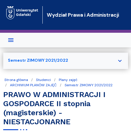
Przejdź do treści
Wydział Prawa i Administracji
expand_more
Semestr ZIMOWY 2021/2022
Strona główna
Studenci
Plany zajęć
ARCHIWUM PLANÓW ZAJĘĆ
Semestr ZIMOWY 2021/2022
PRAWO W ADMINISTRACJI I
GOSPODARCE II stopnia
(magisterskie) -
NIESTACJONARNE