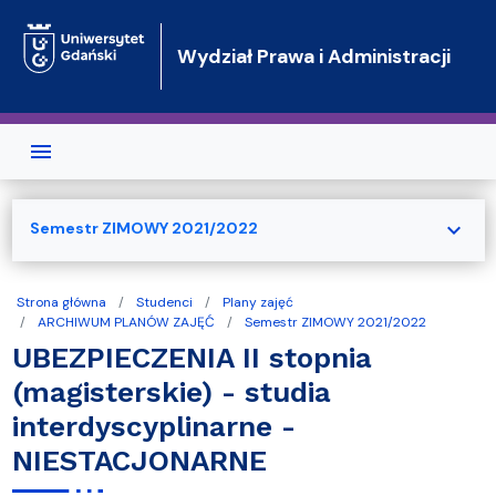
Przejdź do treści
Wydział Prawa i Administracji
expand_more
Semestr ZIMOWY 2021/2022
Strona główna
Studenci
Plany zajęć
ARCHIWUM PLANÓW ZAJĘĆ
Semestr ZIMOWY 2021/2022
UBEZPIECZENIA II stopnia
(magisterskie) - studia
interdyscyplinarne -
NIESTACJONARNE