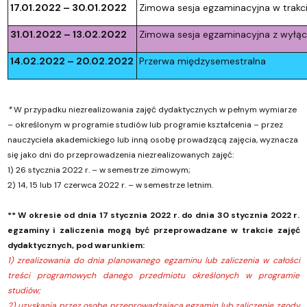
17.01.2022 – 30.01.2022
Zimowa sesja egzaminacyjna w trakc
31.01.2022 – 13.02.2022
Zimowa sesja egzaminacyjna z wyłą
14.02.2022 – 20.02.2022
Przerwa międzysemestralna
*
W przypadku niezrealizowania zajęć dydaktycznych w pełnym wymiarze
– określonym w programie studiów lub programie kształcenia – przez
nauczyciela akademickiego lub inną osobę prowadzącą zajęcia, wyznacza
się jako dni do przeprowadzenia niezrealizowanych zajęć:
1) 26 stycznia 2022 r. – w semestrze zimowym;
2) 14, 15 lub 17 czerwca 2022 r. – w semestrze letnim.
** W okresie od dnia 17 stycznia 2022 r. do dnia 30 stycznia 2022 r.
egzaminy i zaliczenia mogą być przeprowadzane w trakcie zajęć
dydaktycznych, pod warunkiem:
1) zrealizowania do dnia planowanego egzaminu lub zaliczenia w całości
treści programowych danego przedmiotu określonych w programie
studiów;
2) uzyskania przez osobę przeprowadzającą egzamin lub zaliczenie zgody