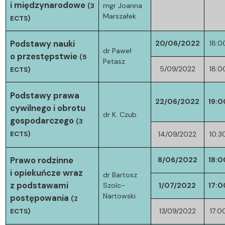
i międzynarodowe
mgr Joanna
(3
Marszałek
ECTS)
Podstawy nauki
20/06/2022
18:0
dr Paweł
o przestępstwie
(5
Petasz
5/09/2022
18:0
ECTS)
Podstawy prawa
22/06/2022
19:0
cywilnego i obrotu
dr K. Czub
gospodarczego
(3
ECTS)
14/09/2022
10:3
Prawo rodzinne
8/06/2022
18:0
i opiekuńcze wraz
dr Bartosz
z podstawami
Szolc-
1/07/2022
17:0
Nartowski
postępowania
(2
13/09/2022
17:0
ECTS)