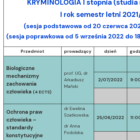
KRYMINOLOGIA I stopnia (studia 
I rok semestr letni 202
(sesja podstawowa od 20 czerwca 202
(sesja poprawkowa od 5 września 2022 do 1
Przedmiot
prowadzący
dzień
godz
Biologiczne
prof. UG, dr
mechanizmy
Arkadiusz
2/07/2022
9:0
zachowania
Mański
człowieka
(4 ECTS)
dr Ewelina
Ochrona praw
Szatkowska;
25/06/2022
11:0
człowieka –
dr Anna
standardy
Podolska;
konstytucyjne