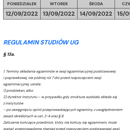
PONIEDZIAŁEK
WTOREK
ŚRODA
CZ
12/09/2022
13/09/2022
14/09/2022
15/0
REGULAMIN STUDIÓW UG
§ 13a.
1. Terminy składania egzaminów w sesji egzaminacyjnej podstawowej
i poprawkowej, nie później niż 7 dni przed rozpoczęciem sesji
egzaminacyjnej, ustala:
1) prodziekan, albo
2) dyrektor instytutu – w przypadku gdy struktura wydziału składa się
z instytutów
– po zasięgnięciu opinii przeprowadzających egzaminy, z uwzględnieniem
zasad określonych w ust. 2-4 oraz § 8.
Zaliczenie kończące przedmiot, który nie kończy się egzaminem, może
zostać przeprowadzone również przed rozpoczęciem podstawowej sesji