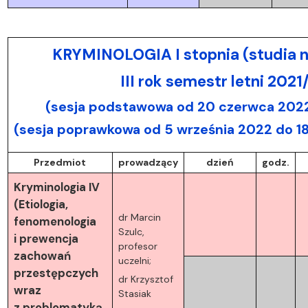
KRYMINOLOGIA I stopnia (studia n
III rok semestr letni 202
(sesja podstawowa od 20 czerwca 2022
(sesja poprawkowa od 5 września 2022 do 1
Przedmiot
prowadzący
dzień
godz.
Kryminologia IV
(Etiologia,
dr Marcin
fenomenologia
Szulc,
i prewencja
profesor
zachowań
uczelni;
przestępczych
dr Krzysztof
wraz
Stasiak
z problematyką