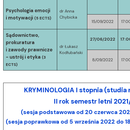
Psychologia emocji
dr Anna
i motywacji
Chybicka
(5 ECTS)
15/09/2022
17:0
Sądownictwo,
27/06/2022
17:0
prokuratura
dr Łukasz
i zawody prawnicze
Kodłubański
- ustrój i etyka
(3
8/09/2022
17:0
ECTS)
KRYMINOLOGIA I stopnia (studia 
II rok semestr letni 202
(sesja podstawowa od 20 czerwca 2022
(sesja poprawkowa od 5 września 2022 do 1