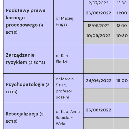
2/07/2022
13:30
Podstawy prawa
26/06/2022
11:00
karnego
dr Maciej
procesowego
Fingas
(4
18/09/2022
13:00
ECTS)
10/09/2022
10:30
Zarządzanie
dr Karol
ryzykiem
Śledzik
(2 ECTS)
dr Marcin
24/06/2022
18:00
Psychopatologia
(3
Szulc,
profesor
ECTS)
uczelni
25/06/2022
dr hab. Anna
Resocjalizacja
(3
Babicka-
ECTS)
Wirkus