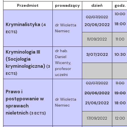
Przedmiot
prowadzący
dzień
godz.
10:00
02/07/2022
Kryminalistyka
18:00
20/06/2022
(4
dr Wioletta
Niemiec
ECTS)
11/09/2022
11:00
dr hab.
Kryminologia III
3/07/2022
10:30
Daniel
(Socjologia
Wicenty,
kryminologiczna)
(3
profesor
ECTS)
uczelni
02/07/2022
11:00
Prawo i
20/06/2022
19:00
postępowanie w
dr Wioletta
21/06/2022
18:00
sprawach
Niemiec
nieletnich
(3 ECTS)
17/09/2022
12:00