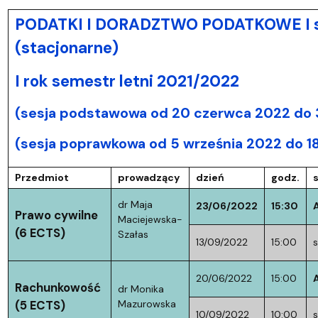
PODATKI I DORADZTWO PODATKOWE I s
(stacjonarne)
I rok semestr letni 2021/2022
(sesja podstawowa od 20 czerwca 2022 do 3
(sesja poprawkowa od 5 września 2022 do 1
Przedmiot
prowadzący
dzień
godz.
s
dr Maja
23/06/2022
15:30
Prawo cywilne
Maciejewska-
(6 ECTS)
Szałas
13/09/2022
15:00
s
20/06/2022
15:00
Rachunkowość
dr Monika
(5 ECTS)
Mazurowska
10/09/2022
10:00
s