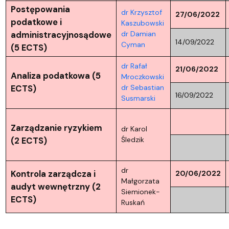
Postępowania
dr Krzysztof
27/06/2022
podatkowe i
Kaszubowski
administracyjnosądowe
dr Damian
14/09/2022
Cyman
(5 ECTS)
dr Rafał
21/06/2022
Analiza podatkowa (5
Mroczkowski
ECTS)
dr Sebastian
16/09/2022
Susmarski
Zarządzanie ryzykiem
dr Karol
(2 ECTS)
Śledzik
dr
Kontrola zarządcza i
20/06/2022
Małgorzata
audyt wewnętrzny (2
Siemionek-
ECTS)
Ruskań