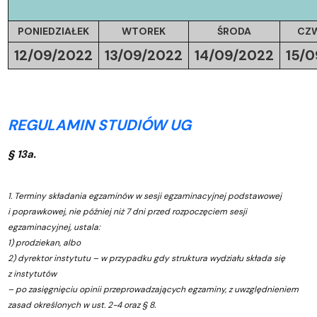
PONIEDZIAŁEK
WTOREK
ŚRODA
CZ
12/09/2022
13/09/2022
14/09/2022
15/0
REGULAMIN STUDIÓW UG
§ 13a.
1. Terminy składania egzaminów w sesji egzaminacyjnej podstawowej
i poprawkowej, nie później niż 7 dni przed rozpoczęciem sesji
egzaminacyjnej, ustala:
1) prodziekan, albo
2) dyrektor instytutu – w przypadku gdy struktura wydziału składa się
z instytutów
– po zasięgnięciu opinii przeprowadzających egzaminy, z uwzględnieniem
zasad określonych w ust. 2-4 oraz § 8.