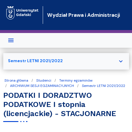
Przejdź do treści
Wydział Prawa i Administracji
expand_more
Semestr LETNI 2021/2022
Strona główna
Studenci
Terminy egzaminów
ARCHIWUM SESJI EGZAMINACYJNYCH
Semestr LETNI 2021/2022
PODATKI I DORADZTWO
PODATKOWE I stopnia
(licencjackie) - STACJONARNE