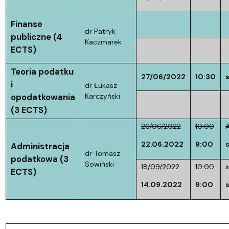
Finanse
dr Patryk
publiczne (4
Kaczmarek
ECTS)
Teoria podatku
27/06/2022
10:30
i
dr Łukasz
opodatkowania
Karczyński
(3 ECTS)
26/06/2022
10:00
A
22.06.2022
9:00
Administracja
dr Tomasz
podatkowa (3
Sowiński
18/09/2022
10:00
s
ECTS)
14.09.2022
9:00