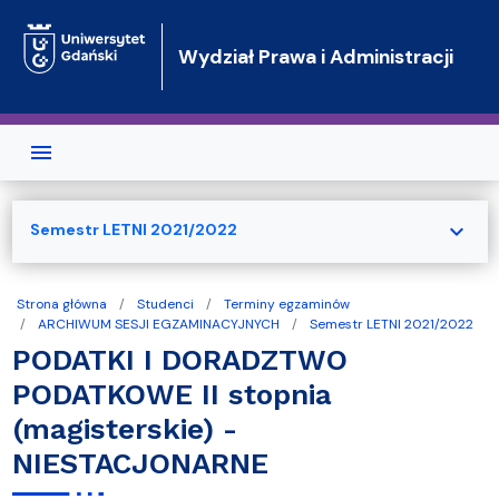
Przejdź do treści
Wydział Prawa i Administracji
expand_more
Semestr LETNI 2021/2022
Strona główna
Studenci
Terminy egzaminów
ARCHIWUM SESJI EGZAMINACYJNYCH
Semestr LETNI 2021/2022
PODATKI I DORADZTWO
PODATKOWE II stopnia
(magisterskie) -
NIESTACJONARNE