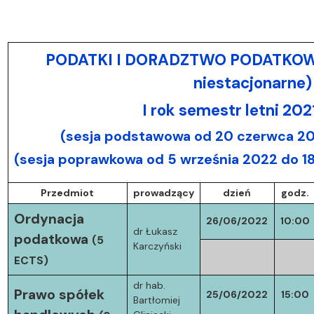
PODATKI I DORADZTWO PODATKOWE I
niestacjonarne)
I rok semestr letni 20
(sesja podstawowa od 20 czerwca 20
(sesja poprawkowa od 5 września 2022 do 1
Przedmiot
prowadzący
dzień
godz.
Ordynacja
26/06/2022
10:00
dr Łukasz
podatkowa
(5
Karczyński
ECTS)
dr hab.
Prawo spółek
25/06/2022
15:00
Bartłomiej