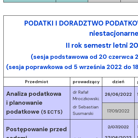
PODATKI I DORADZTWO PODATKOWE 
niestacjonarne
II rok semestr letni 
(sesja podstawowa od 20 czerwca 2
(sesja poprawkowa od 5 września 2022 do 1
Przedmiot
prowadzący
dzień
dr Rafał
Analiza podatkowa
26/06/2022
Mroczkowski;
i planowanie
dr Sebastian
podatkowe
17/09/2022
(5 ECTS)
Susmarski
2/07/2022
Postępowanie przed
27/06/2022