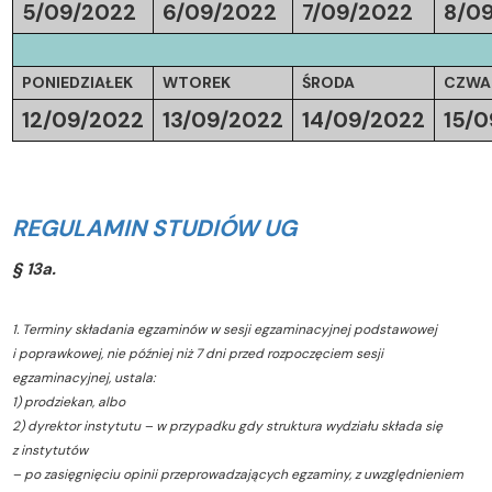
5/09/2022
6/09/2022
7/09/2022
8/0
PONIEDZIAŁEK
WTOREK
ŚRODA
CZWA
12/09/2022
13/09/2022
14/09/2022
15/0
REGULAMIN STUDIÓW UG
§ 13a.
1. Terminy składania egzaminów w sesji egzaminacyjnej podstawowej
i poprawkowej, nie później niż 7 dni przed rozpoczęciem sesji
egzaminacyjnej, ustala:
1) prodziekan, albo
2) dyrektor instytutu – w przypadku gdy struktura wydziału składa się
z instytutów
– po zasięgnięciu opinii przeprowadzających egzaminy, z uwzględnieniem