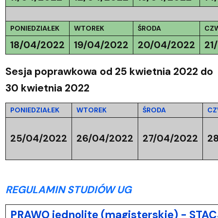
PONIEDZIAŁEK
WTOREK
ŚRODA
CZ
18/04/2022
19/04/2022
20/04/2022
21
Sesja poprawkowa
od 25 kwietnia 2022 do
30 kwietnia 2022
PONIEDZIAŁEK
WTOREK
ŚRODA
CZ
25/04/2022
26/04/2022
27/04/2022
2
REGULAMIN STUDIÓW UG
PRAWO jednolite (magisterskie) - ST