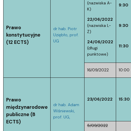
(nazwiska A-
9:30
K)
22/06/2022
(nazwiska L-
9:30
Prawo
dr hab. Piotr
Ż)
konstytucyjne
Uziębło, prof.
UG
(12 ECTS)
24/06/2022
11:30
(długi
punktowe)
16/09/2022
10:00
Prawo
23/06/2022
15:30
dr hab. Adam
międzynarodowe
Wiśniewski,
publiczne (8
prof. UG,
ECTS)
5/09/2022