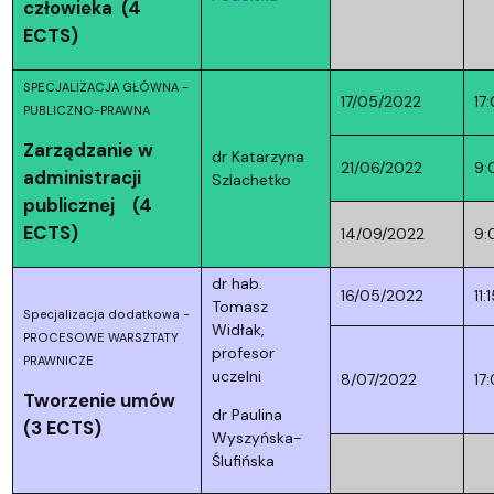
człowieka (4
ECTS)
SPECJALIZACJA GŁÓWNA -
17/05/2022
17
PUBLICZNO-PRAWNA
Zarządzanie w
dr Katarzyna
21/06/2022
9:
administracji
Szlachetko
publicznej (4
ECTS)
14/09/2022
9:
dr hab.
16/05/2022
11:
Tomasz
Specjalizacja dodatkowa -
Widłak,
PROCESOWE WARSZTATY
profesor
PRAWNICZE
uczelni
8/07/2022
17
Tworzenie umów
dr Paulina
(3 ECTS)
Wyszyńska-
Ślufińska