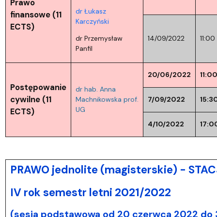
Prawo
dr Łukasz
finansowe (11
Karczyński
ECTS)
dr Przemysław
14/09/2022
11:00
Panfil
20/06/2022
11:0
Postępowanie
dr hab. Anna
cywilne (11
Machnikowska
prof.
7/09/2022
15:3
UG
ECTS)
4/10/2022
17:0
PRAWO jednolite (magisterskie) - ST
IV rok semestr letni 2021/2022
(sesja podstawowa od 20 czerwca 2022 do 3