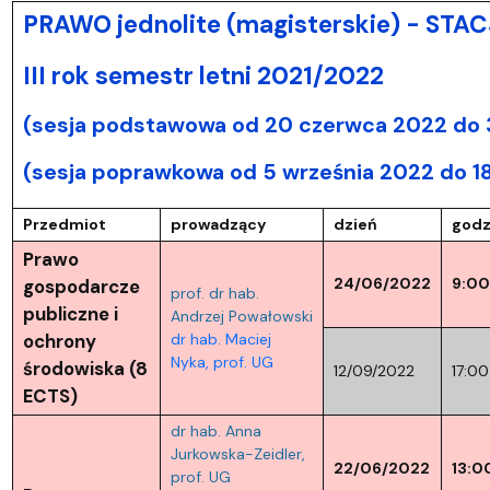
PRAWO jednolite (magisterskie) - ST
III rok semestr letni 2021/2022
(sesja podstawowa od 20 czerwca 2022 do 3
(sesja poprawkowa od 5 września 2022 do 1
Przedmiot
prowadzący
dzień
godz
Prawo
24/06/2022
9:00
gospodarcze
prof. dr hab.
publiczne i
Andrzej Powałowski
ochrony
dr hab. Maciej
Nyka, prof. UG
środowiska (8
12/09/2022
17:00
ECTS)
dr hab. Anna
Jurkowska-Zeidler,
22/06/2022
13:0
prof. UG