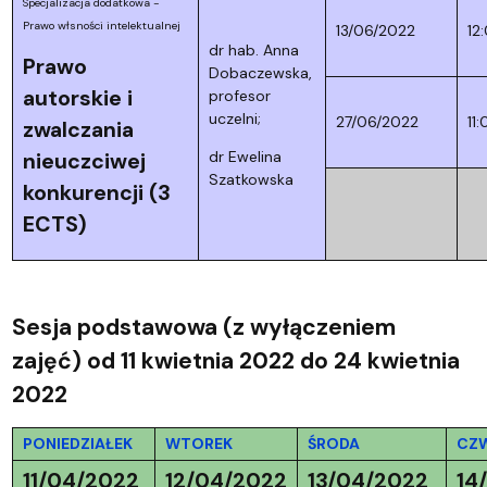
Specjalizacja dodatkowa -
Prawo włsności intelektualnej
13/06/2022
12
dr hab. Anna
Prawo
Dobaczewska,
autorskie i
profesor
uczelni;
27/06/2022
11
zwalczania
dr Ewelina
nieuczciwej
Szatkowska
konkurencji (3
ECTS)
Sesja podstawowa
(z wyłączeniem
zajęć)
od 11 kwietnia 2022 do 24 kwietnia
2022
PONIEDZIAŁEK
WTOREK
ŚRODA
CZ
11/04/2022
12/04/2022
13/04/2022
14