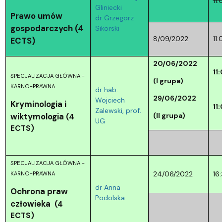
11
Gliniecki
Prawo umów
dr Grzegorz
gospodarczych (4
Sikorski
8/09/2022
11
ECTS)
20/06/2022
11
SPECJALIZACJA GŁÓWNA -
(I grupa)
KARNO-PRAWNA
dr hab.
29/06/2022
Wojciech
Kryminologia i
11
Zalewski, prof.
wiktymologia
(II grupa)
(4
UG
ECTS)
SPECJALIZACJA GŁÓWNA -
24/06/2022
16
KARNO-PRAWNA
dr Anna
Ochrona praw
Podolska
człowieka
(4
ECTS)