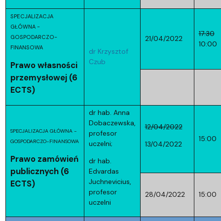
SPECJALIZACJA
GŁÓWNA -
17:30
GOSPODARCZO-
21/04/2022
10:00
FINANSOWA
dr Krzysztof
Czub
Prawo własności
przemysłowej (6
ECTS)
dr hab. Anna
Dobaczewska,
12/04/2022
SPECJALIZACJA GŁÓWNA -
profesor
15:00
GOSPODARCZO-FINANSOWA
uczelni;
13/04/2022
Prawo zamówień
dr hab.
publicznych (6
Edvardas
Juchnevicius,
ECTS)
profesor
28/04/2022
15:00
uczelni