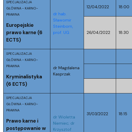
SPECJALIZACJA
12/04/2022
18:00
GŁÓWNA - KARNO-
dr hab.
PRAWNA
Sławomir
Europejskie
Steinborn,
prawo karne (6
prof. UG
26/04/2022
18:30
ECTS)
SPECJALIZACJA
GŁÓWNA - KARNO-
PRAWNA
dr Magdalena
Kasprzak
Kryminalistyka
(6 ECTS)
SPECJALIZACJA
GŁÓWNA - KARNO-
PRAWNA
31/03/2022
18:15
dr Wioletta
Prawo karne i
Niemiec; dr
postępowanie w
Krzysztof