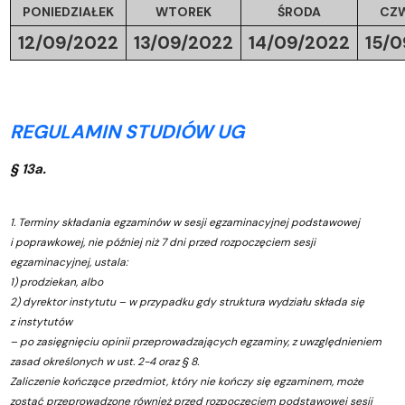
PONIEDZIAŁEK
WTOREK
ŚRODA
CZ
12/09/2022
13/09/2022
14/09/2022
15/0
REGULAMIN STUDIÓW UG
§ 13a.
1. Terminy składania egzaminów w sesji egzaminacyjnej podstawowej
i poprawkowej, nie później niż 7 dni przed rozpoczęciem sesji
egzaminacyjnej, ustala:
1) prodziekan, albo
2) dyrektor instytutu – w przypadku gdy struktura wydziału składa się
z instytutów
– po zasięgnięciu opinii przeprowadzających egzaminy, z uwzględnieniem
zasad określonych w ust. 2-4 oraz § 8.
Zaliczenie kończące przedmiot, który nie kończy się egzaminem, może
zostać przeprowadzone również przed rozpoczęciem podstawowej sesji