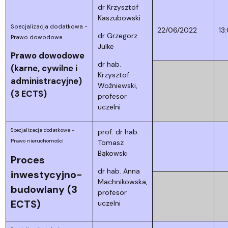
dr Krzysztof
Kaszubowski
Specjalizacja dodatkowa -
22/06/2022
13
dr Grzegorz
Prawo dowodowe
Julke
Prawo dowodowe
dr hab.
(karne, cywilne i
Krzysztof
administracyjne)
Woźniewski,
(3 ECTS)
profesor
uczelni
Specjalizacja dodatkowa -
prof. dr hab.
Prawo nieruchomości
Tomasz
Bąkowski
Proces
dr hab. Anna
inwestycyjno-
Machnikowska,
budowlany (3
profesor
ECTS)
uczelni