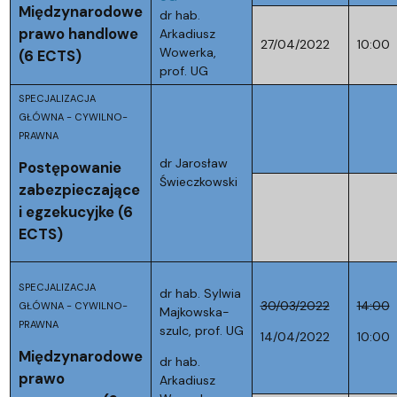
Międzynarodowe
dr hab.
prawo handlowe
Arkadiusz
27/04/2022
10:00
Wowerka,
(6 ECTS)
prof. UG
SPECJALIZACJA
GŁÓWNA - CYWILNO-
PRAWNA
dr Jarosław
Postępowanie
Świeczkowski
zabezpieczające
i egzekucyjke (6
ECTS)
SPECJALIZACJA
dr hab. Sylwia
30/03/2022
14:00
GŁÓWNA - CYWILNO-
Majkowska-
PRAWNA
szulc, prof. UG
14/04/2022
10:00
Międzynarodowe
dr hab.
prawo
Arkadiusz