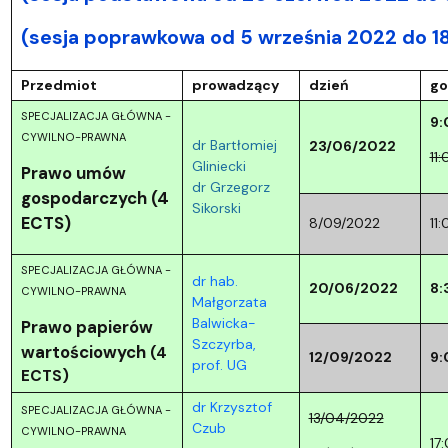
(sesja poprawkowa od 5 września 2022 do 1
Przedmiot
prowadzący
dzień
go
SPECJALIZACJA GŁÓWNA -
9:
CYWILNO-PRAWNA
dr Bartłomiej
23/06/2022
11
Gliniecki
Prawo umów
dr Grzegorz
gospodarczych (4
Sikorski
ECTS)
8/09/2022
11
SPECJALIZACJA GŁÓWNA -
dr hab.
20/06/2022
8:
CYWILNO-PRAWNA
Małgorzata
Balwicka-
Prawo papierów
Szczyrba,
wartościowych
(4
12/09/2022
9:
prof. UG
ECTS)
dr Krzysztof
SPECJALIZACJA GŁÓWNA -
13/04/2022
Czub
CYWILNO-PRAWNA
17