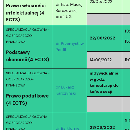
23/05/2022
dr hab. Maciej
Prawo własności
Barczewski,
intelektualnej
(4
prof. UG
ECTS)
SPECJALIZACJA GŁÓWNA -
13
GOSPODARCZO-
22/06/2022
15
FINANSOWA
dr Przemysław
Panfil
Podstawy
ekonomii (4 ECTS)
14/09/2022
11
indywidualnie,
SPECJALIZACJA GŁÓWNA -
w godz.
GOSPODARCZO-
konsultacji do
FINANSOWA
dr Łukasz
końca sesji
Karczyński
Prawo podatkowe
(4 ECTS)
SPECJALIZACJA GŁÓWNA -
9:
GOSPODARCZO-
23/06/2022
dr Bartłomiej
FINANSOWA