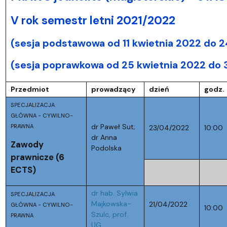
V rok semestr letni 2021/2022
(sesja podstawowa od 11 kwietnia 2022 do 2
(sesja poprawkowa od 25 kwietnia 2022 do 
Przedmiot
prowadzący
dzień
godz.
SPECJALIZACJA
GŁÓWNA - CYWILNO-
dr Paweł Sut;
PRAWNA
23/04/2022
10:00
dr Anna
Zawody
Podolska
prawnicze (6
ECTS)
dr hab. Sylwia
SPECJALIZACJA
Majkowska-
21/04/2022
GŁÓWNA - CYWILNO-
10:00
Szulc, prof.
PRAWNA
UG