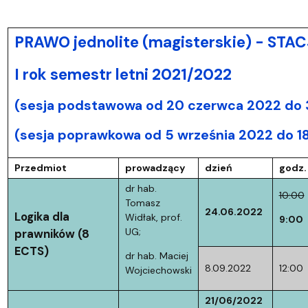
PRAWO jednolite (magisterskie) - ST
I rok semestr letni 2021/2022
(sesja podstawowa od 20 czerwca 2022 do 3
(sesja poprawkowa od 5 września 2022 do 1
Przedmiot
prowadzący
dzień
godz.
dr hab.
10:00
Tomasz
24.06.2022
Logika dla
Widłak, prof.
9:00
UG;
prawników (8
ECTS)
dr hab. Maciej
8.09.2022
12:00
Wojciechowski
21/06/2022