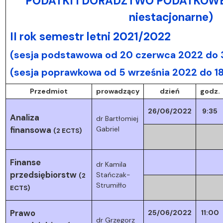
PODATKI I DORADZTWO PODATKOWE I
niestacjonarne)
II rok semestr letni 2021/2022
(sesja podstawowa od 20 czerwca 2022 do 3
(sesja poprawkowa od 5 września 2022 do 1
Przedmiot
prowadzący
dzień
godz.
26/06/2022
9:35
Analiza
dr Bartłomiej
finansowa
Gabriel
(2 ECTS)
Finanse
dr Kamila
przedsiębiorstw
Stańczak-
(2
Strumiłło
ECTS)
Prawo
25/06/2022
11:00
dr Grzegorz