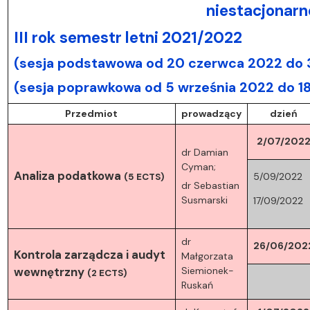
niestacjonarn
III rok semestr letni 2021/2022
(sesja podstawowa od 20 czerwca 2022 do 3
(sesja poprawkowa od 5 września 2022 do 1
Przedmiot
prowadzący
dzień
2/07/202
dr Damian
Cyman;
Analiza podatkowa
5/09/2022
(5 ECTS)
dr Sebastian
Susmarski
17/09/2022
dr
26/06/202
Kontrola zarządcza i audyt
Małgorzata
wewnętrzny
Siemionek-
(2 ECTS)
Ruskań