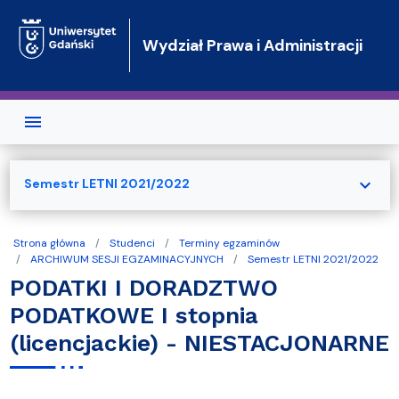
Przejdź do treści
Wydział Prawa i Administracji
expand_more
Semestr LETNI 2021/2022
Strona główna
Studenci
Terminy egzaminów
ARCHIWUM SESJI EGZAMINACYJNYCH
Semestr LETNI 2021/2022
PODATKI I DORADZTWO
PODATKOWE I stopnia
(licencjackie) - NIESTACJONARNE