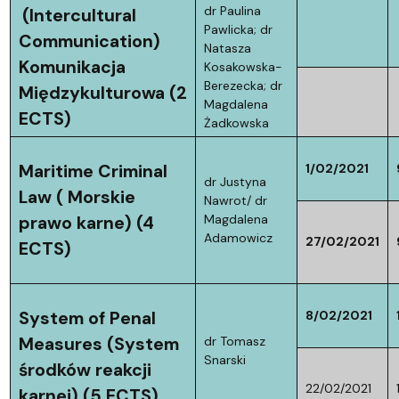
dr Paulina
(Intercultural
Pawlicka; dr
Communication)
Natasza
Komunikacja
Kosakowska-
Berezecka; dr
Międzykulturowa
(2
Magdalena
ECTS)
Żadkowska
Maritime Criminal
1/02/2021
dr Justyna
Law ( Morskie
Nawrot/ dr
Magdalena
prawo karne)
(4
Adamowicz
27/02/2021
ECTS)
System of Penal
8/02/2021
Measures (System
dr Tomasz
Snarski
środków reakcji
22/02/2021
karnej)
(5 ECTS)