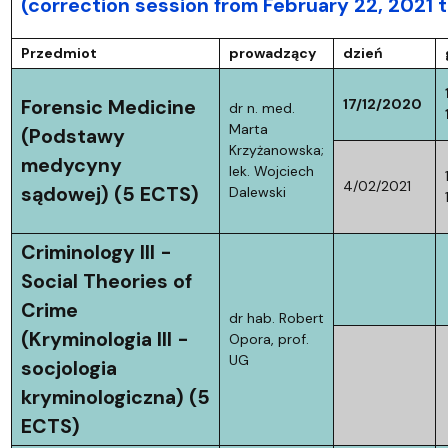
(correction session from February 22, 2021 t
Przedmiot
prowadzący
dzień
Forensic Medicine
17/12/2020
dr n. med.
Marta
(Podstawy
Krzyżanowska;
medycyny
lek. Wojciech
4/02/2021
sądowej)
(5 ECTS)
Dalewski
Criminology III -
Social Theories of
Crime
dr hab. Robert
(Kryminologia III -
Opora, prof.
UG
socjologia
kryminologiczna)
(5
ECTS)