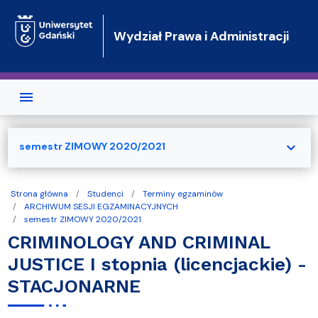
Przejdź do treści
Wydział Prawa i Administracji
expand_more
semestr ZIMOWY 2020/2021
Strona główna
Studenci
Terminy egzaminów
ARCHIWUM SESJI EGZAMINACYJNYCH
semestr ZIMOWY 2020/2021
CRIMINOLOGY AND CRIMINAL
JUSTICE I stopnia (licencjackie) -
STACJONARNE