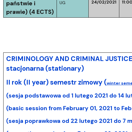
24/02/2021
11:0
państwie i
UG
prawie) (4 ECTS)
CRIMINOLOGY AND CRIMINAL JUSTICE I 
stacjonarna (stationary)
II rok (II year) semestr zimowy (
winter seme
(sesja podstawowa od 1 lutego 2021 do 14 lu
(basic session from February 01, 2021 to Feb
(sesja poprawkowa od 22 lutego 2021 do 7 m