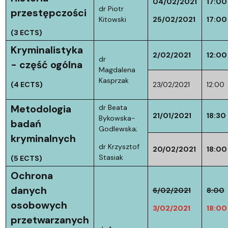
04/02/2021
17:00
dr Piotr
przestępczości
Kitowski
25/02/2021
17:00
(3 ECTS)
Kryminalistyka
2/02/2021
12:00
dr
- część ogólna
Magdalena
Kasprzak
(4 ECTS)
23/02/2021
12:00
Metodologia
dr Beata
21/01/2021
18:30
Bykowska-
badań
Godlewska;
kryminalnych
dr Krzysztof
20/02/2021
18:00
Stasiak
(5 ECTS)
Ochrona
danych
6/02/2021
8:00
osobowych
3/02/2021
18:00
przetwarzanych