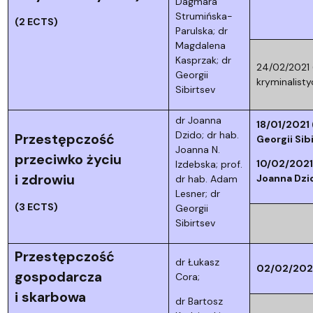
Dagmara
Strumińska-
(2 ECTS)
Parulska; dr
Magdalena
Kasprzak; dr
24/02/2021 
Georgii
kryminalisty
Sibirtsev
dr Joanna
18/01/2021 
Dzido; dr hab.
Przestępczość
Georgii Sib
Joanna N.
przeciwko życiu
10/02/2021
Izdebska; prof.
i zdrowiu
Joanna Dzi
dr hab. Adam
Lesner; dr
(3 ECTS)
Georgii
Sibirtsev
Przestępczość
dr Łukasz
02/02/202
gospodarcza
Cora;
i skarbowa
dr Bartosz