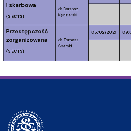
i skarbowa
dr Bartosz
Kędzierski
(3 ECTS)
Przestępczość
05/02/2021
09:
zorganizowana
dr Tomasz
Snarski
(3 ECTS)