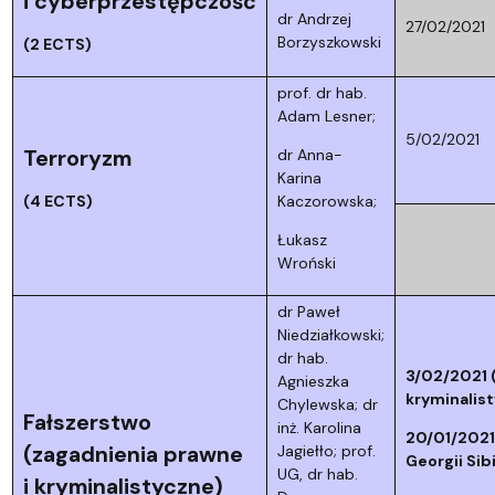
i cyberprzestępczość
dr Andrzej
27/02/2021
Borzyszkowski
(2 ECTS)
prof. dr hab.
Adam Lesner;
5/02/2021
Terroryzm
dr Anna-
Karina
(4 ECTS)
Kaczorowska;
Łukasz
Wroński
dr Paweł
Niedziałkowski;
dr hab.
3/02/2021 
Agnieszka
kryminalis
Chylewska; dr
Fałszerstwo
inż. Karolina
20/01/2021
(zagadnienia prawne
Jagiełło; prof.
Georgii Sib
UG, dr hab.
i kryminalistyczne)