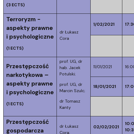
(3 ECTS)
Terroryzm -
1/02/2021
17:3
aspekty prawne
dr Łukasz
i psychologiczne
Cora
(1 ECTS)
prof. UG, dr
Przestępczość
11/01/2021
16:0
hab. Jacek
narkotykowa –
Potulski;
aspekty prawne
prof. UG, dr
18/01/2021
17:
Marcin Szulc;
i psychologiczne
dr Tomasz
(1 ECTS)
Kanty
Przestępczość
10:
dr Łukasz
02/02/2021
gospodarcza
10:
Cora;