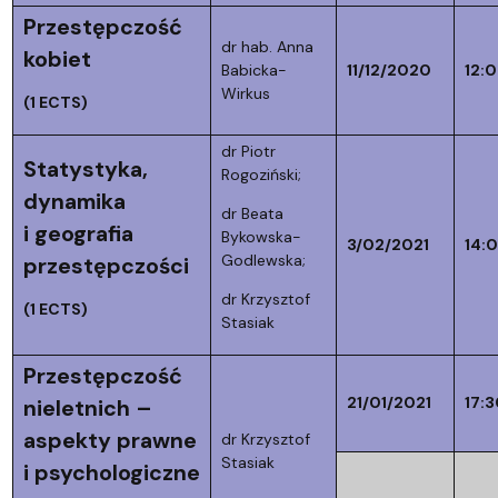
Przestępczość
dr hab. Anna
kobiet
Babicka-
11/12/2020
12:
Wirkus
(1 ECTS)
dr Piotr
Statystyka,
Rogoziński;
dynamika
dr Beata
i geografia
Bykowska-
3/02/2021
14:
Godlewska;
przestępczości
dr Krzysztof
(1 ECTS)
Stasiak
Przestępczość
21/01/2021
17:3
nieletnich –
aspekty prawne
dr Krzysztof
Stasiak
i psychologiczne