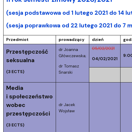
(sesja podstawowa od 1 lutego 2021 do 14 lu
(sesja poprawkowa od 22 lutego 2021 do 7 m
Przedmiot
prowadzący
dzień
god
05/02/2021
dr Joanna
Przestępczość
9:0
Główczewska;
04/02/2021
seksualna
dr Tomasz
(3 ECTS)
Snarski
Media
i społeczeństwo
wobec
dr Jacek
Wojsław
przestępczości
(3 ECTS)