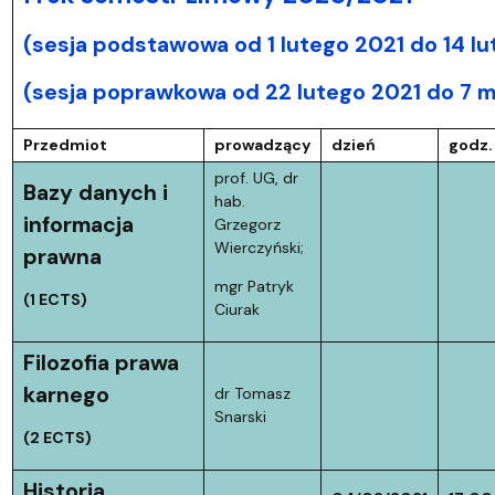
(sesja podstawowa od 1 lutego 2021 do 14 lu
(sesja poprawkowa od 22 lutego 2021 do 7 m
Przedmiot
prowadzący
dzień
godz.
prof. UG, dr
Bazy danych i
hab.
informacja
Grzegorz
Wierczyński;
prawna
mgr Patryk
(1 ECTS)
Ciurak
Filozofia prawa
karnego
dr Tomasz
Snarski
(2 ECTS)
Historia