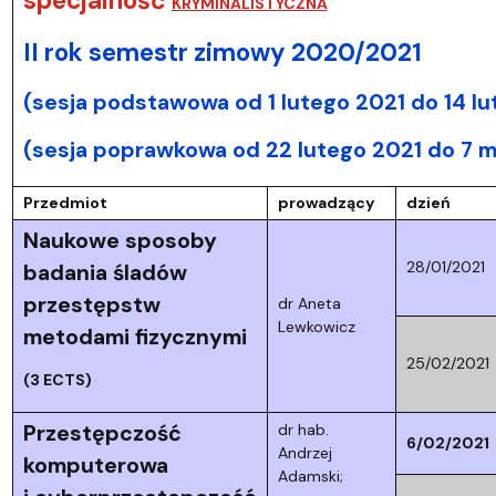
specjalność
KRYMINALISTYCZNA
II rok semestr zimowy 2020/2021
(sesja podstawowa od 1 lutego 2021 do 14 lu
(sesja poprawkowa od 22 lutego 2021 do 7 m
Przedmiot
prowadzący
dzień
Naukowe sposoby
28/01/2021
badania śladów
przestępstw
dr Aneta
Lewkowicz
metodami fizycznymi
25/02/2021
(3 ECTS)
Przestępczość
dr hab.
6/02/2021
Andrzej
komputerowa
Adamski;