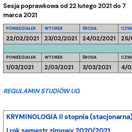
Sesja poprawkowa od 22 lutego 2021 do 7
marca 2021
PONIEDZIAŁEK
WTOREK
ŚRODA
CZW
22/02/2021
23/02/2021
24/02/2021
25/
PONIEDZIAŁEK
WTOREK
ŚRODA
CZW
1/03/2021
2/03/2021
3/03/2021
4/0
REGULAMIN STUDIÓW UG
KRYMINOLOGIA II stopnia (stacjonarna
I rok semestr zimowy 2020/2021