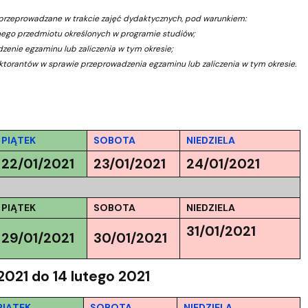
Szkoła Doktorska przy WPiA
być przeprowadzane w trakcie zajęć dydaktycznych, pod warunkiem:
anego przedmiotu określonych w programie studiów;
zenie egzaminu lub zaliczenia w tym okresie;
ktorantów w sprawie przeprowadzenia egzaminu lub zaliczenia w tym okresie.
PIĄTEK
SOBOTA
NIEDZIELA
22/01/2021
23/01/2021
24/01/2021
PIĄTEK
SOBOTA
NIEDZIELA
31/01/2021
29/01/2021
30/01/2021
021 do 14 lutego 2021
PIĄTEK
SOBOTA
NIEDZIELA