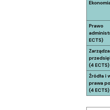
Ekonomia
Prawo
administ
ECTS)
Zarządza
przedsi
(4 ECTS)
Źródła i
prawa p
(4 ECTS)