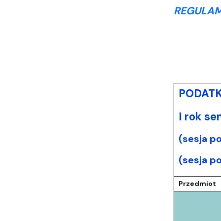
REGULAM
PODATKI
I rok s
(sesja p
(sesja p
Przedmiot