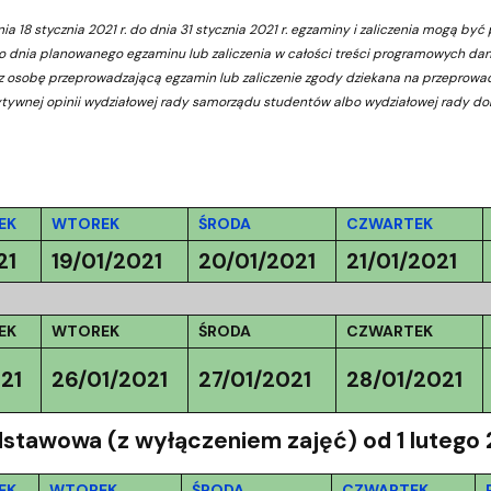
ja dyplomów
Jakość kształcenia
nia 18 stycznia 2021 r. do dnia 31 stycznia 2021 r. egzaminy i zaliczenia mogą 
 do dnia planowanego egzaminu lub zaliczenia w całości treści programowych d
ez osobę przeprowadzającą egzamin lub zaliczenie zgody dziekana na przeprowad
ytywnej opinii wydziałowej rady samorządu studentów albo wydziałowej rady do
EK
WTOREK
ŚRODA
CZWARTEK
21
19/01/2021
20/01/2021
21/01/2021
EK
WTOREK
ŚRODA
CZWARTEK
21
26/01/2021
27/01/2021
28/01/2021
stawowa (z wyłączeniem zajęć) od 1 lutego 2
EK
WTOREK
ŚRODA
CZWARTEK