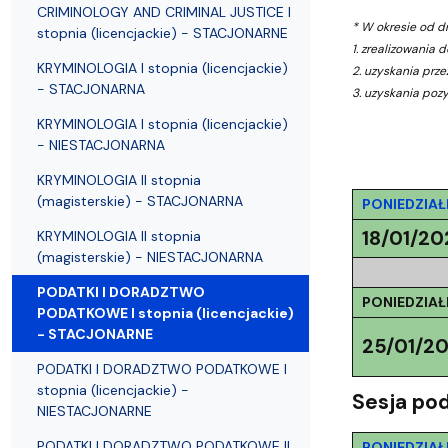
Struktura Wydziału
Proces rekrutacyjny
Postępowania naukowe
Mentoring radców prawnych
Nostryfikac
CRIMINOLOGY AND CRIMINAL JUSTICE I
* W okresie od d
stopnia (licencjackie) - STACJONARNE
1. zrealizowania
KRYMINOLOGIA I stopnia (licencjackie)
2. uzyskania prz
- STACJONARNA
3. uzyskania poz
KRYMINOLOGIA I stopnia (licencjackie)
- NIESTACJONARNA
KRYMINOLOGIA II stopnia
(magisterskie) - STACJONARNA
PONIEDZIAŁ
18/01/20
KRYMINOLOGIA II stopnia
(magisterskie) - NIESTACJONARNA
PODATKI I DORADZTWO
PONIEDZIAŁ
PODATKOWE I stopnia (licencjackie)
- STACJONARNE
25/01/20
PODATKI I DORADZTWO PODATKOWE I
stopnia (licencjackie) -
Sesja pod
NIESTACJONARNE
PODATKI I DORADZTWO PODATKOWE II
PONIEDZIAŁ