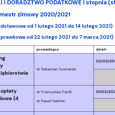
 I DORADZTWO PODATKOWE I stopnia (st
semestr zimowy 2020/2021
odstawowa od 1 lutego 2021 do 14 lutego 2021)
oprawkowa od 22 lutego 2021 do 7 marca 2021)
prowadzący
dzień
ing
02/02/20
wy
dr Sebastian Susmarski
iębiorstwie
 opłaty
01/02/202
dr Przemysław Panfil;
dowe (4
dr Paweł Galiński