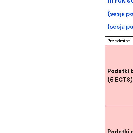
III rok
(sesja p
(sesja p
Przedmiot
Podatki 
(5 ECTS)
Podatki 