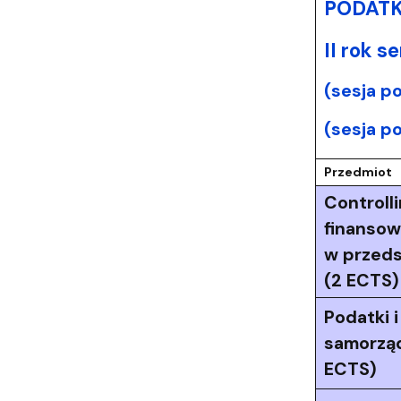
PODATKI
II rok 
(sesja p
(sesja p
Przedmiot
Controll
finanso
w przeds
(2 ECTS)
Podatki i
samorzą
ECTS)