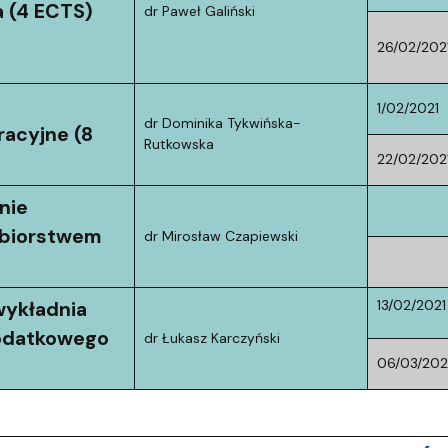
 (4 ECTS)
dr Paweł Galiński
26/02/202
1/02/2021
dr Dominika Tykwińska-
racyjne (8
Rutkowska
22/02/202
nie
ębiorstwem
dr Mirosław Czapiewski
13/02/2021
 wykładnia
odatkowego
dr Łukasz Karczyński
06/03/202