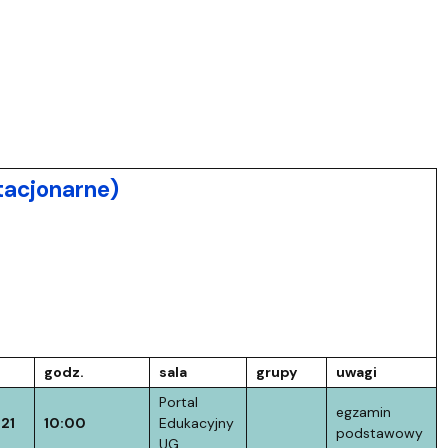
acjonarne)
godz.
sala
grupy
uwagi
Portal
egzamin
21
10:00
Edukacyjny
podstawowy
UG