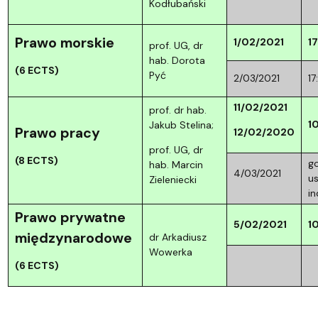
Kodłubański
Prawo morskie
1/02/2021
1
prof. UG, dr
hab. Dorota
(6 ECTS)
Pyć
2/03/2021
17
11/02/2021
prof. dr hab.
1
Jakub Stelina;
Prawo pracy
12/02/2020
prof. UG, dr
(8 ECTS)
go
hab. Marcin
4/03/2021
us
Zieleniecki
in
Prawo prywatne
5/02/2021
1
międzynarodowe
dr Arkadiusz
Wowerka
(6 ECTS)