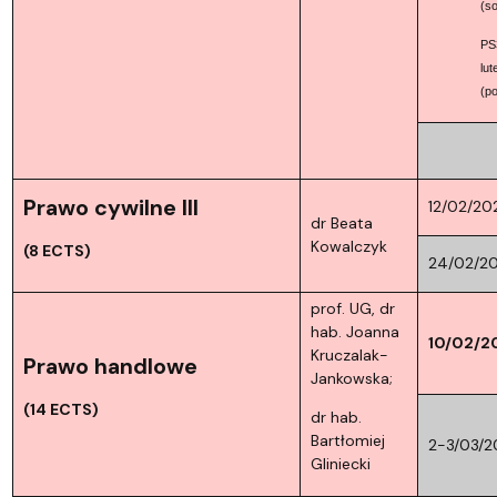
(s
PS
lut
(po
Prawo cywilne III
12/02/20
dr Beata
Kowalczyk
(8 ECTS)
24/02/20
prof. UG, dr
hab. Joanna
10/02/2
Kruczalak-
Prawo handlowe
Jankowska;
(14 ECTS)
dr hab.
Bartłomiej
2-3/03/2
Gliniecki