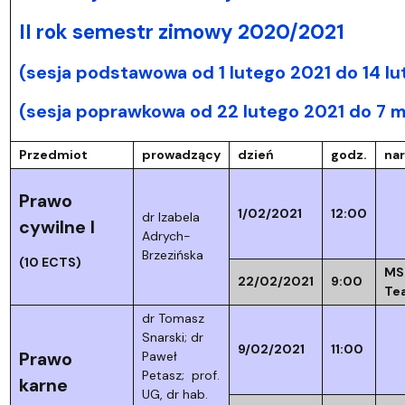
II rok semestr zimowy 2020/2021
(sesja podstawowa od 1 lutego 2021 do 14 lu
(sesja poprawkowa od 22 lutego 2021 do 7 m
Przedmiot
prowadzący
dzień
godz.
nar
Prawo
1/02/2021
12:00
dr Izabela
cywilne I
Adrych-
Brzezińska
(10 ECTS)
MS
22/02/2021
9:00
Te
dr Tomasz
Snarski; dr
9/02/2021
11:00
Prawo
Paweł
Petasz; prof.
karne
UG, dr hab.