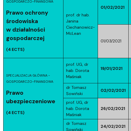
GOSPODARCZO-FINANSOWA
01/02/2021
Prawo ochrony
prof. dr hab.
środowiska
Janina
Ciechanowicz-
w działalności
McLean
gospodarczej
01/03/2021
(4 ECTS)
prof. UG, dr
19/01/2021
hab. Dorota
SPECJALIZACJA GŁÓWNA -
Maśniak
GOSPODARCZO-FINANSOWA
dr Tomasz
02/02/2021
Prawo
Sowiński
ubezpieczeniowe
prof. UG, dr
hab. Dorota
26/02/2021
(4 ECTS)
Maśniak
dr Tomasz
24/02/2021
Sowiński