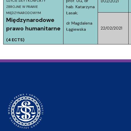
prof. UG, dr
1/02/2021
UŻYCIE SIŁY I KONFLIKTY
hab. Katarzyna
ZBROJNE W PRAWIE
Łasak;
MIĘDZYNARODOWYM
Międzynarodowe
dr Magdalena
prawo humanitarne
22/02/2021
Łągiewska
(4 ECTS)