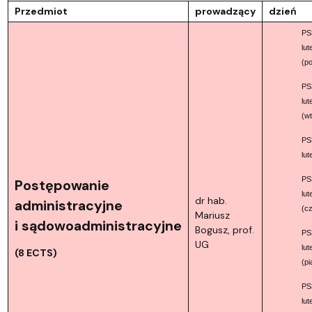
Przedmiot
prowadzący
dzień
PS
lut
(po
PS
lut
(w
PS
lut
PS
Postępowanie
lut
dr hab.
administracyjne
(c
Mariusz
i sądowoadministracyjne
Bogusz, prof.
PS
UG
lut
(8 ECTS)
(pi
PS
lut