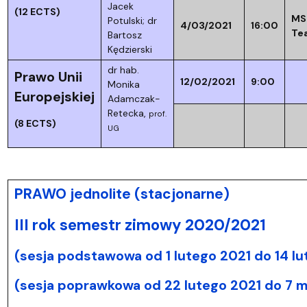
Jacek
(12 ECTS)
MS
Potulski; dr
4/03/2021
16:00
Te
Bartosz
Kędzierski
dr hab.
Prawo Unii
12/02/2021
9:00
Monika
Europejskiej
Adamczak-
Retecka,
prof.
(8 ECTS)
UG
PRAWO jednolite (stacjonarne)
III rok semestr zimowy 2020/2021
(sesja podstawowa od 1 lutego 2021 do 14 lu
(sesja poprawkowa od 22 lutego 2021 do 7 m