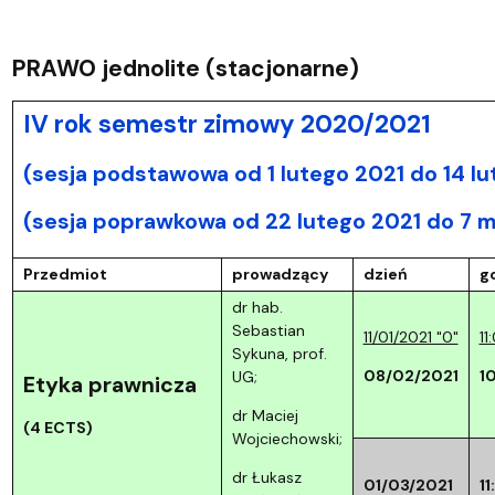
PRAWO jednolite (stacjonarne)
IV rok semestr zimowy 2020/2021
(sesja podstawowa od 1 lutego 2021 do 14 lu
(sesja poprawkowa od 22 lutego 2021 do 7 m
Przedmiot
prowadzący
dzień
g
dr hab.
Sebastian
11/01/2021 "0"
11
Sykuna, prof.
08/02/2021
1
UG;
Etyka prawnicza
dr Maciej
(4 ECTS)
Wojciechowski;
dr Łukasz
01/03/2021
11