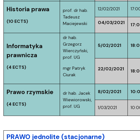
Historia prawa
12/02/2021
17:0
prof. dr hab.
Tadeusz
(10 ECTS)
04/03/2021
Maciejewski
17:
dr hab.
Grzegorz
Informatyka
5/02/2021
18:
Wierczyński,
prawnicza
prof. UG
(4 ECTS)
mgr Patryk
22/02/2021
18:
Ciurak
Prawo rzymskie
8/02/2021
10:
dr hab. Jacek
Wiewiorowski,
(4 ECTS)
prof. UG
1/03/2021
10:0
PRAWO jednolite (stacjonarne)