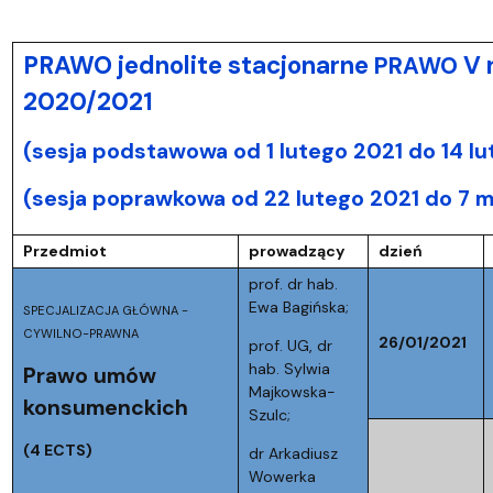
PRAWO jednolite stacjonarne
V 
PRAWO
2020/2021
(sesja podstawowa od 1 lutego 2021 do 14 lu
(sesja poprawkowa od 22 lutego 2021 do 7 m
Przedmiot
prowadzący
dzień
prof. dr hab.
Ewa Bagińska;
SPECJALIZACJA GŁÓWNA -
CYWILNO-PRAWNA
26/01/2021
prof. UG, dr
hab. Sylwia
Prawo umów
Majkowska-
konsumenckich
Szulc;
(4 ECTS)
dr Arkadiusz
Wowerka