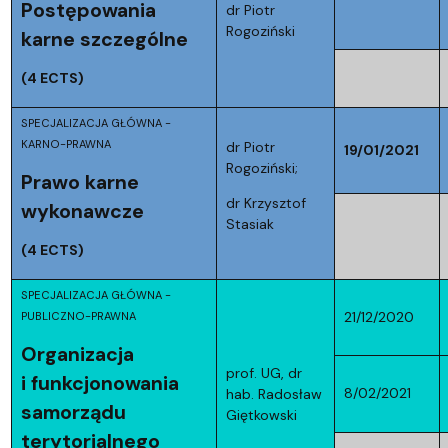
Postępowania
dr Piotr
Rogoziński
karne szczególne
(4 ECTS)
SPECJALIZACJA GŁÓWNA -
KARNO-PRAWNA
dr Piotr
19/01/2021
Rogoziński;
Prawo karne
dr Krzysztof
wykonawcze
Stasiak
(4 ECTS)
SPECJALIZACJA GŁÓWNA -
21/12/2020
PUBLICZNO-PRAWNA
Organizacja
prof. UG, dr
i funkcjonowania
8/02/2021
hab. Radosław
samorządu
Giętkowski
terytorialnego