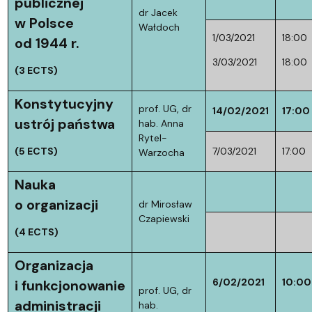
publicznej
dr Jacek
w Polsce
Wałdoch
1/03/2021
18:00
od 1944 r.
3/03/2021
18:00
(3 ECTS)
Konstytucyjny
prof. UG, dr
14/02/2021
17:00
ustrój państwa
hab. Anna
Rytel-
(5 ECTS)
7/03/2021
17:00
Warzocha
Nauka
o organizacji
dr Mirosław
Czapiewski
(4 ECTS)
Organizacja
6/02/2021
10:00
i funkcjonowanie
prof. UG, dr
administracji
hab.