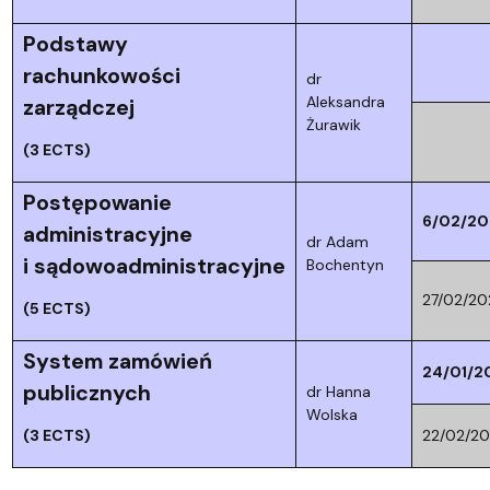
Podstawy
rachunkowości
dr
Aleksandra
zarządczej
Żurawik
(3 ECTS)
Postępowanie
6/02/20
administracyjne
dr Adam
i sądowoadministracyjne
Bochentyn
27/02/20
(5 ECTS)
System zamówień
24/01/2
publicznych
dr Hanna
Wolska
(3 ECTS)
22/02/20