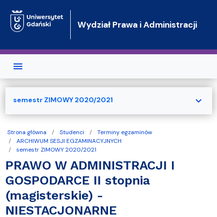
Przejdź do treści
Wydział Prawa i Administracji
expand_more
semestr ZIMOWY 2020/2021
Strona główna
Studenci
Terminy egzaminów
ARCHIWUM SESJI EGZAMINACYJNYCH
semestr ZIMOWY 2020/2021
PRAWO W ADMINISTRACJI I
GOSPODARCE II stopnia
(magisterskie) -
NIESTACJONARNE