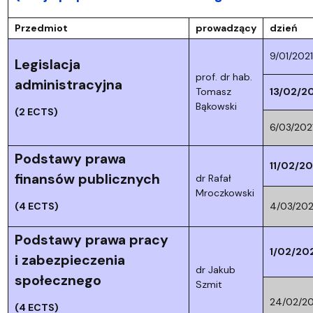
Przedmiot
prowadzący
dzień
9/01/2021
Legislacja
prof. dr hab.
administracyjna
Tomasz
13/02/2
Bąkowski
(2 ECTS)
6/03/202
Podstawy prawa
11/02/20
finansów publicznych
dr Rafał
Mroczkowski
(4 ECTS)
4/03/202
Podstawy prawa pracy
1/02/20
i zabezpieczenia
dr Jakub
społecznego
Szmit
24/02/20
(4 ECTS)