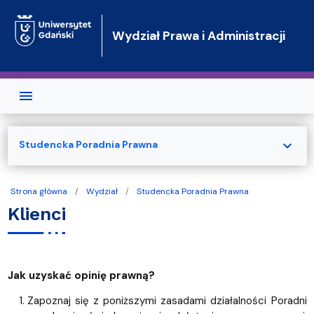
Przejdź do treści
Wydział Prawa i Administracji
expand_more
Studencka Poradnia Prawna
Strona główna
Wydział
Studencka Poradnia Prawna
Klienci
Jak uzyskać opinię prawną?
Zapoznaj się z poniższymi zasadami działalności Poradni