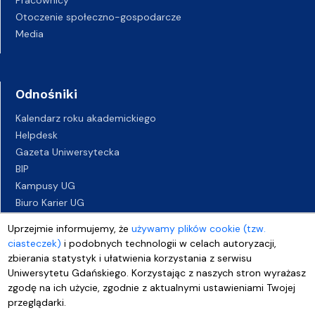
Pracownicy
Otoczenie społeczno-gospodarcze
Media
Odnośniki
Kalendarz roku akademickiego
Helpdesk
Gazeta Uniwersytecka
BIP
Kampusy UG
Biuro Karier UG
Oferty pracy
Uprzejmie informujemy, że
używamy plików cookie (tzw.
Deklaracja dostępności
ciasteczek)
i podobnych technologii w celach autoryzacji,
zbierania statystyk i ułatwienia korzystania z serwisu
Uniwersytetu Gdańskiego. Korzystając z naszych stron wyrażasz
zgodę na ich użycie, zgodnie z aktualnymi ustawieniami Twojej
przeglądarki.