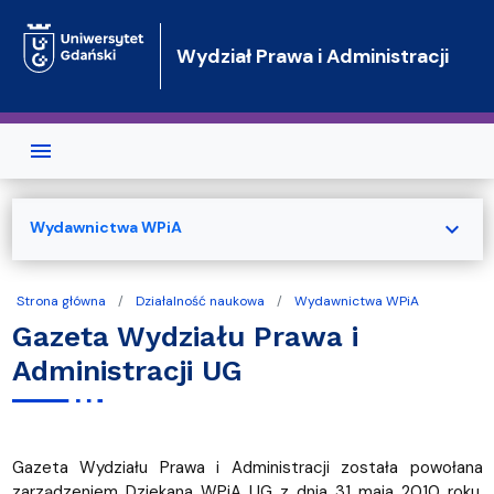
Przejdź do treści
Wydział Prawa i Administracji
expand_more
Wydawnictwa WPiA
Strona główna
Działalność naukowa
Wydawnictwa WPiA
Gazeta Wydziału Prawa i
Administracji UG
Gazeta Wydziału Prawa i Administracji została powołana
zarządzeniem Dziekana WPiA UG z dnia 31 maja 2010 roku,