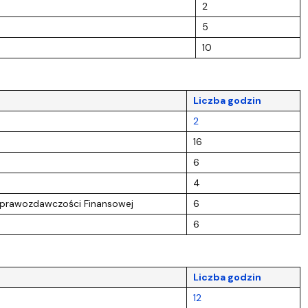
2
5
10
Liczba godzin
2
16
6
4
prawozdawczości Finansowej
6
6
Liczba godzin
12