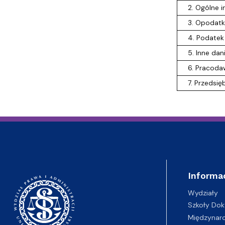
2. Ogólne i
3. Opodatko
4. Podatek 
5. Inne dani
6. Pracodaw
7. Przedsięb
Informa
Wydziały
Szkoły Dok
Międzynar