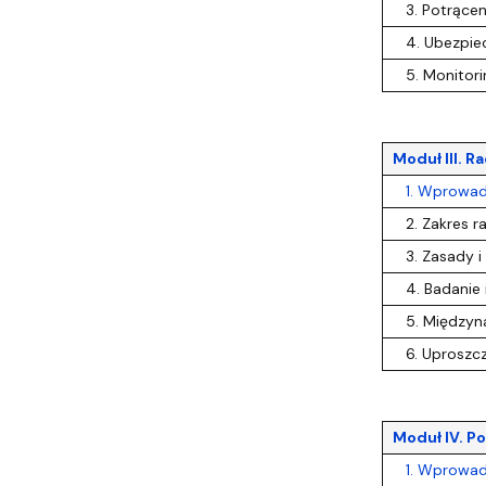
3. Potrąceni
4. Ubezpiecz
5. Monitorin
Moduł III. 
1. Wprowadze
2. Zakres ra
3. Zasady i 
4. Badanie 
5. Międzyna
6. Uproszcz
Moduł IV. P
1. Wprowad