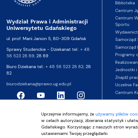
Biblioteka
Centrum J
Centrum Wy
Wydział Prawa i Administracji
Sportu
Uniwersytetu Gdańskiego
Wydawnic
ul. prof. Marii Janion 5, 80-309 Gdańsk
Samorząd 
Samorząd 
Sprawy Studenckie - Dziekanat tel.:
+ 48
Programy d
58 523 28 89
; 28 89
Realizowan
Biuro Dziekana tel.:
+ 48 58 523 28 82
; 28
Jednostki i
82
Znajdź pra
biurodziekana@prawo.ug.edu.pl
Uczelnie Fa
Centrum K
Uprzejmie informujemy, że
używamy plików cook
w celach autoryzacji, zbierania statystyk i ułat
Gdańskiego. Korzystając z naszych stron wyraża
ustawieniami Twojej przeglądarki.