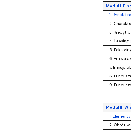
Moduł I. Fi
1. Rynek fin
2. Charakter
3. Kredyt ba
4. Leasing j
5. Faktoring
6. Emisja ak
7. Emisja ob
8. Fundusze 
9. Fundusze 
Moduł II. Wi
1. Elementy 
2. Obrót wi