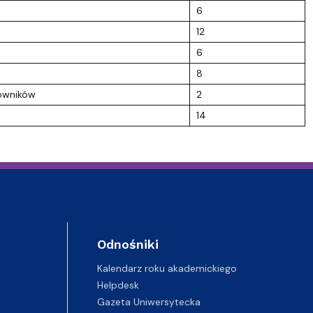
6
12
6
8
cowników
2
14
Odnośniki
Kalendarz roku akademickiego
Helpdesk
Gazeta Uniwersytecka