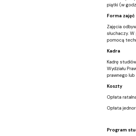
piątki (w god
Forma zajęć
Zajęcia odbyw
słuchaczy. W 
pomocą techn
Kadra
Kadrę studió
Wydziału Praw
prawnego lub
Koszty
Opłata rataln
Opłata jednor
Program stu