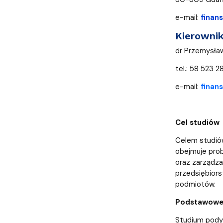
e-mail:
finan
Kierowni
dr Przemysław
tel.: 58 523 2
e-mail:
finan
Cel studiów
Celem studiów
obejmuje prob
oraz zarządza
przedsiębior
podmiotów.
Podstawowe 
Studium podyp