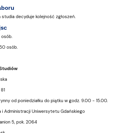
ja dyplomów
Jakość kształcenia
aboru
a studia decyduje kolejność zgłoszeń.
jsc
0 osób.
 50 osób.
 Studiów
ilska
 81
zynny od poniedziałku do piątku w godz. 9.00 - 15.00.
 i Administracji Uniwersytetu Gdańskiego
 Janion 5, pok. 2064
sk