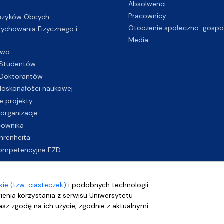
Absolwenci
Pracownicy
ęzyków Obcych
Otoczenie społeczno-gospo
chowania Fizycznego i
Media
two
Studentów
Doktorantów
oskonałości naukowej
e projekty
 organizacje
cownika
hrenheita
ompetencyjne EZD
ie (tzw. ciasteczek)
i podobnych technologii
wienia korzystania z serwisu Uniwersytetu
sz zgodę na ich użycie, zgodnie z aktualnymi