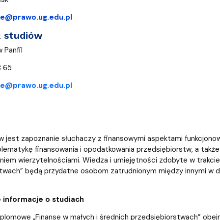
se@prawo.ug.edu.pl
k studiów
 Panfil
8 65
se@prawo.ug.edu.pl
 jest zapoznanie słuchaczy z finansowymi aspektami funkcjonowa
lematykę finansowania i opodatkowania przedsiębiorstw, a takż
niem wierzytelnościami. Wiedza i umiejętności zdobyte w trakci
stwach” będą przydatne osobom zatrudnionym między innymi w d
informacje o studiach
lomowe „Finanse w małych i średnich przedsiębiorstwach” obejm