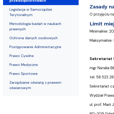
przedsiębiorstwach
Struktura Wydziału
Proces rekrutacyjny
Postępowania naukowe
Mentoring radców prawnych
Nostryfikac
Zasady n
Legislacja w Samorządzie
O przyjęciu n
Terytorialnym
Limit mie
Metodologia badań w naukach
prawnych
Minimalnie: 2
Ochrona danych osobowych
Maksymalnie:
Postępowanie Administracyjne
Prawo Cywilne
Sekretariat
Prawo Medyczne
mgr Natalia B
Prawo Sportowe
tel. 58 523 28
Zarządzanie oświatą z prawem
Sekretariat c
oświatowym
Wydział Prawa
ul. prof. Marii
80-309 Gdań