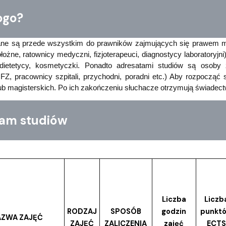
go?
wane są przede wszystkim do prawników zajmujących się prawem
położne, ratownicy medyczni, fizjoterapeuci, diagnostycy laboratoryjn
 dietetycy, kosmetyczki. Ponadto adresatami studiów są osoby 
FZ, pracownicy szpitali, przychodni, poradni etc.) Aby rozpoczą
 lub magisterskich. Po ich zakończeniu słuchacze otrzymują świade
m studiów
Liczba
Liczb
RODZAJ
SPOSÓB
godzin
punkt
AZWA ZAJĘĆ
ZAJĘĆ
ZALICZENIA
zajęć
ECTS