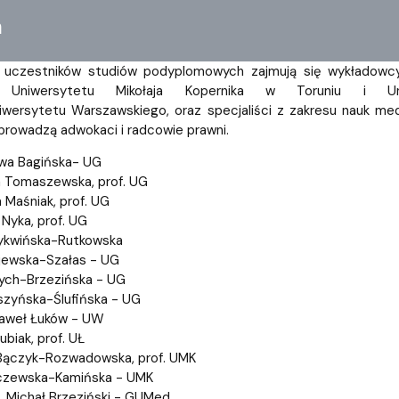
a
 uczestników studiów podyplomowych zajmują się wykładowcy-
, Uniwersytetu Mikołaja Kopernika w Toruniu i U
iwersytetu Warszawskiego, oraz specjaliści z zakresu nauk me
rowadzą adwokaci i radcowie prawni.
 Ewa Bagińska- UG
a Tomaszewska, prof. UG
 Maśniak, prof. UG
 Nyka, prof. UG
Tykwińska-Rutkowska
ejewska-Szałas - UG
rych-Brzezińska - UG
szyńska-Ślufińska - UG
 Paweł Łuków - UW
ubiak, prof. UŁ
 Bączyk-Rozwadowska, prof. UMK
arczewska-Kamińska - UMK
d. Michał Brzeziński - GUMed