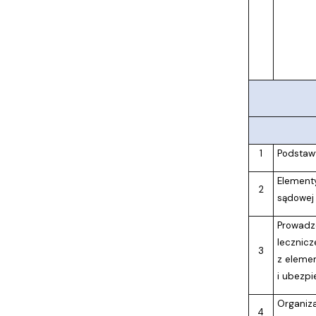
1
Podstaw
Element
2
sądowej
Prowadze
lecznicz
3
z eleme
i ubezp
Organiz
4