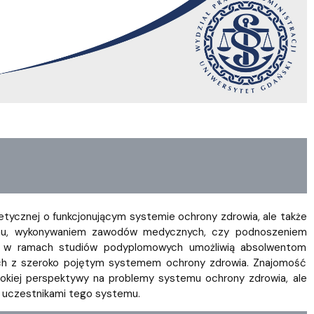
Szkoła Doktorska przy WPiA
etycznej o funkcjonującym systemie ochrony zdrowia, ale także
emu, wykonywaniem zawodów medycznych, czy podnoszeniem
te w ramach studiów podyplomowych umożliwią absolwentom
ych z szeroko pojętym systemem ochrony zdrowia. Znajomość
okiej perspektywy na problemy systemu ochrony zdrowia, ale
z uczestnikami tego systemu.