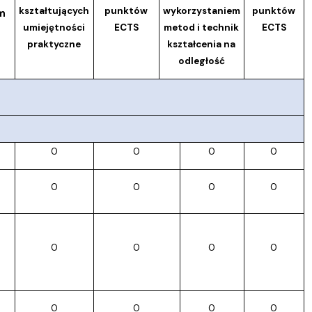
kształtujących
punktów
wykorzystaniem
punktów
m
umiejętności
ECTS
metod i technik
ECTS
praktyczne
kształcenia na
odległość
0
0
0
0
0
0
0
0
0
0
0
0
0
0
0
0