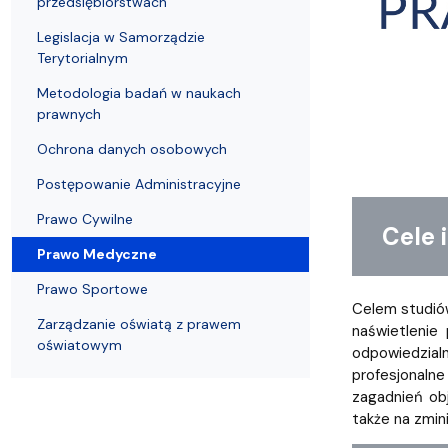
przedsiębiorstwach
Struktura Wydziału
Proces rekrutacyjny
Postępowania naukowe
Mentoring radców prawnych
Nostryfikac
Legislacja w Samorządzie
Terytorialnym
Metodologia badań w naukach
prawnych
Ochrona danych osobowych
Postępowanie Administracyjne
Prawo Cywilne
Cele i 
Prawo Medyczne
Prawo Sportowe
Celem studiów
Zarządzanie oświatą z prawem
naświetleni
oświatowym
odpowiedzial
profesjonaln
zagadnień ob
także na zmin