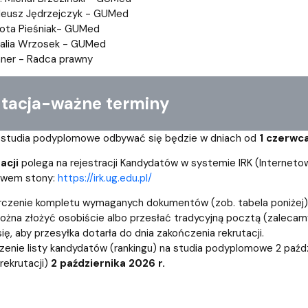
adeusz Jędrzejczyk - GUMed
rota Pieśniak- GUMed
talia Wrzosek - GUMed
nner - Radca prawny
acja-ważne terminy
a studia podyplomowe odbywać się będzie w dniach od
1 czerwc
acji
polega na rejestracji Kandydatów w systemie IRK (Interneto
twem stony:
https://irk.ug.edu.pl/
czenie kompletu wymaganych dokumentów (zob. tabela poniżej)
na złożyć osobiście albo przesłać tradycyjną pocztą (zalecamy
ę, aby przesyłka dotarła do dnia zakończenia rekrutacji.
zenie listy kandydatów (rankingu) na studia podyplomowe 2 paździ
rekrutacji)
2 października 2026 r.