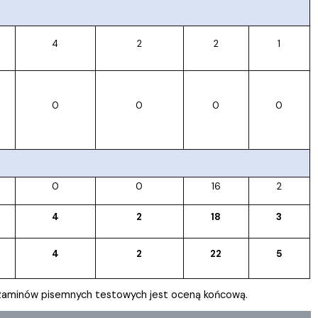
4
2
2
1
0
0
0
0
0
0
16
2
4
2
18
3
4
2
22
5
egzaminów pisemnych testowych jest oceną końcową
.