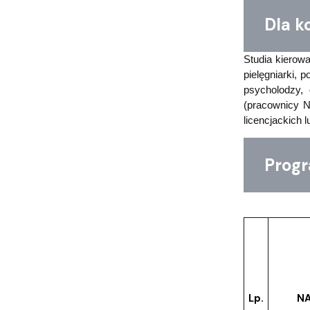
Dla ko
Studia kiero
pielęgniarki, 
psycholodzy,
(pracownicy N
licencjackich
Progra
Lp.
N