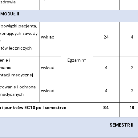
 zdrowia
MODUŁ II
obowiązki pacjenta,
konujących zawody
wykład
24
4
e
tów leczniczych
nie i
Egzamin*
nianie
wykład
4
2
tacji medycznej
rowanie i ochrona
wykład
4
2
medycznych
n i punktów ECTS po I semestrze
84
18
SEMESTR II