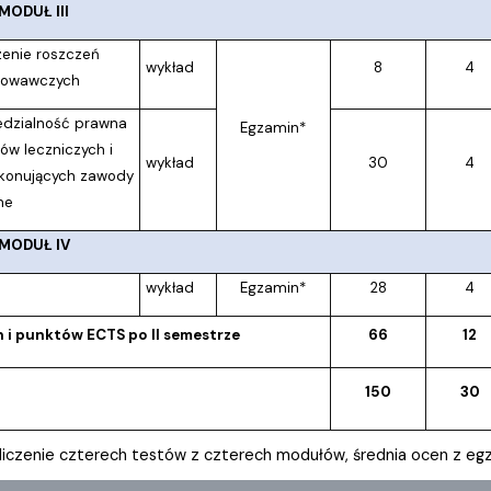
ODUŁ III
enie roszczeń
wykład
8
4
dowawczych
dzialność prawna
Egzamin*
w leczniczych i
wykład
30
4
konujących zawody
ne
MODUŁ IV
wykład
Egzamin*
28
4
n i punktów ECTS po II semestrze
66
12
150
30
liczenie czterech testów z czterech modułów, średnia ocen z 