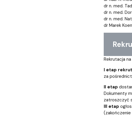
dr n. med. T
dr n. med. Do
dr n. med. Na
dr Marek Koe
Rekrut
Rekrutacja n
I etap rekrut
za pośrednic
II etap
dostar
Dokumenty moż
zatroszczyć si
III etap
ogłos
(zakończenie 