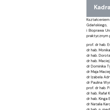
Kadr
Kształceniem
Gdańskiego
i Bioprawa Un
praktycznym p
prof. dr hab.
dr hab. Monik
dr hab. Dorota
dr hab. Maciej
dr Dominika 
dr Maja Maci
dr Izabela Ad
dr Paulina Wy
prof. dr hab.
dr hab. Rafał K
dr hab. Kinga
dr Natalia K
dr hab. n. me