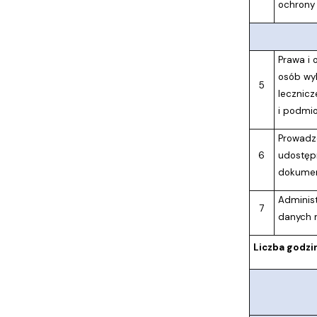
ochrony
Prawa i 
osób wy
5
lecznicz
i podmio
Prowadze
6
udostęp
dokumen
Administ
7
danych 
Liczba godzi