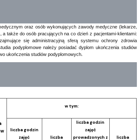
 medycznym oraz osób wykonujących zawody medyczne (lekarze,
i), a także do osób pracujących na co dzień z pacjentami-klientami:
zajmujące się administracyjną sferą systemu ochrony zdrowia
ć studia podyplomowe należy posiadać dyplom ukończenia studiów
ctwo ukończenia studiów podyplomowych.
w tym:
liczba godzin
a
liczba godzin
zajęć
ów
zajęć
liczba
prowadzonych z
liczba