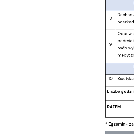
M
Dochodz
8
odszko
Odpowie
podmiotó
9
osób wy
medycz
10
Bioetyka
Liczba godzi
RAZEM
* Egzamin- za