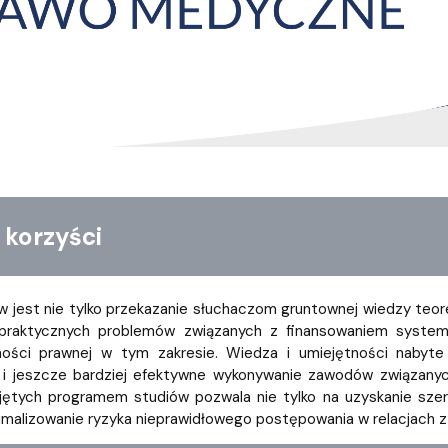
ja dyplomów
Jakość kształcenia
korzyści
 jest nie tylko przekazanie słuchaczom gruntownej wiedzy teor
e praktycznych problemów związanych z finansowaniem syst
ności prawnej w tym zakresie. Wiedza i umiejętności naby
e i jeszcze bardziej efektywne wykonywanie zawodów związan
jętych programem studiów pozwala nie tylko na uzyskanie szer
imalizowanie ryzyka nieprawidłowego postępowania w relacjach 