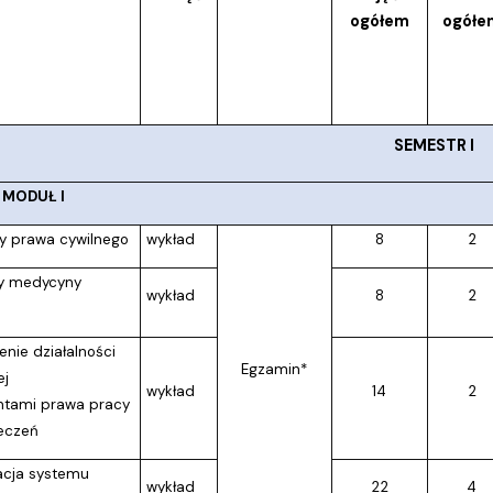
ogółem
ogółe
SEMESTR I
MODUŁ I
y prawa cywilnego
wykład
8
2
y medycyny
wykład
8
2
nie działalności
Egzamin*
ej
wykład
14
2
ntami prawa pracy
ieczeń
acja systemu
wykład
22
4