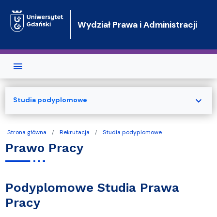
Przejdź do treści
Wydział Prawa i Administracji
expand_more
Studia podyplomowe
Strona główna
Rekrutacja
Studia podyplomowe
Prawo Pracy
Podyplomowe Studia Prawa
Pracy