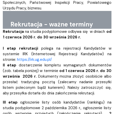
Społecznych, Państwowej Inspekcji Pracy, Powiatowego
Urzędu Pracy, biznesu.
Rekrutacja - ważne terminy
Rekrutacja
na studia podyplomowe odbywa się w dniach
od
1 czerwca 2026 r. do 30 września 2026 r.
I etap rekrutacji
polega na rejestracji Kandydatów w
systemie IRK (Internetowej Rejestracji Kandydatów) na
stronie:
https://irk.ug.edu.pl/
II etap
dostarczenie kompletu wymaganych dokumentów
(zob. tabela poniżej) w terminie
od 1 czerwca 2026 r. do 30
września 2026 r.
Dokumenty można złożyć osobiście albo
przesłać tradycyjną pocztą (zalecamy nadanie przesyłki
listem poleconym bądź kurierem). Należy zatroszczyć się,
aby przesyłka dotarła do dnia zakończenia rekrutacji.
III etap
ogłoszenie listy osób kandydatów (rankingu) na
studia podyplomowe 2 października 2026 r., ogłoszenie listy
osób wstępnie przyjętych (zakończenie rekrutacji)
2