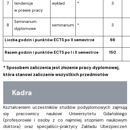
7
tendencje
wykład
*
3
w prawie pracy
Seminarium
8
seminarium
*
3
dyplomowe
Liczba godzin i punktów ECTS po II semestrze
66
Razem godzin i punktów ECTS po I i II semestrze
150
* Sposobem zaliczenia jest złożenie pracy dyplomowej,
która stanowi zaliczenie wszystkich przedmiotów
Kadra
Kształceniem uczestników studiów podyplomowych zajmują
się pracownicy naukowi Uniwersytetu Gdańskiego
(profesorowie i osoby z co najmniej stopniem naukowym
doktora) oraz specjaliści-praktycy Zakładu Ubezpieczeń