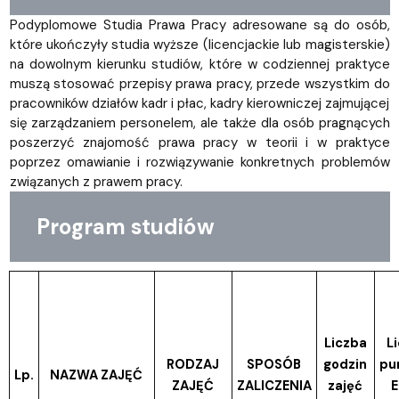
Podyplomowe Studia Prawa Pracy adresowane są do osób,
które ukończyły studia wyższe (licencjackie lub magisterskie)
na dowolnym kierunku studiów, które w codziennej praktyce
muszą stosować przepisy prawa pracy, przede wszystkim do
pracowników działów kadr i płac, kadry kierowniczej zajmującej
się zarządzaniem personelem, ale także dla osób pragnących
poszerzyć znajomość prawa pracy w teorii i w praktyce
poprzez omawianie i rozwiązywanie konkretnych problemów
związanych z prawem pracy.
Program studiów
Liczba
L
RODZAJ
SPOSÓB
godzin
pu
Lp.
NAZWA ZAJĘĆ
ZAJĘĆ
ZALICZENIA
zajęć
E