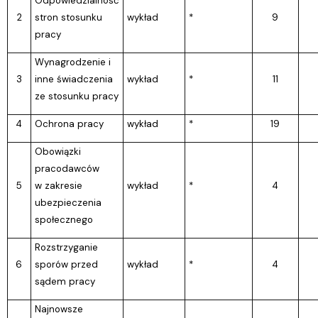
Odpowiedzialność
2
stron stosunku
wykład
*
9
pracy
Wynagrodzenie i
3
inne świadczenia
wykład
*
11
ze stosunku pracy
4
Ochrona pracy
wykład
*
19
Obowiązki
pracodawców
5
w zakresie
wykład
*
4
ubezpieczenia
społecznego
Rozstrzyganie
6
sporów przed
wykład
*
4
sądem pracy
Najnowsze