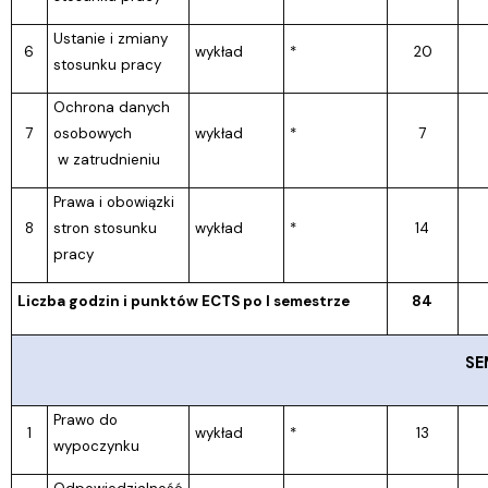
Ustanie i zmiany
6
wykład
*
20
stosunku pracy
Ochrona danych
7
osobowych
wykład
*
7
w zatrudnieniu
Prawa i obowiązki
8
stron stosunku
wykład
*
14
pracy
Liczba godzin i punktów ECTS po I semestrze
84
SE
Prawo do
1
wykład
*
13
wypoczynku