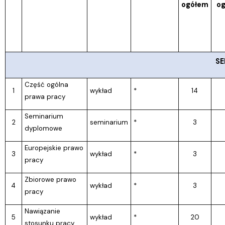
ogółem
o
SE
Część ogólna
1
wykład
*
14
prawa pracy
Seminarium
2
seminarium
*
3
dyplomowe
Europejskie prawo
3
wykład
*
3
pracy
Zbiorowe prawo
4
wykład
*
3
pracy
Nawiązanie
5
wykład
*
20
stosunku pracy