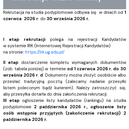
Rekrutacja na studia podyplomowe odbywa się w dniach od
1
czerwca 2026 r
. do
30 września 2026 r.
I etap rekrutacji
polega na rejestracji Kandydatów
w systemie IRK (Internetowej Rejestracji Kandydatów)
na stronie:
https://irk.ug.edu.pl/
II etap
dostarczenie kompletu wymaganych dokumentów
(zob. tabela poniżej) w terminie
od 1 czerwca 2026 r. do 30
września 2026 r
.
d
Dokumenty można złożyć osobiście albo
przesłać tradycyjną pocztą (zalecamy nadanie przesyłki
listem poleconym bądź kurierem). Należy zatroszczyć się,
aby przesyłka dotarła do dnia zakończenia rekrutacji.
III etap
ogłoszenie listy kandydatów (rankingu) na studia
podyplomowe
2 października 2026 r., ogłoszenie listy
osób wstępnie przyjętych (zakończenie rekrutacji) 2
października 2026 r.