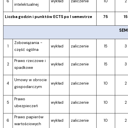
6
wykład
zaliczenie
10
2
intelektualnej
Liczba godzin i punktów ECTS po I semestrze
75
15
SEME
Zobowiązania -
1
wykład
zaliczenie
15
3
część ogólna
Prawo rzeczowe i
2
wykład
zaliczenie
15
3
spadkowe
Umowy w obrocie
4
wykład
zaliczenie
10
2
gospodarczym
Prawo
5
wykład
zaliczenie
10
2
ubezpieczeń
Prawo papierów
6
wykład
zaliczenie
10
2
wartościowych