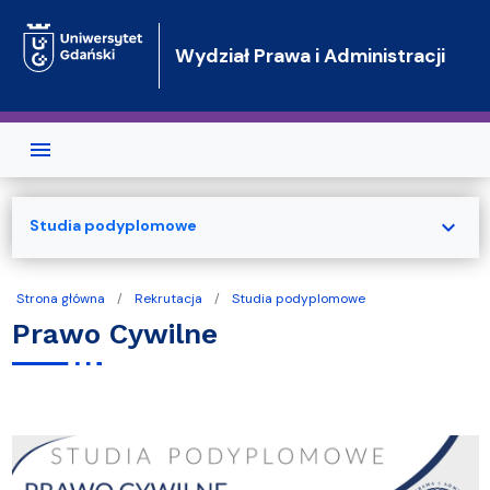
Przejdź do treści
Wydział Prawa i Administracji
expand_more
Studia podyplomowe
Strona główna
Rekrutacja
Studia podyplomowe
Prawo Cywilne