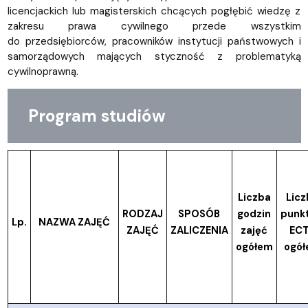
licencjackich lub magisterskich chcących pogłębić wiedzę z
zakresu prawa cywilnego przede wszystkim
do przedsiębiorców, pracowników instytucji państwowych i
samorządowych mających styczność z problematyką
cywilnoprawną.
Program studiów
Liczba
Licz
RODZAJ
SPOSÓB
godzin
punk
Lp.
NAZWA ZAJĘĆ
ZAJĘĆ
ZALICZENIA
zajęć
EC
ogółem
ogó