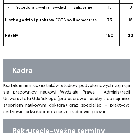
7
Procedura cywilna
wykład
zaliczenie
15
3
Liczba godzin i punktów ECTS po II semestrze
75
15
RAZEM
150
3
Kadra
Kształceniem uczestników studiów podyplomowych zajmują
się pracownicy naukowi Wydziału Prawa i Administracji
Uniwersytetu Gdańskiego (profesorowie i osoby z co najmniej
stopniem naukowym doktora) oraz specjaliści - praktycy:
sędziowie, adwokaci, notariusze i radcowie prawni.
Rekrutacja-ważne terminy