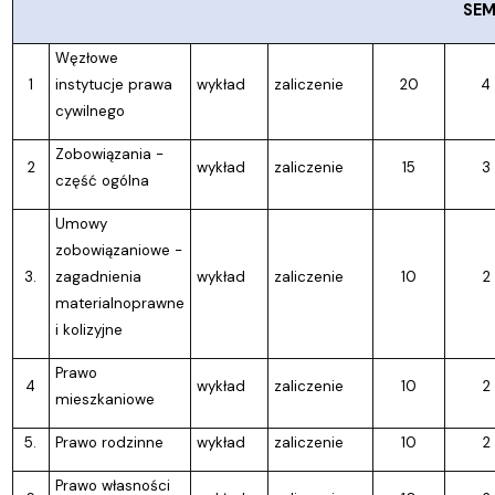
SEM
Węzłowe
1
instytucje prawa
wykład
zaliczenie
20
4
cywilnego
Zobowiązania -
2
wykład
zaliczenie
15
3
część ogólna
Umowy
zobowiązaniowe -
3.
zagadnienia
wykład
zaliczenie
10
2
materialnoprawne
i kolizyjne
Prawo
4
wykład
zaliczenie
10
2
mieszkaniowe
5.
Prawo rodzinne
wykład
zaliczenie
10
2
Prawo własności