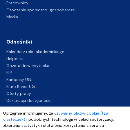
Pracownicy
Otoczenie społeczno-gospodarcze
Media
Odnośniki
Kalendarz roku akademickiego
Helpdesk
Gazeta Uniwersytecka
BIP
Kampusy UG
Biuro Karier UG
Oferty pracy
Deklaracja dostępności
Uprzejmie informujemy, że
używamy plików cookie (tzw.
ciasteczek)
i podobnych technologii w celach autoryzacji,
zbierania statystyk i ułatwienia korzystania z serwisu