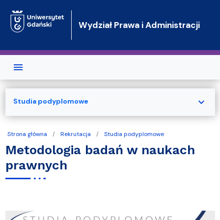
Przejdź do treści
Wydział Prawa i Administracji
expand_more
Studia podyplomowe
Strona główna
Rekrutacja
Studia podyplomowe
Metodologia badań w naukach
prawnych