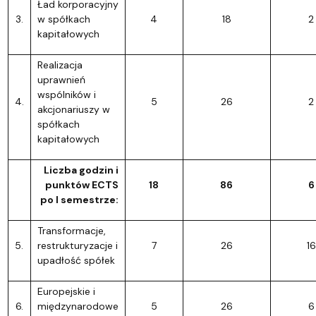
Ład korporacyjny
3.
w spółkach
4
18
2
kapitałowych
Realizacja
uprawnień
wspólników i
4.
5
26
2
akcjonariuszy w
spółkach
kapitałowych
Liczba godzin i
punktów ECTS
18
86
6
po I semestrze:
Transformacje,
5.
restrukturyzacje i
7
26
16
upadłość spółek
Europejskie i
6.
międzynarodowe
5
26
6