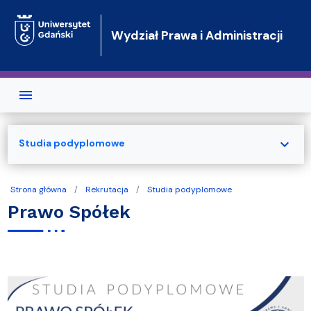
Przejdź do treści
Wydział Prawa i Administracji
expand_more
Studia podyplomowe
Strona główna
Rekrutacja
Studia podyplomowe
Prawo Spółek