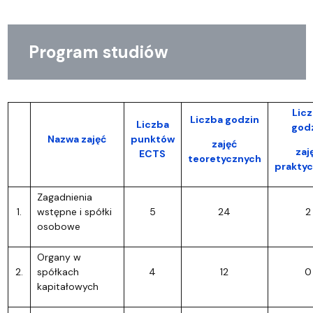
Program studiów
Lic
Liczba godzin
Liczba
god
Nazwa zajęć
punktów
zajęć
zaj
ECTS
teoretycznych
prakty
Zagadnienia
1.
wstępne i spółki
5
24
2
osobowe
Organy w
2.
spółkach
4
12
0
kapitałowych