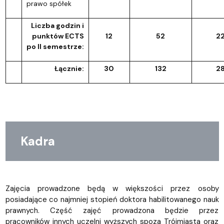
prawo spółek
Liczba godzin i
punktów ECTS
12
52
2
po II semestrze:
Łącznie:
30
132
2
Kadra
Zajęcia prowadzone będą w większości przez osoby
posiadające co najmniej stopień doktora habilitowanego nauk
prawnych. Część zajęć prowadzona będzie przez
pracowników innych uczelni wyższych spoza Trójmiasta oraz