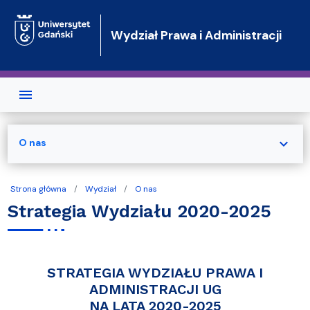
Przejdź do treści
Wydział Prawa i Administracji
expand_more
O nas
Strona główna
Wydział
O nas
Strategia Wydziału 2020-2025
STRATEGIA WYDZIAŁU PRAWA I
ADMINISTRACJI UG
NA LATA 2020-2025