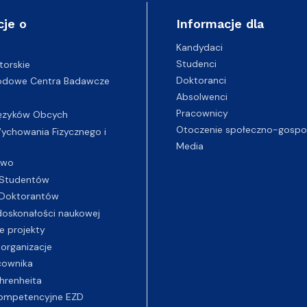
cje o
Informacje dla
Kandydaci
Studenci
torskie
Doktoranci
odowe Centra Badawcze
Absolwenci
Pracownicy
ęzyków Obcych
Otoczenie społeczno-gospo
chowania Fizycznego i
Media
two
Studentów
Doktorantów
oskonałości naukowej
e projekty
 organizacje
cownika
hrenheita
ompetencyjne EZD