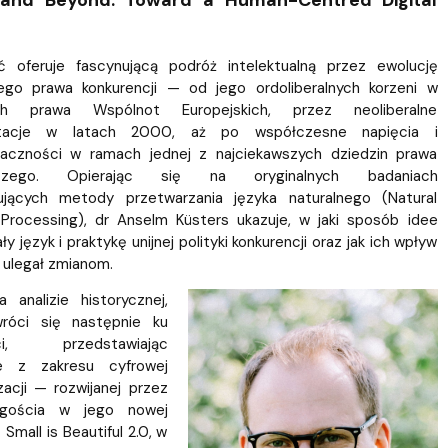
m, and Beyond: Toward a Human-Centred Digital
Szkoła Doktorska przy WPiA
 oferuje fascynującą podróż intelektualną przez ewolucję
iego prawa konkurencji — od jego ordoliberalnych korzeni w
ch prawa Wspólnot Europejskich, przez neoliberalne
retacje w latach 2000, aż po współczesne napięcia i
naczności w ramach jednej z najciekawszych dziedzin prawa
rczego. Opierając się na oryginalnych badaniach
ujących metody przetwarzania języka naturalnego (Natural
Processing), dr Anselm Küsters ukazuje, w jaki sposób idee
y język i praktykę unijnej polityki konkurencji oraz jak ich wpływ
 ulegał zmianom.
 analizie historycznej,
róci się następnie ku
ści, przedstawiając
je z zakresu cyfrowej
zacji — rozwijanej przez
gościa w jego nowej
 Small is Beautiful 2.0, w