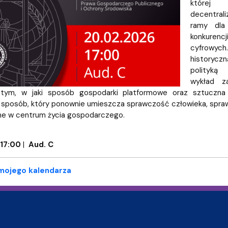
której
decentral
ramy dla 
konkure
cyfrowyc
history
polityką
wykład z
d tym, w jaki sposób gospodarki platformowe oraz sztuczna
 sposób, który ponownie umieszcza sprawczość człowieka, spraw
e w centrum życia gospodarczego.
17:00
|
Aud. C
 mojego kalendarza