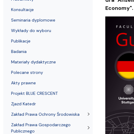
dra Ansel
Struktura Wydziału
Proces rekrutacyjny
Postępowania naukowe
Mentoring radców prawnych
Nostryfikac
Economy"
Konsultacje
Seminaria dyplomowe
Wykłady do wyboru
Publikacje
Badania
Materiały dydaktyczne
Polecane strony
Akty prawne
Projekt BLUE CRESCENT
Zjazd Katedr
Zakład Prawa Ochrony Środowiska
Zakład Prawa Gospodarczego
Publicznego