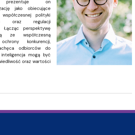
 prezentuje on
izację jako obiecujące
współczesnej polityki
ncji oraz regulacji
h. Łącząc perspektywę
czną ze współczesną
 ochrony konkurencji,
achęca odbiorców do
 inteligencja mogą być
iedliwość oraz wartości