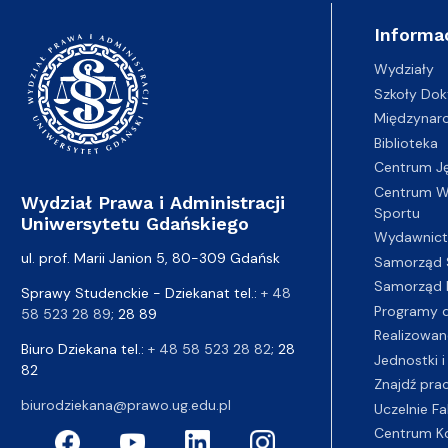
Informa
Wydziały
Szkoły Dok
Międzynar
Biblioteka
Centrum J
Centrum Wy
Wydział Prawa i Administracji
Sportu
Uniwersytetu Gdańskiego
Wydawnic
ul. prof. Marii Janion 5, 80-309 Gdańsk
Samorząd 
Samorząd 
Sprawy Studenckie - Dziekanat tel.:
+ 48
Programy d
58 523 28 89
; 28 89
Realizowan
Biuro Dziekana tel.:
+ 48 58 523 28 82
; 28
Jednostki i
82
Znajdź pra
biurodziekana@prawo.ug.edu.pl
Uczelnie Fa
Centrum K