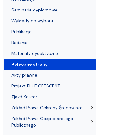
Struktura Wydziału
Proces rekrutacyjny
Postępowania naukowe
Mentoring radców prawnych
Nostryfikac
Seminaria dyplomowe
Wykłady do wyboru
Publikacje
Badania
Materiały dydaktyczne
Polecane strony
Akty prawne
Projekt BLUE CRESCENT
Zjazd Katedr
Zakład Prawa Ochrony Środowiska
Zakład Prawa Gospodarczego
Publicznego