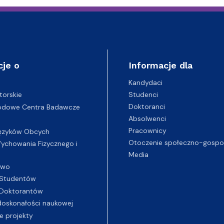
cje o
Informacje dla
Kandydaci
Studenci
torskie
Doktoranci
odowe Centra Badawcze
Absolwenci
Pracownicy
ęzyków Obcych
Otoczenie społeczno-gospo
chowania Fizycznego i
Media
two
Studentów
Doktorantów
oskonałości naukowej
e projekty