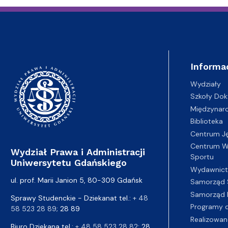
Informa
Wydziały
Szkoły Dok
Międzynar
Biblioteka
Centrum J
Centrum Wy
Wydział Prawa i Administracji
Sportu
Uniwersytetu Gdańskiego
Wydawnic
ul. prof. Marii Janion 5, 80-309 Gdańsk
Samorząd 
Samorząd 
Sprawy Studenckie - Dziekanat tel.:
+ 48
Programy d
58 523 28 89
; 28 89
Realizowan
Biuro Dziekana tel.:
+ 48 58 523 28 82
; 28