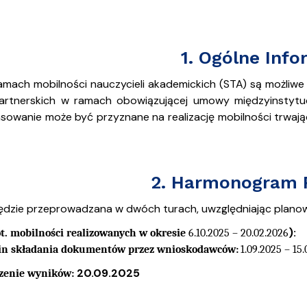
ja dyplomów
Jakość kształcenia
1. Ogólne Info
mach mobilności nauczycieli akademickich (STA) są możliwe
partnerskich w ramach obowiązującej umowy międzyinstyt
ansowanie może być przyznane na realizację mobilności trwaj
2. Harmonogram R
ędzie przeprowadzana w dwóch turach, uwzględniając planowan
):
ot. mobilności realizowanych w okresie
6.10.2025 – 20.02.2026
in składania dokumentów przez wnioskodawców:
1.09.2025 – 15
20.09.2025
zenie wyników: