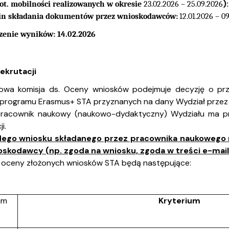
):
dot. mobilności realizowanych w okresie
23.02.2026 – 25.09.2026
in składania dokumentów przez wnioskodawców:
12.01.2026 – 0
zenie wyników: 14.02.2026
Rekrutacji
owa komisja ds. Oceny wniosków podejmuje decyzję o prz
programu Erasmus+ STA przyznanych na dany Wydział przez
racownik naukowy (naukowo-dydaktyczny) Wydziału ma p
i.
dego wniosku składanego przez pracownika naukowego n
oskodawcy (np. zgoda na wniosku, zgoda w treści e-maila
a oceny złożonych wniosków STA będą następujące:
um
Kryterium