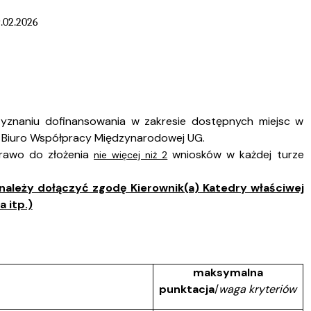
9.02.2026
yznaniu dofinansowania w zakresie dostępnych miejsc w
 Biuro Współpracy Międzynarodowej UG.
rawo do złożenia
wniosków w każdej turze
nie więcej niż 2
ależy dołączyć zgodę Kierownik(a) Katedry właściwej
 itp.)
maksymalna
punktacja
/
waga kryteriów