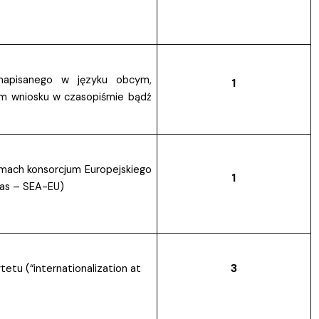
 napisanego w języku obcym,
1
iem wniosku w czasopiśmie bądź
amach konsorcjum Europejskiego
1
eas – SEA-EU)
3
tu (“internationalization at