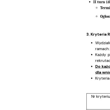
II tura (
Term
Ogłos
3. Kryteria 
Wydział
ramach 
Każdy p
rekrutacj
Do każ
dla wni
Kryteri
Nr kryteri