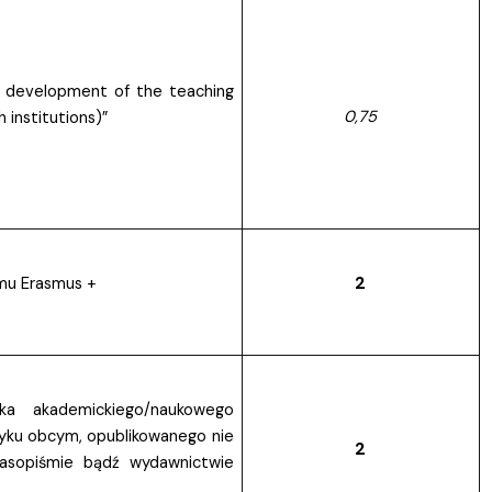
l development of the teaching
0,75
institutions)”
2
mu Erasmus +
a akademickiego/naukowego
zyku obcym, opublikowanego nie
2
zasopiśmie bądź wydawnictwie