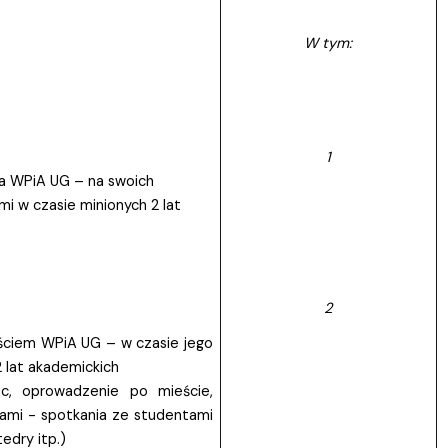
W tym:
1
ia WPiA UG – na swoich
i w czasie minionych 2 lat
2
ściem WPiA UG – w czasie jego
 lat akademickich
zec, oprowadzenie po mieście,
ami - spotkania ze studentami
edry itp.)