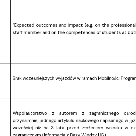
“Expected outcomes and impact (e.g. on the professiona
staff member and on the competences of students at both 
Brak wcześniejszych wyjazdów w ramach Mobilności Progra
Współautorstwo z autorem z zagranicznego ośrodk
przynajmniej jednego artykułu naukowego napisanego w ję
wcześniej niż na 3 lata przed złożeniem wniosku w c
zagranicznym (Informacja z Bazy Wiedzy UG)