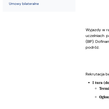
Struktura Wydziału
Proces rekrutacyjny
Postępowania naukowe
Mentoring radców prawnych
Nostryfikac
Umowy bilateralne
Wyjazdy w ra
uczelniach 
(BIP). Dofin
podróż.
Rekrutacja b
I tura (d
Term
Ogłos