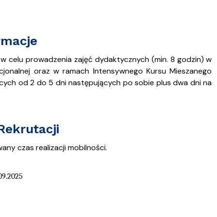
Szkoła Doktorska przy WPiA
rmacje
 w celu prowadzenia zajęć dydaktycznych (min. 8 godzin) w
ucjonalnej oraz w ramach Intensywnego Kursu Mieszanego
ących od 2 do 5 dni następujących po sobie plus dwa dni na
ekrutacji
y czas realizacji mobilności.
.09.2025