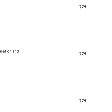
0,75
isation and
0,75
0,75