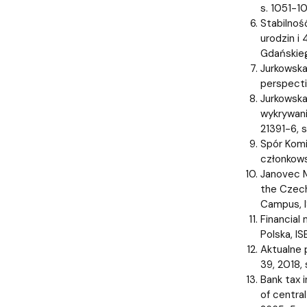
s. 1051-1
Stabilność
urodzin i
Gdańskieg
Jurkowska
perspecti
Jurkowska
wykrywani
21391-6, s
Spór Komi
członkows
Janovec M
the Czech 
Campus, I
Financial
Polska, I
Aktualne 
39, 2018,
Bank tax i
of centra