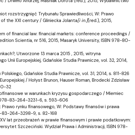
/ Drwiłło Andrzej, Maśniak Dorota (red.), 2015, Wydawnictwo
miot rozstrzygnięć Trybunału Sprawiedliwości, W: Prawo
f the XXI century / Gliniecka Jolanta
[i in.]
(red.), 2015,
m of financial law: financial markets: conference proceedings /
, edition Scientia, nr 516, 2015, Masaryk University, ISBN 978-80-
ankach?, Utworzone 13 marca 2015 , 2015, witryna
o Unii Europejskiej, Gdańskie Studia Prawnicze, vol. 32, 2014,
lskiego, Gdańskie Studia Prawnicze, vol. 31, 2014, s. 811-826
Europejskiej / Hołyst Brunon, Hauser Roman, Brodecki Zdzisław
 30-32
awnofinansowe w warunkach kryzysu gospodarczego / Miemiec
BN 978-83-264-3231-6, s. 593-606
: Prawo rynku finansowego, W: Podstawy finansów i prawa
78-83-264-3298-9, s. 82-168
 XXV lat przeobrażeń w prawie finansowym i prawie podatkowym:
wersytet Szczeciński. Wydział Prawa i Administracji, ISBN 978-