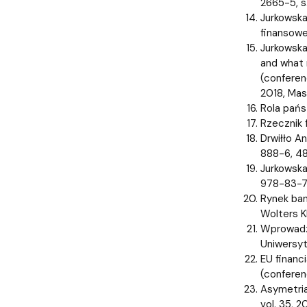
2665-5, s
Jurkowska
finansowe
Jurkowska
and what 
(conferen
2018, Mas
Rola pańs
Rzecznik 
Drwiłło A
888-6, 48
Jurkowska
978-83-7
Rynek ban
Wolters K
Wprowadze
Uniwersyt
EU financi
(conferen
Asymetria
vol. 35, 2