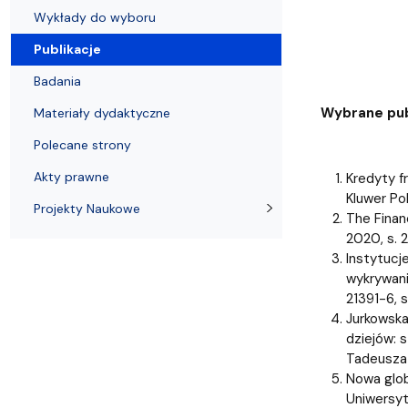
Struktura Wydziału
Proces rekrutacyjny
Postępowania naukowe
Mentoring radców prawnych
Nostryfikac
Wykłady do wyboru
Publikacje
Badania
Wybrane pub
Materiały dydaktyczne
Polecane strony
Akty prawne
Kredyty fr
Kluwer Po
Projekty Naukowe
The Finan
2020, s. 
Instytucj
wykrywani
21391-6, 
Jurkowska
dziejów: 
Tadeusza 
Nowa glob
Uniwersyt