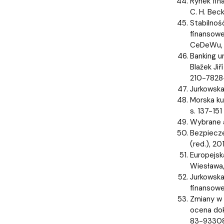
Rynek fin
C. H. Bec
Stabilnoś
finansowe
CeDeWu, 
Banking u
Blažek Jiř
210-7828-
Jurkowska
Morska ku
s. 137-151
Wybrane a
Bezpiecze
(red.), 2
Europejsk
Wiesława,
Jurkowska
finansowe
Zmiany w 
ocena dok
83-93308