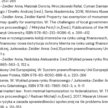
. 253-265
-Zeidler Anna, Maśniak Dorota, Mroczkowski Rafał, Cyman Damian
go / Drwiłło Andrzej (red.), Seria Akademicka, 2018, Wolters Klu
-Zeidler Anna, Zeidler Kamil: Property tax exemption of monume
may qualify for exemption, W: The challenges of local government f
ce proceedings) / Mrkývka Petr
[i in.]
(red.), Publications of the M
aryk University, ISBN 978-80-210-9086-6, s. 399-412
twa w rozwiązywaniu kolizji interesów na rynku usług finansowych, 
finansowy: nowa instytucja ochrony klienta na rynku usług finanso
ndrzej, Jurkowska-Zeidler Anna: (red.)System prawnofinansowy Uni
1 s.
-Zeidler Anna, Nadolska Aleksandra: (red.)Wykład prawa rynku 
865-563-3, 152 s.
kowy Unii Europejskiej, W: System prawnofinansowy Unii Europejskie
luwer Polska, ISBN 978-83-8092-888-6, s. 220-266
nie, W: Wykład prawa rynku finansowego / Jurkowska-Zeidler An
etu Gdańskiego, ISBN 978-83-7865-563-3, s. 9-11
al market law : from minimal harmonization to federalization, W: T
ce proceedings) / Radvan Michal
[i in.]
(red.), 2017, Masaryk Univ
 ryzyka a zasada sprawiedliwości społecznej na tle problemu kre
016, s. 131-153