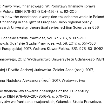
: Prawo rynku finansowego, W: Podstawy finansów i prawa
wer Polska, ISBN 978-83-8124-426-8, s. 92-205
nts: how the conditional exemption tax scheme works in Poland
inancing in the light of European Union regional policy:
asaryk University, theoretical series, edition Scientia, nr 636,
Gdańskie Studia Prawnicze, vol. 37, 2017, s. 187-201
wych, Gdańskie Studia Prawnicze, vol. 38, 2017, s. 351-366
i Europejskiej, 2017, Wolters Kluwer Polska, ISBN 978-83-8092-
finansowego, 2017, Wydawnictwo Uniwersytetu Gdańskiego, ISBN
j / Drwiłło Andrzej, Jurkowska-Zeidler Anna (red.), 2017,
na, Nadolska Aleksandra (red.), 2017, Wydawnictwo
he financial law towards challenges of the XXI century:
ersity, ISBN 978-80-210-8516-9, s. 379-393
dytów we frankach szwajcarskich, Gdańskie Studia Prawnicze,