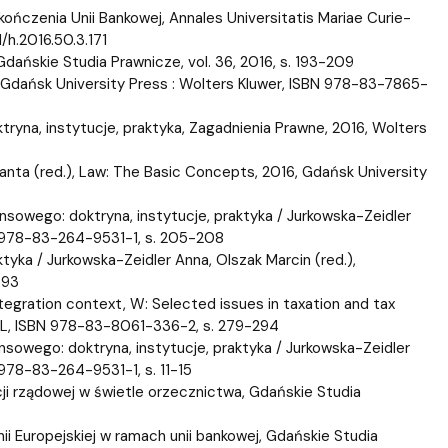
ończenia Unii Bankowej, Annales Universitatis Mariae Curie-
/h.2016.50.3.171
ńskie Studia Prawnicze, vol. 36, 2016, s. 193-209
6, Gdańsk University Press : Wolters Kluwer, ISBN 978-83-7865-
tryna, instytucje, praktyka, Zagadnienia Prawne, 2016, Wolters
olanta (red.), Law: The Basic Concepts, 2016, Gdańsk University
nsowego: doktryna, instytucje, praktyka / Jurkowska-Zeidler
BN 978-83-264-9531-1, s. 205-208
tyka / Jurkowska-Zeidler Anna, Olszak Marcin (red.),
-93
ntegration context, W: Selected issues in taxation and tax
KUL, ISBN 978-83-8061-336-2, s. 279-294
sowego: doktryna, instytucje, praktyka / Jurkowska-Zeidler
 978-83-264-9531-1, s. 11-15
cji rządowej w świetle orzecznictwa, Gdańskie Studia
ii Europejskiej w ramach unii bankowej, Gdańskie Studia