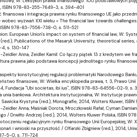
ansowy, W: Leksykon prawa finansowego: 100 podstawowych pojęć 
k, ISBN 978-83-255-7649-3, s. 394-401
ć finansowa i integracja prawna rynku finansowego UE jako przed
 wobec wyzwań XXI wieku = The financial law towards challenges o
ISBN 978-83-7556-738-0, s. 511-521
nion: European Union's impact on system of financial law, W: Syste
í (red.), Publications of the Masaryk University, theoretical series
4, s. 130-147
-Zeidler Anna, Zeidler Kamil: Co łączy piątek 13 z kredytem we fr
ltura prawna jako podstawa koncepcji jednolitego rynku finansoweg
spekty konstytucyjnej regulacji problematyki Narodowego Banku Po
ństwo finansowe, W: Wielka encyklopedia prawa, t. 3, Prawo Unii 
014, Fundacja "Ubi societas, ibi ius", ISBN 978-83-64556-02-9, s.
a unia bankowa. Architektura instytucjonalna, W: Instytucje pr
 Sawicka Krystyna (red.), Monografie, 2014, Wolters Kluwer, IS
-Zeidler Anna, Maśniak Dorota, Mroczkowski Rafał, Cyman Damian
go / Drwiłło Andrzej (red.), 2014, Wolters Kluwer Polska, ISBN 9
otoczeniu regulacyjnym rynku finansowego Unii Europejskiej, W:
onań i wnioski na przyszłość / Ofiarski Zbigniew (red.), 2014, Uni
7-5-0, s. 711-724