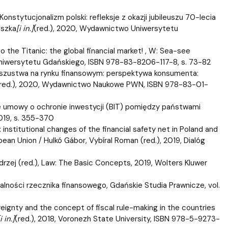
onstytucjonalizm polski: refleksje z okazji jubileuszu 70-lecia
eszka
[i in.]
(red.), 2020, Wydawnictwo Uniwersytetu
he Titanic: the global financial market! , W: Sea-see
Uniwersytetu Gdańskiego, ISBN 978-83-8206-117-8, s. 73-82
 oszustwa na rynku finansowym: perspektywa konsumenta:
red.), 2020, Wydawnictwo Naukowe PWN, ISBN 978-83-01-
e umowy o ochronie inwestycji (BIT) pomiędzy państwami
2019, s. 355-370
institutional changes of the financial safety net in Poland and
pean Union / Hulkó Gábor, Vybíral Roman (red.), 2019, Dialóg
ndrzej (red.), Law: The Basic Concepts, 2019, Wolters Kluwer
lności rzecznika finansowego, Gdańskie Studia Prawnicze, vol.
ereignty and the concept of fiscal rule-making in the countries
i in.]
(red.), 2018, Voronezh State University, ISBN 978-5-9273-