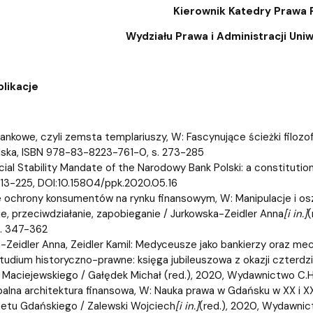
ja dyplomów
Jakość kształcenia
Kierownik Katedry Prawa
Wydziału Prawa i Administracji Un
likacje
ankowe, czyli zemsta templariuszy, W: Fascynujące ścieżki filozofii
lska, ISBN 978-83-8223-761-0, s. 273-285
cial Stability Mandate of the Narodowy Bank Polski: a constitutio
213-225, DOI:10.15804/ppk.2020.05.16
e ochrony konsumentów na rynku finansowym, W: Manipulacje i o
e, przeciwdziałanie, zapobieganie / Jurkowska-Zeidler Anna
[i in.]
(
s. 347-362
-Zeidler Anna, Zeidler Kamil: Medyceusze jako bankierzy oraz mece
studium historyczno-prawne: księga jubileuszowa z okazji czterdz
Maciejewskiego / Gałędek Michał (red.), 2020, Wydawnictwo C.H
alna architektura finansowa, W: Nauka prawa w Gdańsku w XX i XXI
etu Gdańskiego / Zalewski Wojciech
[i in.]
(red.), 2020, Wydawni