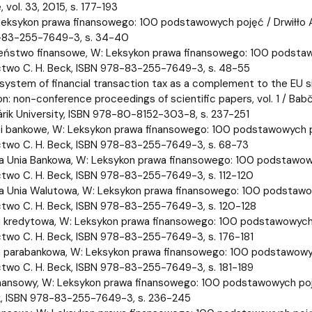
 vol. 33, 2015, s. 177-193
Leksykon prawa finansowego: 100 podstawowych pojęć / Drwiłło An
-83-255-7649-3, s. 34-40
ństwo finansowe, W: Leksykon prawa finansowego: 100 podstawowy
two C. H. Beck, ISBN 978-83-255-7649-3, s. 48-55
stem of financial transaction tax as a complement to the EU sin
on: non-conference proceedings of scientific papers, vol. 1 / Babč
árik University, ISBN 978-80-8152-303-8, s. 237-251
 bankowe, W: Leksykon prawa finansowego: 100 podstawowych poję
two C. H. Beck, ISBN 978-83-255-7649-3, s. 68-73
a Unia Bankowa, W: Leksykon prawa finansowego: 100 podstawowych
wo C. H. Beck, ISBN 978-83-255-7649-3, s. 112-120
a Unia Walutowa, W: Leksykon prawa finansowego: 100 podstawowyc
wo C. H. Beck, ISBN 978-83-255-7649-3, s. 120-128
a kredytowa, W: Leksykon prawa finansowego: 100 podstawowych po
wo C. H. Beck, ISBN 978-83-255-7649-3, s. 176-181
a parabankowa, W: Leksykon prawa finansowego: 100 podstawowych 
wo C. H. Beck, ISBN 978-83-255-7649-3, s. 181-189
nansowy, W: Leksykon prawa finansowego: 100 podstawowych pojęć
k, ISBN 978-83-255-7649-3, s. 236-245