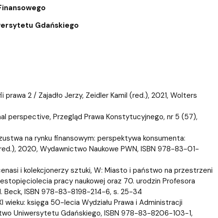
Szkoła Doktorska przy WPiA
 Finansowego
iwersytetu Gdańskiego
 prawa 2 / Zajadło Jerzy, Zeidler Kamil (red.), 2021, Wolters
nal perspective, Przegląd Prawa Konstytucyjnego, nr 5 (57),
szustwa na rynku finansowym: perspektywa konsumenta:
red.), 2020, Wydawnictwo Naukowe PWN, ISBN 978-83-01-
nasi i kolekcjonerzy sztuki, W: Miasto i państwo na przestrzeni
iestopięciolecia pracy naukowej oraz 70. urodzin Profesora
. Beck, ISBN 978-83-8198-214-6, s. 25-34
 wieku: księga 50-lecia Wydziału Prawa i Administracji
ctwo Uniwersytetu Gdańskiego, ISBN 978-83-8206-103-1,