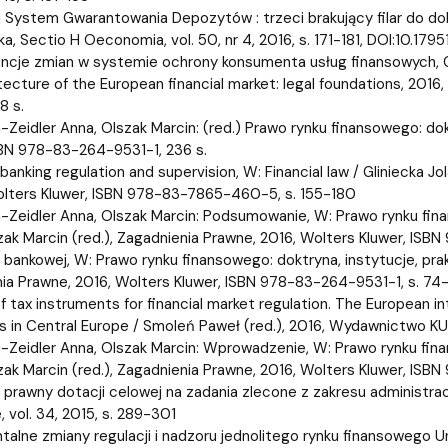
i System Gwarantowania Depozytów : trzeci brakujący filar do dok
, Sectio H Oeconomia, vol. 50, nr 4, 2016, s. 171-181, DOI:10.17951
cje zmian w systemie ochrony konsumenta usług finansowych, Gda
tecture of the European financial market: legal foundations, 201
8 s.
-Zeidler Anna, Olszak Marcin: (red.) Prawo rynku finansowego: dok
SBN 978-83-264-9531-1, 236 s.
banking regulation and supervision, W: Financial law / Gliniecka J
olters Kluwer, ISBN 978-83-7865-460-5, s. 155-180
-Zeidler Anna, Olszak Marcin: Podsumowanie, W: Prawo rynku fina
zak Marcin (red.), Zagadnienia Prawne, 2016, Wolters Kluwer, IS
i bankowej, W: Prawo rynku finansowego: doktryna, instytucje, prak
ia Prawne, 2016, Wolters Kluwer, ISBN 978-83-264-9531-1, s. 74
f tax instruments for financial market regulation. The European i
es in Central Europe / Smoleń Paweł (red.), 2016, Wydawnictwo 
-Zeidler Anna, Olszak Marcin: Wprowadzenie, W: Prawo rynku finan
zak Marcin (red.), Zagadnienia Prawne, 2016, Wolters Kluwer, ISBN
 prawny dotacji celowej na zadania zlecone z zakresu administra
 vol. 34, 2015, s. 289-301
alne zmiany regulacji i nadzoru jednolitego rynku finansowego Un