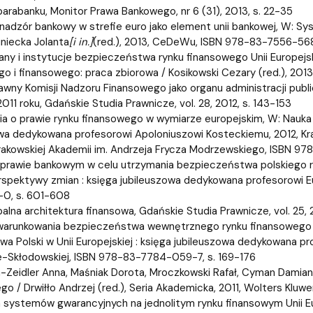
 parabanku, Monitor Prawa Bankowego, nr 6 (31), 2013, s. 22-35
 nadzór bankowy w strefie euro jako element unii bankowej, W:
iniecka Jolanta
[i in.]
(red.), 2013, CeDeWu, ISBN 978-83-7556-568
ny i instytucje bezpieczeństwa rynku finansowego Unii Europejskiej
o i finansowego: praca zbiorowa / Kosikowski Cezary (red.), 20
awny Komisji Nadzoru Finansowego jako organu administracji publ
011 roku, Gdańskie Studia Prawnicze, vol. 28, 2012, s. 143-153
a o prawie rynku finansowego w wymiarze europejskim, W: Nauka 
a dedykowana profesorowi Apoloniuszowi Kosteckiemu, 2012, K
Krakowskiej Akademii im. Andrzeja Frycza Modrzewskiego, ISBN 97
prawie bankowym w celu utrzymania bezpieczeństwa polskiego ry
perspektywy zmian : księga jubileuszowa dedykowana profesorowi
-0, s. 601-608
alna architektura finansowa, Gdańskie Studia Prawnicze, vol. 25, 
arunkowania bezpieczeństwa wewnętrznego rynku finansowego Un
wa Polski w Unii Europejskiej : księga jubileuszowa dedykowana
ie-Skłodowskiej, ISBN 978-83-7784-059-7, s. 169-176
-Zeidler Anna, Maśniak Dorota, Mroczkowski Rafał, Cyman Damian
go / Drwiłło Andrzej (red.), Seria Akademicka, 2011, Wolters Kluw
a systemów gwarancyjnych na jednolitym rynku finansowym Unii E