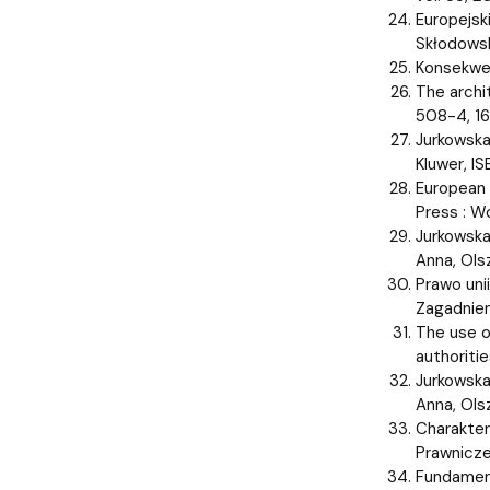
Europejsk
Skłodowska
Konsekwen
The archi
508-4, 16
Jurkowska
Kluwer, I
European 
Press : W
Jurkowska
Anna, Ols
Prawo uni
Zagadnien
The use o
authoriti
Jurkowska
Anna, Ols
Charakter
Prawnicze,
Fundament