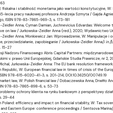
063
 fiskalna i stabilność monetarna jako wartości konstytucyjne, W: K
 45-lecia pracy naukowej profesora Andrzeja Szmyta / Gajda Agni
o, ISBN 978-83-7865-969-3, s. 173-181
-Zeidler Anna, Cyman Damian, Juchnevicius Edvardas: Welcome to t
ve on law / Jurkowska-Zeidler Anna (red.), 2020, Wydawnictwo 
-Zeidler Anna, Monkiewicz Jan: Wprowadzenie, W: Manipulacje i
e, przeciwdziałanie, zapobieganie / Jurkowska-Zeidler Anna
[i in.]
(
. 15-27
sji Nadzoru Finansowego Abris Capital Partners: międzynarodow
kimi v. prawo Unii Europejskiej, Gdańskie Studia Prawnicze, nr 2, 
ichal, Jurkowska-Zeidler Anna: The EU bank resolution framework: 
Republic, W: European financial law in times of crisis of the Euro
SBN 978-615-6020-41-3, s. 201-214, DOI:10.36250/00749.19
 market law, W: Polish financial law / Dobaczewska Anna, Drwiłło A
SBN 978-83-7865-898-6, s. 53-73
problemy ochrony klienta na rynku bankowym z perspektywy działa
 s. 29-44
n Poland: efficiency and impact on financial stability, W: Tax sov
l and Eastern Europe: conference proceedings / Sentsova Marina
[