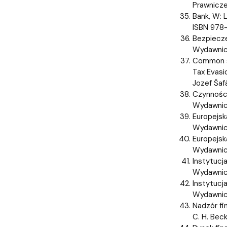
Prawnicze,
Bank, W: 
ISBN 978
Bezpiecze
Wydawnic
Common sy
Tax Evasi
Jozef Šaf
Czynności
Wydawnic
Europejsk
Wydawnict
Europejsk
Wydawnict
Instytucj
Wydawnict
Instytucj
Wydawnict
Nadzór fi
C. H. Bec