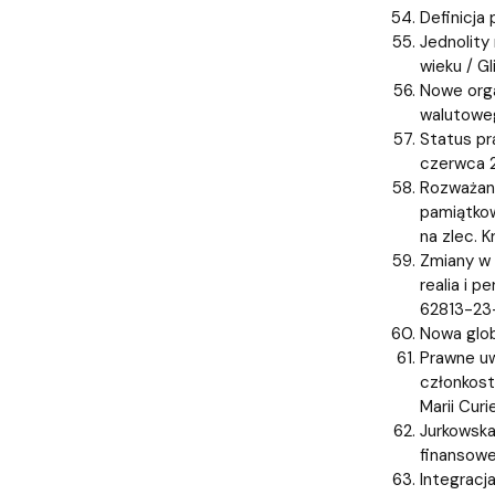
Definicja
Jednolity
wieku / Gl
Nowe orga
walutoweg
Status pr
czerwca 2
Rozważani
pamiątkow
na zlec. 
Zmiany w 
realia i 
62813-23
Nowa glob
Prawne uw
członkost
Marii Cur
Jurkowska
finansowe
Integracj