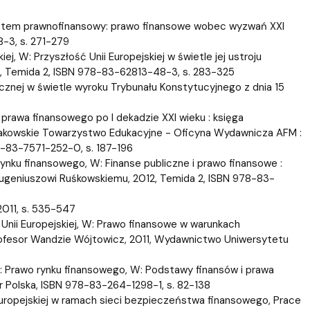
 System prawnofinansowy: prawo finansowe wobec wyzwań XXI
-3, s. 271-279
, W: Przyszłość Unii Europejskiej w świetle jej ustroju
13, Temida 2, ISBN 978-83-62813-48-3, s. 283-325
icznej w świetle wyroku Trybunału Konstytucyjnego z dnia 15
prawa finansowego po I dekadzie XXI wieku : księga
rakowskie Towarzystwo Edukacyjne - Oficyna Wydawnicza AFM :
8-83-7571-252-0, s. 187-196
nku finansowego, W: Finanse publiczne i prawo finansowe :
 Eugeniuszowi Ruśkowskiemu, 2012, Temida 2, ISBN 978-83-
2011, s. 535-547
ii Europejskiej, W: Prawo finansowe w warunkach
 profesor Wandzie Wójtowicz, 2011, Wydawnictwo Uniwersytetu
: Prawo rynku finansowego, W: Podstawy finansów i prawa
er Polska, ISBN 978-83-264-1298-1, s. 82-138
uropejskiej w ramach sieci bezpieczeństwa finansowego, Prace