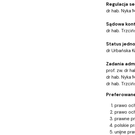
Regulacja s
dr hab. Nyka M
Sądowa kont
dr hab. Trzciń
Status jedno
dr Urbańska K
Zadania admi
prof. zw. dr 
dr hab. Nyka M
dr hab. Trzciń
Preferowane
prawo och
prawo och
prawne p
polskie p
unijne pr