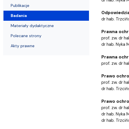
Struktura Wydziału
Proces rekrutacyjny
Postępowania naukowe
Mentoring radców prawnych
Nostryfikac
Publikacje
Odpowiedzia
Badania
dr hab. Trzciń
Materiały dydaktyczne
Prawna ochr
Polecane strony
prof. zw. dr 
dr hab. Nyka M
Akty prawne
Prawna ochro
prof. zw. dr 
Prawo ochro
prof. zw. dr 
dr hab. Trzciń
Prawo ochro
prof. zw. dr 
dr hab. Nyka M
dr hab. Trzci