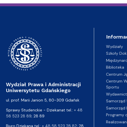
Informa
Wydziały
Szkoły Dok
Międzynar
Biblioteka
Centrum J
Centrum Wy
Wydział Prawa i Administracji
Sportu
Uniwersytetu Gdańskiego
Wydawnic
ul. prof. Marii Janion 5, 80-309 Gdańsk
Samorząd 
Samorząd 
Sprawy Studenckie - Dziekanat tel.:
+ 48
Programy d
58 523 28 89
; 28 89
Realizowan
Biuro Dziekana tel.:
+ 48 58 523 28 82
; 28