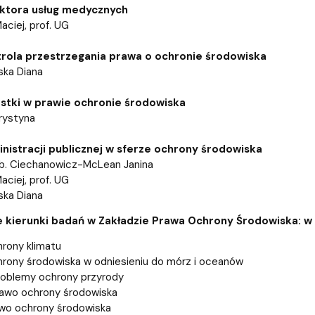
ektora usług medycznych
aciej, prof. UG
rola przestrzegania prawa o ochronie środowiska
ska Diana
stki w prawie ochronie środowiska
rystyna
nistracji publicznej w sferze ochrony środowiska
hab. Ciechanowicz-McLean Janina
aciej, prof. UG
ska Diana
 kierunki badań w Zakładzie Prawa Ochrony Środowiska:
w 
rony klimatu
rony środowiska w odniesieniu do mórz i oceanów
roblemy ochrony przyrody
rawo ochrony środowiska
awo ochrony środowiska