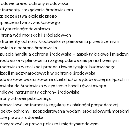
rodowe prawo ochrony środowiska
strumenty zarządzania środowiskiem
zpieczeństwa ekologicznego
zpieczeństwa żywnościowego
olityka rolnośrodowiskowa
hrona wód morskich i śródlądowych
strumenty ochrony środowiska w planowaniu przestrzennym
owieka a ochrona środowiska
gulacja handlu a ochrona środowiska – aspekty krajowe i międz
rodowiska w planowaniu i zagospodarowaniu przestrzennym
rodowiska w realizacji procesu inwestycyjno-budowlanego
nizacji międzynarodowych w ochronie środowiska
dowiskowe uwarunkowania działalności wydobywczej na lądach i
owieka do środowiska w systemie handlu światowego
ndlowe instrumenty ochrony środowiska
rony zdrowia publicznego
dowiskowe instrumenty regulacji działalności gospodarczej
spekty ochrony i gospodarowania wodami śródlądowymi/morskim
cze prawo środowiska
żony rozwój w prawie polskim i międzynarodowym