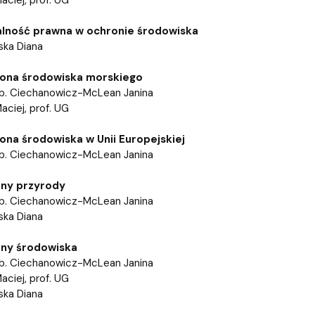
ja dyplomów
Jakość kształcenia
lność prawna w ochronie środowiska
ska Diana
ona środowiska morskiego
hab. Ciechanowicz-McLean Janina
aciej, prof. UG
na środowiska w Unii Europejskiej
hab. Ciechanowicz-McLean Janina
ny przyrody
hab. Ciechanowicz-McLean Janina
ska Diana
ny środowiska
hab. Ciechanowicz-McLean Janina
aciej, prof. UG
ńska Diana