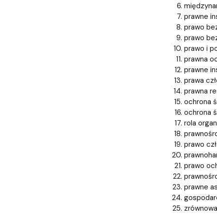
międzyna
prawne in
prawo be
prawo be
prawo i p
prawna oc
prawne in
prawa czł
prawna re
ochrona ś
ochrona ś
rola orga
prawnośro
prawo czł
prawnoha
prawo och
prawnośro
prawne a
gospodar
zrównowa