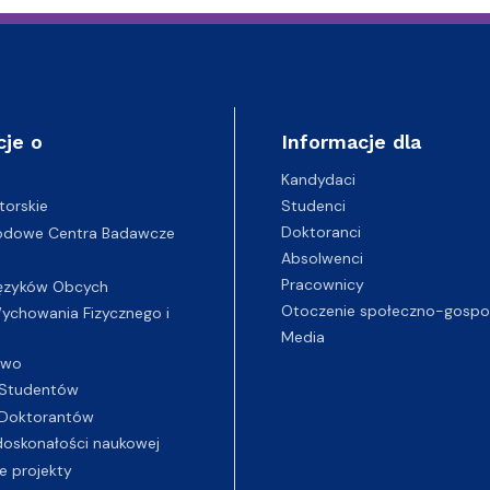
cje o
Informacje dla
Kandydaci
Studenci
torskie
Doktoranci
odowe Centra Badawcze
Absolwenci
Pracownicy
ęzyków Obcych
Otoczenie społeczno-gospo
chowania Fizycznego i
Media
two
Studentów
Doktorantów
oskonałości naukowej
e projekty